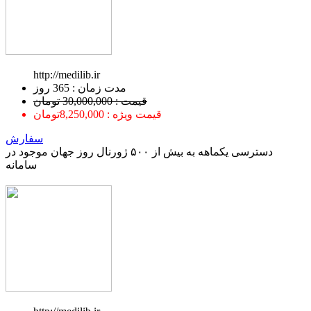
http://medilib.ir
ﻣﺪﺕ ﺯﻣﺎﻥ : 365 ﺭﻭﺯ
قیمت : 30,000,000 تومان
قیمت ویژه : 8,250,000تومان
سفارش
دسترسی یکماهه به بیش از ۵۰۰ ژورنال روز جهان موجود در
سامانه