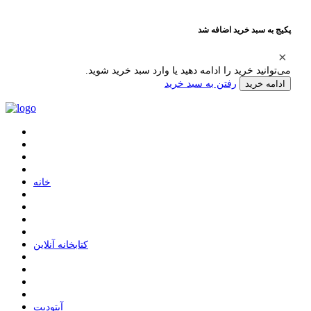
پکیج به سبد خرید اضافه شد
می‌توانید خرید را ادامه دهید یا وارد سبد خرید شوید.
رفتن به سبد خرید
ادامه خرید
ﺧﺎﻧﻪ
ﮐﺘﺎﺑﺨﺎﻧﻪ ﺁﻧﻼﯾﻦ
ﺁﭘﺘﻮﺩﯾﺖ