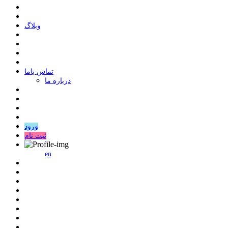
وبلاگ
ﺗﻤﺎﺱ ﺑﺎﻣﺎ
درباره ما
ورود
ثبت نام
en