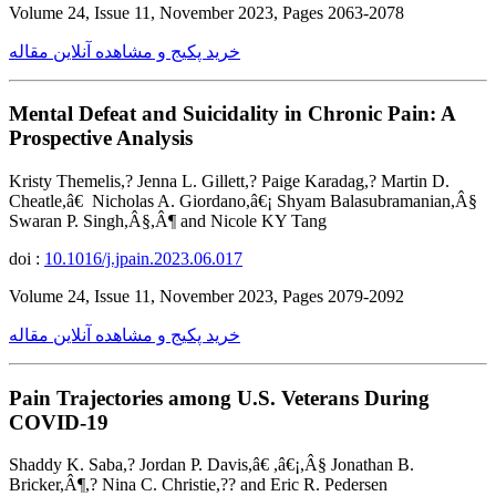
Volume 24, Issue 11, November 2023, Pages 2063-2078
خرید پکیج و مشاهده آنلاین مقاله
Mental Defeat and Suicidality in Chronic Pain: A
Prospective Analysis
Kristy Themelis,? Jenna L. Gillett,? Paige Karadag,? Martin D.
Cheatle,â€ Nicholas A. Giordano,â€¡ Shyam Balasubramanian,Â§
Swaran P. Singh,Â§,Â¶ and Nicole KY Tang
doi :
10.1016/j.jpain.2023.06.017
Volume 24, Issue 11, November 2023, Pages 2079-2092
خرید پکیج و مشاهده آنلاین مقاله
Pain Trajectories among U.S. Veterans During
COVID-19
Shaddy K. Saba,? Jordan P. Davis,â€ ,â€¡,Â§ Jonathan B.
Bricker,Â¶,? Nina C. Christie,?? and Eric R. Pedersen