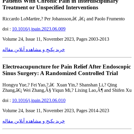
Patients With Chronic Pain in Interdisciplinary
Treatment or Unspecified Interventions
Riccardo LoMartire,? Per Johansson,â€ ,â€¡ and Paolo Frumento
doi :
10.1016/j.jpain.2023.06.009
Volume 24, Issue 11, November 2023, Pages 2003-2013
خرید پکیج و مشاهده آنلاین مقاله
Electroacupuncture for Pain Relief After Endoscopic
Sinus Surgery: A Randomized Controlled Trial
Hongyu Yue,? Fei Yao,?,â€ Xuan Yin,? Shanshan Li,? Qing
Zhang,â€¡ Wei Zhang,Â§ Yiqun Mi,? Lixing Lao,Â¶ and Shifen Xu
doi :
10.1016/j.jpain.2023.06.010
Volume 24, Issue 11, November 2023, Pages 2014-2023
خرید پکیج و مشاهده آنلاین مقاله