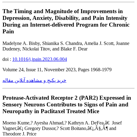
The Timing and Magnitude of Improvements in
Depression, Anxiety, Disability, and Pain Intensity
During an Internet-delivered Program for Chronic
Pain
Madelyne A. Bisby, Shianika S. Chandra, Amelia J. Scott, Joanne
Dudeney, Nickolai Titov, and Blake F. Dear
doi :
10.1016/j.jpain.2023.06.004
Volume 24, Issue 11, November 2023, Pages 1968-1979
خرید پکیج و مشاهده آنلاین مقاله
Protease-Activated Receptor 2 (PAR2) Expressed in
Sensory Neurons Contributes to Signs of Pain and
Neuropathy in Paclitaxel Treated Mice
Moeno Kume,? Ayesha Ahmad,? Kathryn A. DeFea,â€ Josef
Vagner,â€¡ Gregory Dussor,? Scott Boitano,â€¡,Â§,Â¶ and
Theodore J. Price