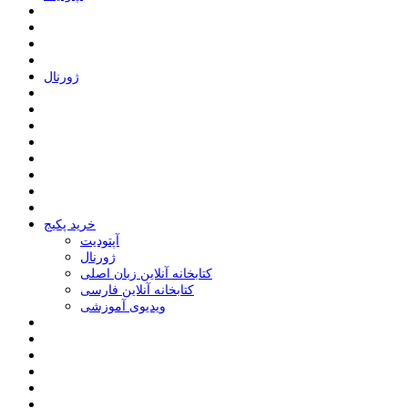
ﮊﻭﺭﻧﺎﻝ
خرید پکیج
ﺁﭘﺘﻮﺩﯾﺖ
ﮊﻭﺭﻧﺎﻝ
کتابخانه آنلاین زبان اصلی
کتابخانه آنلاین فارسی
ویدیوی آموزشی