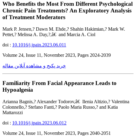
Who Benefits the Most From Different Psychological
Chronic Pain Treatments? An Exploratory Analysis
of Treatment Moderators
Mark P. Jensen,? Dawn M. Ehde,? Shahin Hakimian,? Mark W.
Pettet,? Melissa A. Day,?,â€ and Marcia A. Ciol
doi :
10.1016/j.jpain.2023.06.011
Volume 24, Issue 11, November 2023, Pages 2024-2039
خرید پکیج و مشاهده آنلاین مقاله
Familiarity From Facial Appearance Leads to
Hypoalgesia
Arianna Bagnis,? Alexander Todorov,â€ Ilenia Altizio,? Valentina
Colonnello,? Stefano Fanti,? Paolo Maria Russo,? and Katia
Mattarozzi
doi :
10.1016/j.jpain.2023.06.012
Volume 24, Issue 11, November 2023, Pages 2040-2051