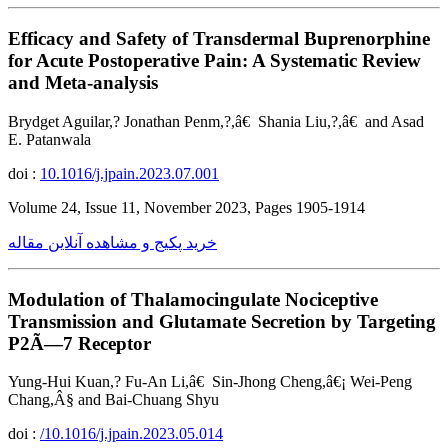
Efficacy and Safety of Transdermal Buprenorphine
for Acute Postoperative Pain: A Systematic Review
and Meta-analysis
Brydget Aguilar,? Jonathan Penm,?,â€ Shania Liu,?,â€ and Asad
E. Patanwala
doi :
10.1016/j.jpain.2023.07.001
Volume 24, Issue 11, November 2023, Pages 1905-1914
خرید پکیج و مشاهده آنلاین مقاله
Modulation of Thalamocingulate Nociceptive
Transmission and Glutamate Secretion by Targeting
P2Ã—7 Receptor
Yung-Hui Kuan,? Fu-An Li,â€ Sin-Jhong Cheng,â€¡ Wei-Peng
Chang,Â§ and Bai-Chuang Shyu
doi :
/10.1016/j.jpain.2023.05.014