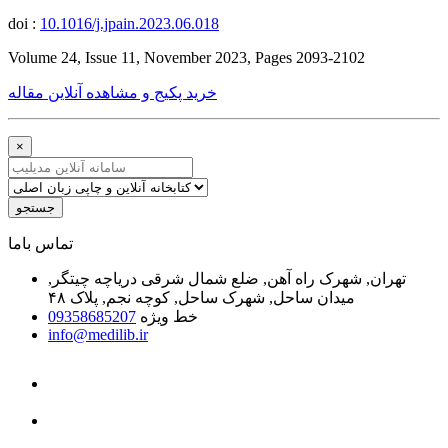
doi :
10.1016/j.jpain.2023.06.018
Volume 24, Issue 11, November 2023, Pages 2093-2102
خرید پکیج و مشاهده آنلاین مقاله
×
جستجو
ﺗﻤﺎﺱ ﺑﺎﻣﺎ
تهران, شهرک راه آهن, ضلع شمال شرقی دریاچه چیتگر,
میدان ساحل, شهرک ساحل, کوچه نجم, پلاک ۴۸
خط ویژه
09358685207
info@medilib.ir