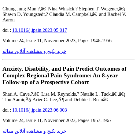
Chung Jung Mun,?,â€ Nina Winsick,? Stephen T. Wegener,â€¡
Shawn D. Youngstedt,? Claudia M. Campbell,â€ and Rachel V.
Aaron
doi :
10.1016/j.jpain.2023.05.017
Volume 24, Issue 11, November 2023, Pages 1946-1956
خرید پکیج و مشاهده آنلاین مقاله
Anxiety, Disability, and Pain Predict Outcomes of
Complex Regional Pain Syndrome: An 8-year
Follow-up of a Prospective Cohort
Shari A. Cave,?,â€ Lisa M. Reynolds,? Natalie L. Tuck,â€ ,â€¡
Tipu Aamir,Â§ Arier C. Lee,Â¶ and Debbie J. Beanâ€
doi :
10.1016/j.jpain.2023.06.003
Volume 24, Issue 11, November 2023, Pages 1957-1967
خرید پکیج و مشاهده آنلاین مقاله