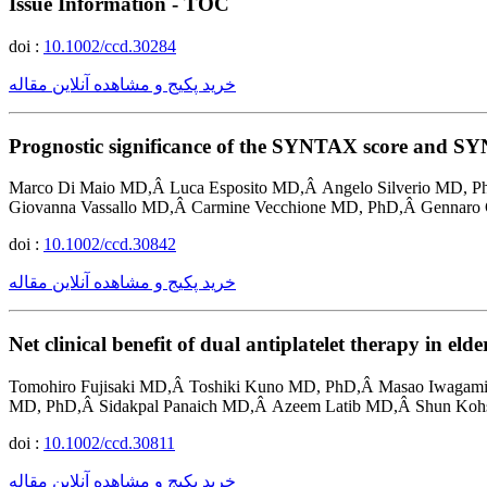
Issue Information - TOC
doi :
10.1002/ccd.30284
خرید پکیج و مشاهده آنلاین مقاله
Prognostic significance of the SYNTAX score and SYNT
Marco Di Maio MD,Â Luca Esposito MD,Â Angelo Silverio MD, P
Giovanna Vassallo MD,Â Carmine Vecchione MD, PhD,Â Gennaro
doi :
10.1002/ccd.30842
خرید پکیج و مشاهده آنلاین مقاله
Net clinical benefit of dual antiplatelet therapy in e
Tomohiro Fujisaki MD,Â Toshiki Kuno MD, PhD,Â Masao Iwagami
MD, PhD,Â Sidakpal Panaich MD,Â Azeem Latib MD,Â Shun Ko
doi :
10.1002/ccd.30811
خرید پکیج و مشاهده آنلاین مقاله