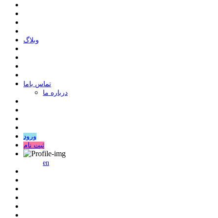
وبلاگ
ﺗﻤﺎﺱ ﺑﺎﻣﺎ
درباره ما
ورود
ثبت نام
en