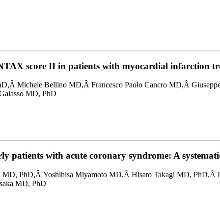
AX score II in patients with myocardial infarction tr
hD,Â Michele Bellino MD,Â Francesco Paolo Cancro MD,Â Giusepp
 Galasso MD, PhD
lderly patients with acute coronary syndrome: A systemat
 MD, PhD,Â Yoshihisa Miyamoto MD,Â Hisato Takagi MD, PhD,Â Pi
hsaka MD, PhD