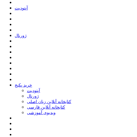
ﺁﭘﺘﻮﺩﯾﺖ
ﮊﻭﺭﻧﺎﻝ
خرید پکیج
ﺁﭘﺘﻮﺩﯾﺖ
ﮊﻭﺭﻧﺎﻝ
کتابخانه آنلاین زبان اصلی
کتابخانه آنلاین فارسی
ویدیوی آموزشی