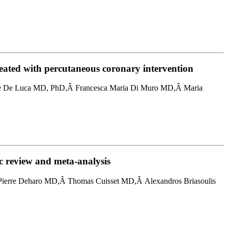
eated with percutaneous coronary intervention
e De Luca MD, PhD,Â Francesca Maria Di Muro MD,Â Maria
ic review and meta-analysis
erre Deharo MD,Â Thomas Cuisset MD,Â Alexandros Briasoulis