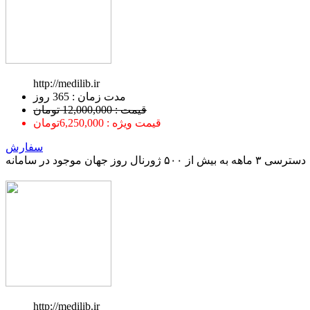
http://medilib.ir
ﻣﺪﺕ ﺯﻣﺎﻥ : 365 ﺭﻭﺯ
قیمت : 12,000,000 تومان
قیمت ویژه : 6,250,000تومان
سفارش
دسترسی ۳ ماهه به بیش از ۵۰۰ ژورنال روز جهان موجود در سامانه
http://medilib.ir