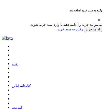
پکیج به سبد خرید اضافه شد
می‌توانید خرید را ادامه دهید یا وارد سبد خرید شوید.
رفتن به سبد خرید
ادامه خرید
ﺧﺎﻧﻪ
ﮐﺘﺎﺑﺨﺎﻧﻪ ﺁﻧﻼﯾﻦ
ﺁﭘﺘﻮﺩﯾﺖ