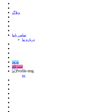
وبلاگ
ﺗﻤﺎﺱ ﺑﺎﻣﺎ
درباره ما
ورود
ثبت نام
en