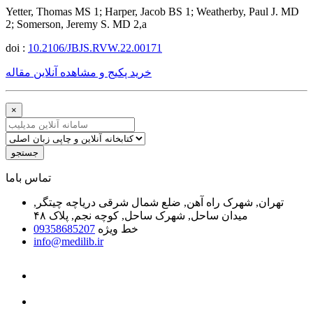
Yetter, Thomas MS 1; Harper, Jacob BS 1; Weatherby, Paul J. MD
2; Somerson, Jeremy S. MD 2,a
doi :
10.2106/JBJS.RVW.22.00171
خرید پکیج و مشاهده آنلاین مقاله
×
جستجو
ﺗﻤﺎﺱ ﺑﺎﻣﺎ
تهران, شهرک راه آهن, ضلع شمال شرقی دریاچه چیتگر,
میدان ساحل, شهرک ساحل, کوچه نجم, پلاک ۴۸
خط ویژه
09358685207
info@medilib.ir