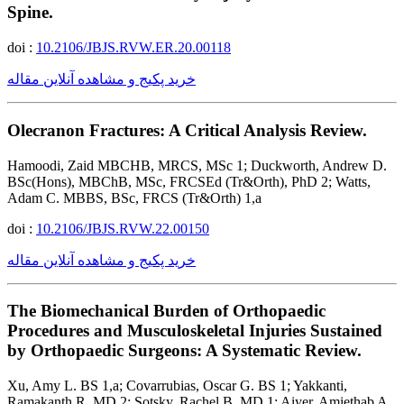
Spine.
doi :
10.2106/JBJS.RVW.ER.20.00118
خرید پکیج و مشاهده آنلاین مقاله
Olecranon Fractures: A Critical Analysis Review.
Hamoodi, Zaid MBCHB, MRCS, MSc 1; Duckworth, Andrew D.
BSc(Hons), MBChB, MSc, FRCSEd (Tr&Orth), PhD 2; Watts,
Adam C. MBBS, BSc, FRCS (Tr&Orth) 1,a
doi :
10.2106/JBJS.RVW.22.00150
خرید پکیج و مشاهده آنلاین مقاله
The Biomechanical Burden of Orthopaedic
Procedures and Musculoskeletal Injuries Sustained
by Orthopaedic Surgeons: A Systematic Review.
Xu, Amy L. BS 1,a; Covarrubias, Oscar G. BS 1; Yakkanti,
Ramakanth R. MD 2; Sotsky, Rachel B. MD 1; Aiyer, Amiethab A.