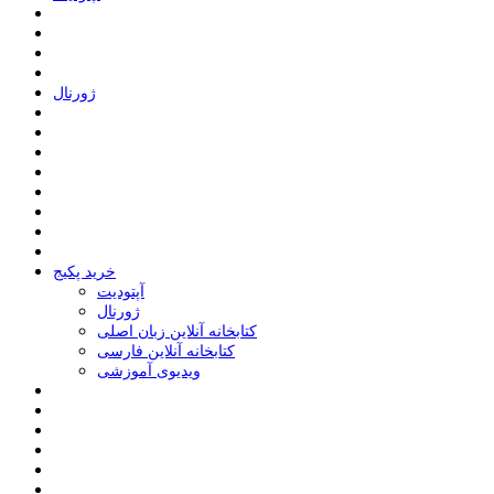
ﮊﻭﺭﻧﺎﻝ
خرید پکیج
ﺁﭘﺘﻮﺩﯾﺖ
ﮊﻭﺭﻧﺎﻝ
کتابخانه آنلاین زبان اصلی
کتابخانه آنلاین فارسی
ویدیوی آموزشی