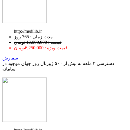
http://medilib.ir
ﻣﺪﺕ ﺯﻣﺎﻥ : 365 ﺭﻭﺯ
قیمت : 12,000,000 تومان
قیمت ویژه : 6,250,000تومان
سفارش
دسترسی ۳ ماهه به بیش از ۵۰۰ ژورنال روز جهان موجود در
سامانه