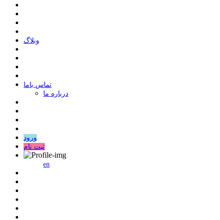
وبلاگ
ﺗﻤﺎﺱ ﺑﺎﻣﺎ
درباره ما
ورود
ثبت نام
en