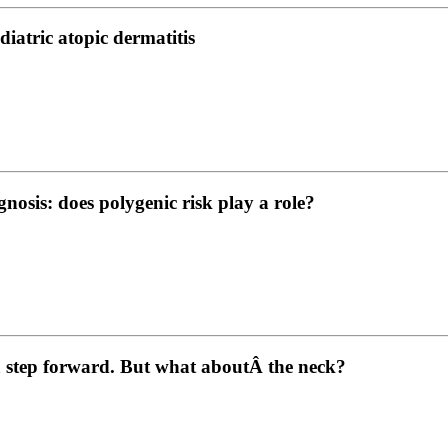
iatric atopic dermatitis
osis: does polygenic risk play a role?
 a step forward. But what aboutÂ the neck?