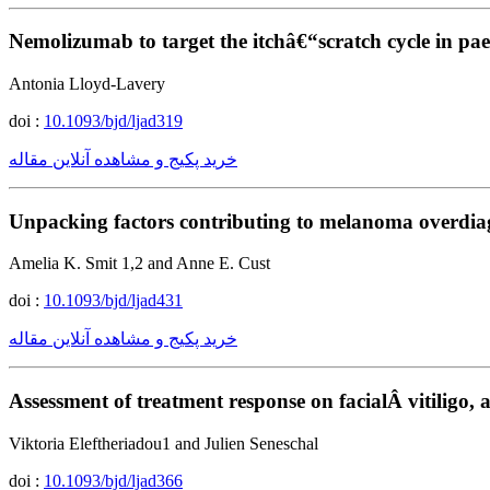
Nemolizumab to target the itchâ€“scratch cycle in paed
Antonia Lloyd-Lavery
doi :
10.1093/bjd/ljad319
خرید پکیج و مشاهده آنلاین مقاله
Unpacking factors contributing to melanoma overdiagn
Amelia K. Smit 1,2 and Anne E. Cust
doi :
10.1093/bjd/ljad431
خرید پکیج و مشاهده آنلاین مقاله
Assessment of treatment response on facialÂ vitiligo,
Viktoria Eleftheriadou1 and Julien Seneschal
doi :
10.1093/bjd/ljad366