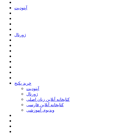
ﺁﭘﺘﻮﺩﯾﺖ
ﮊﻭﺭﻧﺎﻝ
خرید پکیج
ﺁﭘﺘﻮﺩﯾﺖ
ﮊﻭﺭﻧﺎﻝ
کتابخانه آنلاین زبان اصلی
کتابخانه آنلاین فارسی
ویدیوی آموزشی