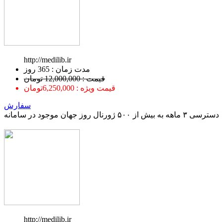
http://medilib.ir
ﻣﺪﺕ ﺯﻣﺎﻥ : 365 ﺭﻭﺯ
قیمت : 12,000,000 تومان
قیمت ویژه : 6,250,000تومان
سفارش
دسترسی ۳ ماهه به بیش از ۵۰۰ ژورنال روز جهان موجود در سامانه
http://medilib.ir