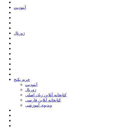
ﺁﭘﺘﻮﺩﯾﺖ
ﮊﻭﺭﻧﺎﻝ
خرید پکیج
ﺁﭘﺘﻮﺩﯾﺖ
ﮊﻭﺭﻧﺎﻝ
کتابخانه آنلاین زبان اصلی
کتابخانه آنلاین فارسی
ویدیوی آموزشی