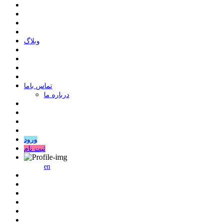
وبلاگ
ﺗﻤﺎﺱ ﺑﺎﻣﺎ
درباره ما
ورود
ثبت نام
en