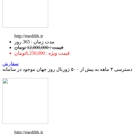
http://medilib.ir
ﻣﺪﺕ ﺯﻣﺎﻥ : 365 ﺭﻭﺯ
قیمت : 12,000,000 تومان
قیمت ویژه : 6,250,000تومان
سفارش
دسترسی ۳ ماهه به بیش از ۵۰۰ ژورنال روز جهان موجود در سامانه
http://medilib.ir