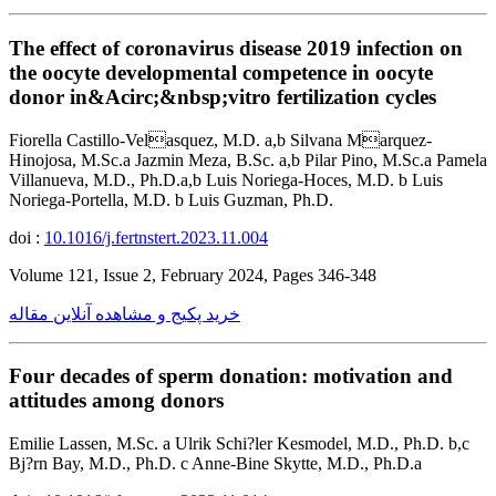
The effect of coronavirus disease 2019 infection on
the oocyte developmental competence in oocyte
donor in&Acirc;&nbsp;vitro fertilization cycles
Fiorella Castillo-Velasquez, M.D. a,b Silvana Marquez-
Hinojosa, M.Sc.a Jazmin Meza, B.Sc. a,b Pilar Pino, M.Sc.a Pamela
Villanueva, M.D., Ph.D.a,b Luis Noriega-Hoces, M.D. b Luis
Noriega-Portella, M.D. b Luis Guzman, Ph.D.
doi :
10.1016/j.fertnstert.2023.11.004
Volume 121, Issue 2, February 2024, Pages 346-348
خرید پکیج و مشاهده آنلاین مقاله
Four decades of sperm donation: motivation and
attitudes among donors
Emilie Lassen, M.Sc. a Ulrik Schi?ler Kesmodel, M.D., Ph.D. b,c
Bj?rn Bay, M.D., Ph.D. c Anne-Bine Skytte, M.D., Ph.D.a