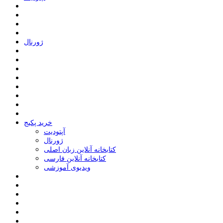
ﮊﻭﺭﻧﺎﻝ
خرید پکیج
ﺁﭘﺘﻮﺩﯾﺖ
ﮊﻭﺭﻧﺎﻝ
کتابخانه آنلاین زبان اصلی
کتابخانه آنلاین فارسی
ویدیوی آموزشی