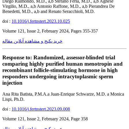
Diego Raimondo, M.D., a,b Stefano Ferla, M.D., a,b Agnese
Virgilio, M.D., a,b Antonio Raffone, M.D., a,b Pierandrea De
Benedetti, M.D., a,b and Renato Seracchioli, M.D.
doi :
10.1016/j.fertnstert.2023.10.025
Volume 121, Issue 2, February 2024, Pages 355-357
خرید پکیج و مشاهده آنلاین مقاله
Response to: Randomized, assessor-blinded trial
comparing highly purified human menotropin and
recombinant follicle-stimulating hormone in high
responders undergoing intracytoplasmic sperm
injection
Ana Rita Batista, P.M.A.a Juan-Enrique Schwarze, M.D. a Monica
Lispi, Ph.D.
doi :
10.1016/j.fertnstert.2023.09.008
Volume 121, Issue 2, February 2024, Page 358
خرید پکیج و مشاهده آنلاین مقاله