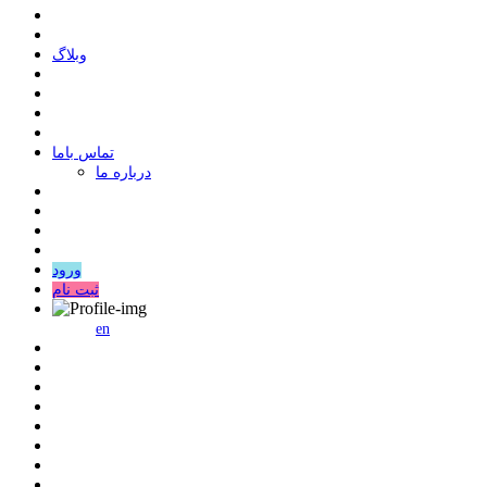
وبلاگ
ﺗﻤﺎﺱ ﺑﺎﻣﺎ
درباره ما
ورود
ثبت نام
en