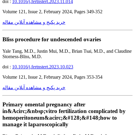
doi :
10.1016/j.fertnstert.2023.11.014
Volume 121, Issue 2, February 2024, Pages 349-352
خرید پکیج و مشاهده آنلاین مقاله
Bliss procedure for undescended ovaries
Yale Tang, M.D., Justin Mui, M.D., Brian Tsai, M.D., and Claudine
Storness-Bliss, M.D.
doi :
10.1016/j.fertnstert.2023.10.023
Volume 121, Issue 2, February 2024, Pages 353-354
خرید پکیج و مشاهده آنلاین مقاله
Primary omental pregnancy after
in&Acirc;&nbsp;vitro fertilization complicated by
hemoperitoneum&acirc;&#128;&#148;how to
manage it laparoscopically