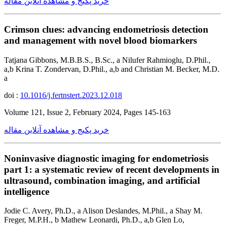
خرید پکیج و مشاهده آنلاین مقاله
Crimson clues: advancing endometriosis detection
and management with novel blood biomarkers
Tatjana Gibbons, M.B.B.S., B.Sc., a Nilufer Rahmioglu, D.Phil.,
a,b Krina T. Zondervan, D.Phil., a,b and Christian M. Becker, M.D.
a
doi :
10.1016/j.fertnstert.2023.12.018
Volume 121, Issue 2, February 2024, Pages 145-163
خرید پکیج و مشاهده آنلاین مقاله
Noninvasive diagnostic imaging for endometriosis
part 1: a systematic review of recent developments in
ultrasound, combination imaging, and artificial
intelligence
Jodie C. Avery, Ph.D., a Alison Deslandes, M.Phil., a Shay M.
Freger, M.P.H., b Mathew Leonardi, Ph.D., a,b Glen Lo,