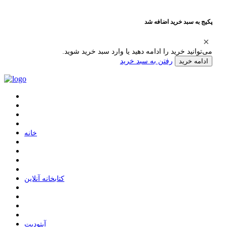
پکیج به سبد خرید اضافه شد
می‌توانید خرید را ادامه دهید یا وارد سبد خرید شوید.
رفتن به سبد خرید
ادامه خرید
ﺧﺎﻧﻪ
ﮐﺘﺎﺑﺨﺎﻧﻪ ﺁﻧﻼﯾﻦ
ﺁﭘﺘﻮﺩﯾﺖ