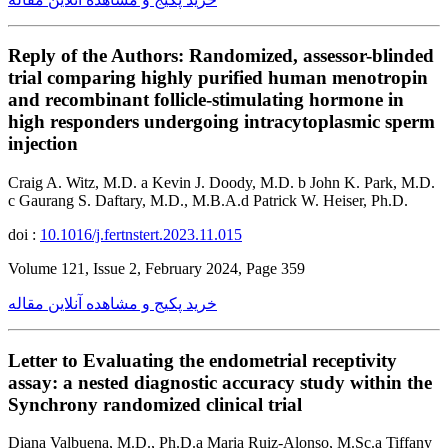
Reply of the Authors: Randomized, assessor-blinded
trial comparing highly purified human menotropin
and recombinant follicle-stimulating hormone in
high responders undergoing intracytoplasmic sperm
injection
Craig A. Witz, M.D. a Kevin J. Doody, M.D. b John K. Park, M.D.
c Gaurang S. Daftary, M.D., M.B.A.d Patrick W. Heiser, Ph.D.
doi :
10.1016/j.fertnstert.2023.11.015
Volume 121, Issue 2, February 2024, Page 359
خرید پکیج و مشاهده آنلاین مقاله
Letter to Evaluating the endometrial receptivity
assay: a nested diagnostic accuracy study within the
Synchrony randomized clinical trial
Diana Valbuena, M.D., Ph.D.a Maria Ruiz-Alonso, M.Sc.a Tiffany