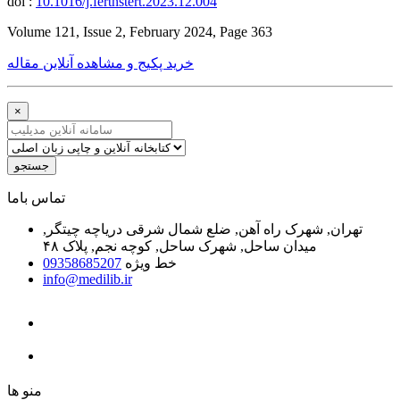
doi :
10.1016/j.fertnstert.2023.12.004
Volume 121, Issue 2, February 2024, Page 363
خرید پکیج و مشاهده آنلاین مقاله
×
جستجو
ﺗﻤﺎﺱ ﺑﺎﻣﺎ
تهران, شهرک راه آهن, ضلع شمال شرقی دریاچه چیتگر,
میدان ساحل, شهرک ساحل, کوچه نجم, پلاک ۴۸
خط ویژه
09358685207
info@medilib.ir
ﻣﻨﻮ ﻫﺎ