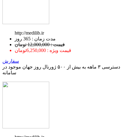
http://medilib.ir
ﻣﺪﺕ ﺯﻣﺎﻥ : 365 ﺭﻭﺯ
قیمت : 12,000,000 تومان
قیمت ویژه : 6,250,000تومان
سفارش
دسترسی ۳ ماهه به بیش از ۵۰۰ ژورنال روز جهان موجود در
سامانه