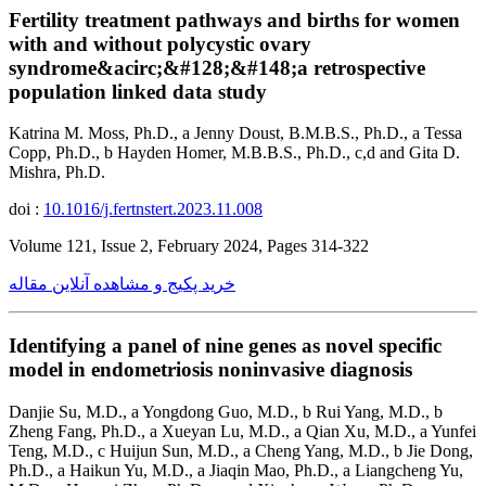
Fertility treatment pathways and births for women
with and without polycystic ovary
syndrome&acirc;&#128;&#148;a retrospective
population linked data study
Katrina M. Moss, Ph.D., a Jenny Doust, B.M.B.S., Ph.D., a Tessa
Copp, Ph.D., b Hayden Homer, M.B.B.S., Ph.D., c,d and Gita D.
Mishra, Ph.D.
doi :
10.1016/j.fertnstert.2023.11.008
Volume 121, Issue 2, February 2024, Pages 314-322
خرید پکیج و مشاهده آنلاین مقاله
Identifying a panel of nine genes as novel specific
model in endometriosis noninvasive diagnosis
Danjie Su, M.D., a Yongdong Guo, M.D., b Rui Yang, M.D., b
Zheng Fang, Ph.D., a Xueyan Lu, M.D., a Qian Xu, M.D., a Yunfei
Teng, M.D., c Huijun Sun, M.D., a Cheng Yang, M.D., b Jie Dong,
Ph.D., a Haikun Yu, M.D., a Jiaqin Mao, Ph.D., a Liangcheng Yu,