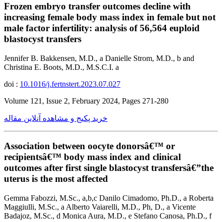
Frozen embryo transfer outcomes decline with
increasing female body mass index in female but not
male factor infertility: analysis of 56,564 euploid
blastocyst transfers
Jennifer B. Bakkensen, M.D., a Danielle Strom, M.D., b and
Christina E. Boots, M.D., M.S.C.I. a
doi :
10.1016/j.fertnstert.2023.07.027
Volume 121, Issue 2, February 2024, Pages 271-280
خرید پکیج و مشاهده آنلاین مقاله
Association between oocyte donorsâ€™ or
recipientsâ€™ body mass index and clinical
outcomes after first single blastocyst transfersâ€”the
uterus is the most affected
Gemma Fabozzi, M.Sc., a,b,c Danilo Cimadomo, Ph.D., a Roberta
Maggiulli, M.Sc., a Alberto Vaiarelli, M.D., Ph, D., a Vicente
Badajoz, M.Sc., d Monica Aura, M.D., e Stefano Canosa, Ph.D., f