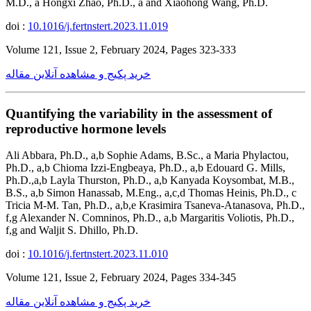
M.D., a Hongxi Zhao, Ph.D., a and Xiaohong Wang, Ph.D.
doi :
10.1016/j.fertnstert.2023.11.019
Volume 121, Issue 2, February 2024, Pages 323-333
خرید پکیج و مشاهده آنلاین مقاله
Quantifying the variability in the assessment of
reproductive hormone levels
Ali Abbara, Ph.D., a,b Sophie Adams, B.Sc., a Maria Phylactou,
Ph.D., a,b Chioma Izzi-Engbeaya, Ph.D., a,b Edouard G. Mills,
Ph.D.,a,b Layla Thurston, Ph.D., a,b Kanyada Koysombat, M.B.,
B.S., a,b Simon Hanassab, M.Eng., a,c,d Thomas Heinis, Ph.D., c
Tricia M-M. Tan, Ph.D., a,b,e Krasimira Tsaneva-Atanasova, Ph.D.,
f,g Alexander N. Comninos, Ph.D., a,b Margaritis Voliotis, Ph.D.,
f,g and Waljit S. Dhillo, Ph.D.
doi :
10.1016/j.fertnstert.2023.11.010
Volume 121, Issue 2, February 2024, Pages 334-345
خرید پکیج و مشاهده آنلاین مقاله