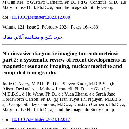
M.Clin.Res., c Gustavo Carneiro, Ph.D., a,d G. Condous, M.D., a,e
Mary Louise Hull, Ph.D., a,f and the Imagendo Study Group
doi :
10.1016/j.fertnstert.2023.12.008
Volume 121, Issue 2, February 2024, Pages 164-188
خرید پکیج و مشاهده آنلاین مقاله
Noninvasive diagnostic imaging for endometriosis
part 2: a systematic review of recent developments in
magnetic resonance imaging, nuclear medicine and
computed tomography
Jodie C. Avery, M.P.H., Ph.D., a Steven Knox, M.B.B.S., a,b
Alison Deslandes, a Mathew Leonardi, Ph.D., a,c Glen Lo,
M.B.B.S., d Hu Wang, Ph.D., a,e Yuan Zhang, a,e Sarah Jane
Holdsworth-Carson, Ph.D., g,j Tran Tuyet Thi Nguyen, M.B.B.S.,
a,h George Stanley Condous, M.D., a,i Gustavo Carneiro, Ph.D., a,f
Mary Louise Hull, Ph.D., a,h and the Imagendo Study Group
doi :
10.1016/j.fertnstert.2023.12.017