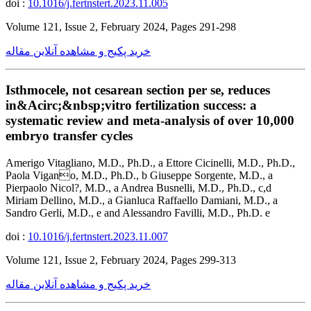
doi :
10.1016/j.fertnstert.2023.11.005
Volume 121, Issue 2, February 2024, Pages 291-298
خرید پکیج و مشاهده آنلاین مقاله
Isthmocele, not cesarean section per se, reduces
in&Acirc;&nbsp;vitro fertilization success: a
systematic review and meta-analysis of over 10,000
embryo transfer cycles
Amerigo Vitagliano, M.D., Ph.D., a Ettore Cicinelli, M.D., Ph.D.,
Paola Vigano, M.D., Ph.D., b Giuseppe Sorgente, M.D., a
Pierpaolo Nicol?, M.D., a Andrea Busnelli, M.D., Ph.D., c,d
Miriam Dellino, M.D., a Gianluca Raffaello Damiani, M.D., a
Sandro Gerli, M.D., e and Alessandro Favilli, M.D., Ph.D. e
doi :
10.1016/j.fertnstert.2023.11.007
Volume 121, Issue 2, February 2024, Pages 299-313
خرید پکیج و مشاهده آنلاین مقاله