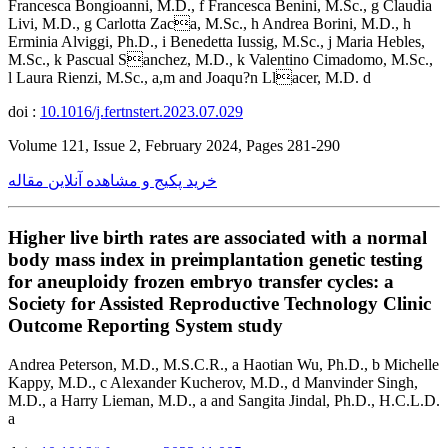
Francesca Bongioanni, M.D., f Francesca Benini, M.Sc., g Claudia
Livi, M.D., g Carlotta Zaca, M.Sc., h Andrea Borini, M.D., h
Erminia Alviggi, Ph.D., i Benedetta Iussig, M.Sc., j Maria Hebles,
M.Sc., k Pascual Sanchez, M.D., k Valentino Cimadomo, M.Sc.,
l Laura Rienzi, M.Sc., a,m and Joaqu?n Llacer, M.D. d
doi :
10.1016/j.fertnstert.2023.07.029
Volume 121, Issue 2, February 2024, Pages 281-290
خرید پکیج و مشاهده آنلاین مقاله
Higher live birth rates are associated with a normal
body mass index in preimplantation genetic testing
for aneuploidy frozen embryo transfer cycles: a
Society for Assisted Reproductive Technology Clinic
Outcome Reporting System study
Andrea Peterson, M.D., M.S.C.R., a Haotian Wu, Ph.D., b Michelle
Kappy, M.D., c Alexander Kucherov, M.D., d Manvinder Singh,
M.D., a Harry Lieman, M.D., a and Sangita Jindal, Ph.D., H.C.L.D.
a