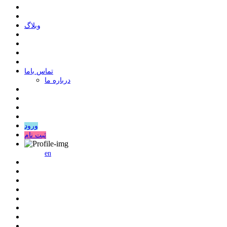
وبلاگ
ﺗﻤﺎﺱ ﺑﺎﻣﺎ
درباره ما
ورود
ثبت نام
en