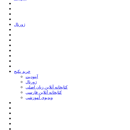
ﮊﻭﺭﻧﺎﻝ
خرید پکیج
ﺁﭘﺘﻮﺩﯾﺖ
ﮊﻭﺭﻧﺎﻝ
کتابخانه آنلاین زبان اصلی
کتابخانه آنلاین فارسی
ویدیوی آموزشی