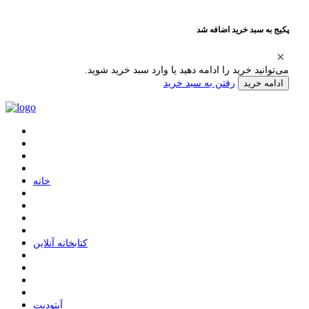
پکیج به سبد خرید اضافه شد
می‌توانید خرید را ادامه دهید یا وارد سبد خرید شوید.
رفتن به سبد خرید
ادامه خرید
ﺧﺎﻧﻪ
ﮐﺘﺎﺑﺨﺎﻧﻪ ﺁﻧﻼﯾﻦ
ﺁﭘﺘﻮﺩﯾﺖ