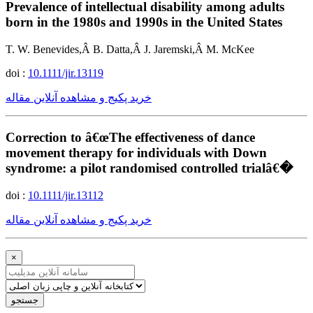
Prevalence of intellectual disability among adults
born in the 1980s and 1990s in the United States
T. W. Benevides,Â B. Datta,Â J. Jaremski,Â M. McKee
doi :
10.1111/jir.13119
خرید پکیج و مشاهده آنلاین مقاله
Correction to â€œThe effectiveness of dance
movement therapy for individuals with Down
syndrome: a pilot randomised controlled trialâ€�
doi :
10.1111/jir.13112
خرید پکیج و مشاهده آنلاین مقاله
×
جستجو