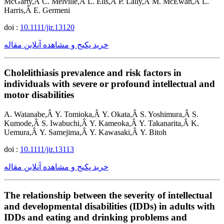
McGarty,Â C. Melville,Â L. Ells,Â P. Lally,Â M. McEwan,Â L.
Harris,Â E. Germeni
doi :
10.1111/jir.13120
خرید پکیج و مشاهده آنلاین مقاله
Cholelithiasis prevalence and risk factors in
individuals with severe or profound intellectual and
motor disabilities
A. Watanabe,Â Y. Tomioka,Â Y. Okata,Â S. Yoshimura,Â S.
Kumode,Â S. Iwabuchi,Â Y. Kameoka,Â Y. Takanarita,Â K.
Uemura,Â Y. Samejima,Â Y. Kawasaki,Â Y. Bitoh
doi :
10.1111/jir.13113
خرید پکیج و مشاهده آنلاین مقاله
The relationship between the severity of intellectual
and developmental disabilities (IDDs) in adults with
IDDs and eating and drinking problems and