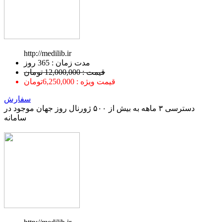
http://medilib.ir
ﻣﺪﺕ ﺯﻣﺎﻥ : 365 ﺭﻭﺯ
قیمت : 12,000,000 تومان
قیمت ویژه : 6,250,000تومان
سفارش
دسترسی ۳ ماهه به بیش از ۵۰۰ ژورنال روز جهان موجود در
سامانه