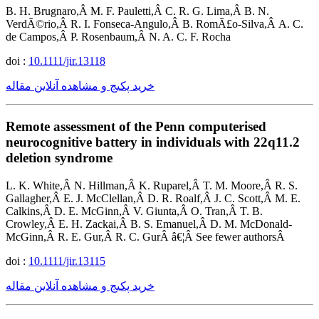
B. H. Brugnaro,Â M. F. Pauletti,Â C. R. G. Lima,Â B. N.
VerdÃ©rio,Â R. I. Fonseca-Angulo,Â B. RomÃ£o-Silva,Â A. C.
de Campos,Â P. Rosenbaum,Â N. A. C. F. Rocha
doi :
10.1111/jir.13118
خرید پکیج و مشاهده آنلاین مقاله
Remote assessment of the Penn computerised
neurocognitive battery in individuals with 22q11.2
deletion syndrome
L. K. White,Â N. Hillman,Â K. Ruparel,Â T. M. Moore,Â R. S.
Gallagher,Â E. J. McClellan,Â D. R. Roalf,Â J. C. Scott,Â M. E.
Calkins,Â D. E. McGinn,Â V. Giunta,Â O. Tran,Â T. B.
Crowley,Â E. H. Zackai,Â B. S. Emanuel,Â D. M. McDonald-
McGinn,Â R. E. Gur,Â R. C. GurÂ â€¦Â See fewer authorsÂ
doi :
10.1111/jir.13115
خرید پکیج و مشاهده آنلاین مقاله