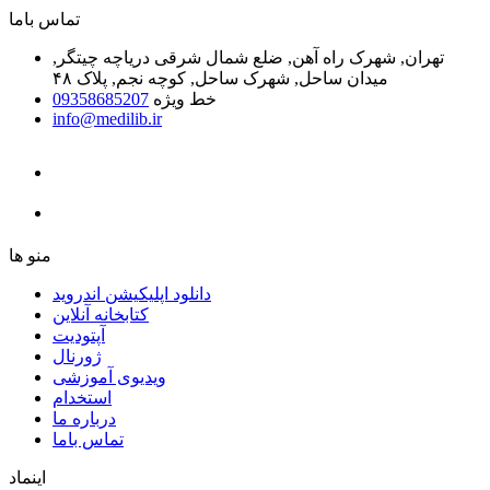
ﺗﻤﺎﺱ ﺑﺎﻣﺎ
تهران, شهرک راه آهن, ضلع شمال شرقی دریاچه چیتگر,
میدان ساحل, شهرک ساحل, کوچه نجم, پلاک ۴۸
خط ویژه
09358685207
info@medilib.ir
ﻣﻨﻮ ﻫﺎ
دانلود اپلیکیشن اندروید
ﮐﺘﺎﺑﺨﺎﻧﻪ ﺁﻧﻼﯾﻦ
ﺁﭘﺘﻮﺩﯾﺖ
ﮊﻭﺭﻧﺎﻝ
ویدیوی آموزشی
استخدام
درباره ما
ﺗﻤﺎﺱ ﺑﺎﻣﺎ
اینماد