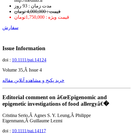
http://medilib.ir
ﻣﺪﺕ ﺯﻣﺎﻥ : 93 ﺭﻭﺯ
قیمت : 4,000,000 تومان
قیمت ویژه : 1,750,000تومان
سفارش
Issue Information
doi :
10.1111/pai.14124
Volume 35,Â Issue 4
خرید پکیج و مشاهده آنلاین مقاله
Editorial comment on â€œEpigenomic and
epigenetic investigations of food allergyâ€�
Cristina Serio,Â Agnes S. Y. Leung,Â Philippe
Eigenmann,Â Guillaume Lezmi
doi :
10.1111/pai.14117