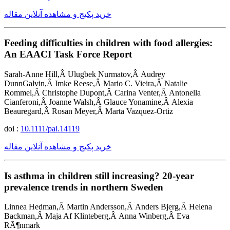
خرید پکیج و مشاهده آنلاین مقاله
Feeding difficulties in children with food allergies:
An EAACI Task Force Report
Sarah-Anne Hill,Â Ulugbek Nurmatov,Â Audrey
DunnGalvin,Â Imke Reese,Â Mario C. Vieira,Â Natalie
Rommel,Â Christophe Dupont,Â Carina Venter,Â Antonella
Cianferoni,Â Joanne Walsh,Â Glauce Yonamine,Â Alexia
Beauregard,Â Rosan Meyer,Â Marta Vazquez-Ortiz
doi :
10.1111/pai.14119
خرید پکیج و مشاهده آنلاین مقاله
Is asthma in children still increasing? 20-year
prevalence trends in northern Sweden
Linnea Hedman,Â Martin Andersson,Â Anders Bjerg,Â Helena
Backman,Â Maja Af Klinteberg,Â Anna Winberg,Â Eva
RÃ¶nmark