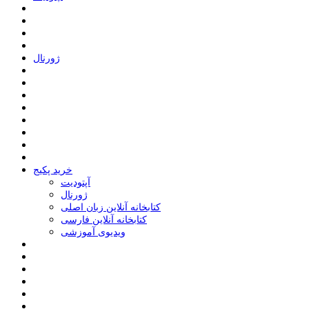
ﮊﻭﺭﻧﺎﻝ
خرید پکیج
ﺁﭘﺘﻮﺩﯾﺖ
ﮊﻭﺭﻧﺎﻝ
کتابخانه آنلاین زبان اصلی
کتابخانه آنلاین فارسی
ویدیوی آموزشی