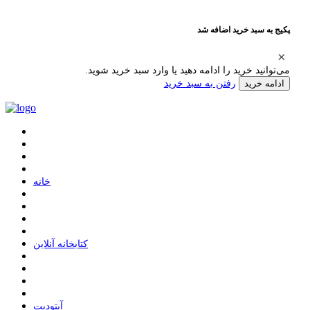
پکیج به سبد خرید اضافه شد
می‌توانید خرید را ادامه دهید یا وارد سبد خرید شوید.
رفتن به سبد خرید
ادامه خرید
ﺧﺎﻧﻪ
ﮐﺘﺎﺑﺨﺎﻧﻪ ﺁﻧﻼﯾﻦ
ﺁﭘﺘﻮﺩﯾﺖ