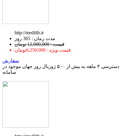
http://medilib.ir
ﻣﺪﺕ ﺯﻣﺎﻥ : 365 ﺭﻭﺯ
قیمت : 12,000,000 تومان
قیمت ویژه : 6,250,000تومان
سفارش
دسترسی ۳ ماهه به بیش از ۵۰۰ ژورنال روز جهان موجود در
سامانه