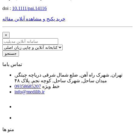
doi :
10.1111/pai.14116
خرید پکیج و مشاهده آنلاین مقاله
×
جستجو
ﺗﻤﺎﺱ ﺑﺎﻣﺎ
تهران, شهرک راه آهن, ضلع شمال شرقی دریاچه چیتگر,
میدان ساحل, شهرک ساحل, کوچه نجم, پلاک ۴۸
خط ویژه
09358685207
info@medilib.ir
ﻣﻨﻮ ﻫﺎ