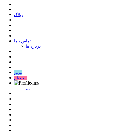
وبلاگ
ﺗﻤﺎﺱ ﺑﺎﻣﺎ
درباره ما
ورود
ثبت نام
en