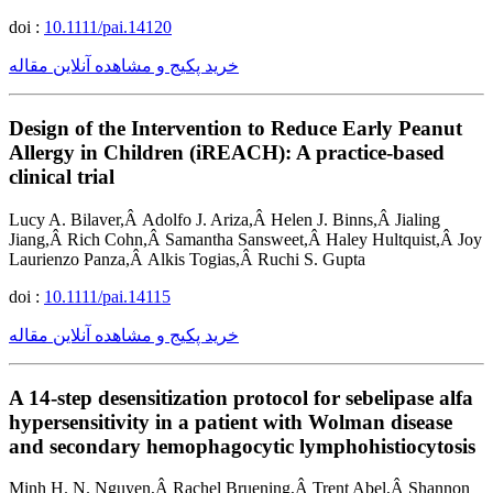
doi :
10.1111/pai.14120
خرید پکیج و مشاهده آنلاین مقاله
Design of the Intervention to Reduce Early Peanut
Allergy in Children (iREACH): A practice-based
clinical trial
Lucy A. Bilaver,Â Adolfo J. Ariza,Â Helen J. Binns,Â Jialing
Jiang,Â Rich Cohn,Â Samantha Sansweet,Â Haley Hultquist,Â Joy
Laurienzo Panza,Â Alkis Togias,Â Ruchi S. Gupta
doi :
10.1111/pai.14115
خرید پکیج و مشاهده آنلاین مقاله
A 14-step desensitization protocol for sebelipase alfa
hypersensitivity in a patient with Wolman disease
and secondary hemophagocytic lymphohistiocytosis
Minh H. N. Nguyen,Â Rachel Bruening,Â Trent Abel,Â Shannon