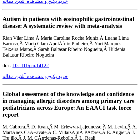
خرید پکیج و مشاهده آنلاین مقاله
Autism in patients with eosinophilic gastrointestinal
disease: A systematic review with meta-analysis
Rian Vilar Lima,Â Maria Carolina Rocha Muniz,Â Luana Lima
Barroso,Â Maria Clara ApolÃ´nio Pinheiro,Â Yuri Marques
Teixeira Matos,Â Sarah Baltasar Ribeiro Nogueira,Â Hildenia
Baltasar Ribeiro Nogueira
doi :
10.1111/pai.14122
خرید پکیج و مشاهده آنلاین مقاله
Global assessment of the knowledge and confidence
in managing allergic disorders among primary care
pediatricians across Europe: An EAACI task force
report
M. Cabrera,Â D. Ryan,Â M. Erlewyn-Lajeunesse,Â M. Levin,Â A.
MartÃ­nez-CaÃ±avate,Â C. VillaizÃ¡nÂ PÃ©rez,Â E. Angier,Â J.
Trujillo,Â J. M. CÃ¡rdenas-Rebollo,Â L. Reali