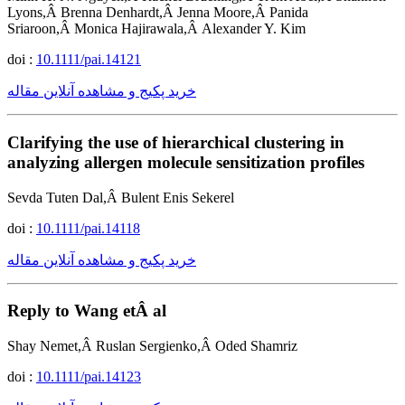
Lyons,Â Brenna Denhardt,Â Jenna Moore,Â Panida
Sriaroon,Â Monica Hajirawala,Â Alexander Y. Kim
doi :
10.1111/pai.14121
خرید پکیج و مشاهده آنلاین مقاله
Clarifying the use of hierarchical clustering in
analyzing allergen molecule sensitization profiles
Sevda Tuten Dal,Â Bulent Enis Sekerel
doi :
10.1111/pai.14118
خرید پکیج و مشاهده آنلاین مقاله
Reply to Wang etÂ al
Shay Nemet,Â Ruslan Sergienko,Â Oded Shamriz
doi :
10.1111/pai.14123