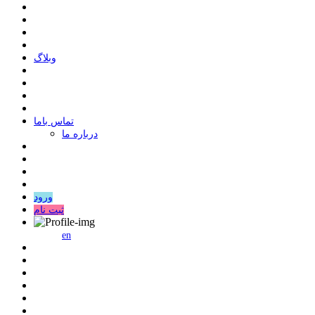
وبلاگ
ﺗﻤﺎﺱ ﺑﺎﻣﺎ
درباره ما
ورود
ثبت نام
en