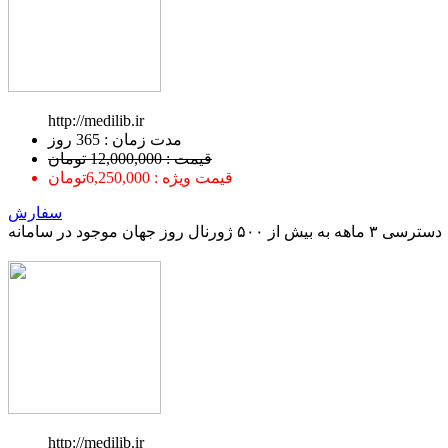
http://medilib.ir
ﻣﺪﺕ ﺯﻣﺎﻥ : 365 ﺭﻭﺯ
قیمت : 12,000,000 تومان
قیمت ویژه : 6,250,000تومان
سفارش
دسترسی ۳ ماهه به بیش از ۵۰۰ ژورنال روز جهان موجود در سامانه
http://medilib.ir