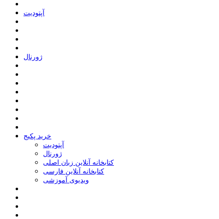
ﺁﭘﺘﻮﺩﯾﺖ
ﮊﻭﺭﻧﺎﻝ
خرید پکیج
ﺁﭘﺘﻮﺩﯾﺖ
ﮊﻭﺭﻧﺎﻝ
کتابخانه آنلاین زبان اصلی
کتابخانه آنلاین فارسی
ویدیوی آموزشی