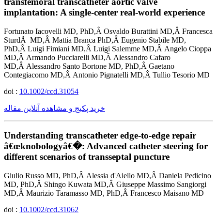
transfemoral transcatheter aortic valve
implantation: A single-center real-world experience
Fortunato Iacovelli MD, PhD,Â Osvaldo Burattini MD,Â Francesca
SturdÃ MD,Â Mattia Branca PhD,Â Eugenio Stabile MD,
PhD,Â Luigi Fimiani MD,Â Luigi Salemme MD,Â Angelo Cioppa
MD,Â Armando Pucciarelli MD,Â Alessandro Cafaro
MD,Â Alessandro Santo Bortone MD, PhD,Â Gaetano
Contegiacomo MD,Â Antonio Pignatelli MD,Â Tullio Tesorio MD
doi :
10.1002/ccd.31054
خرید پکیج و مشاهده آنلاین مقاله
Understanding transcatheter edge-to-edge repair
â€œknobologyâ€�: Advanced catheter steering for
different scenarios of transseptal puncture
Giulio Russo MD, PhD,Â Alessia d'Aiello MD,Â Daniela Pedicino
MD, PhD,Â Shingo Kuwata MD,Â Giuseppe Massimo Sangiorgi
MD,Â Maurizio Taramasso MD, PhD,Â Francesco Maisano MD
doi :
10.1002/ccd.31062