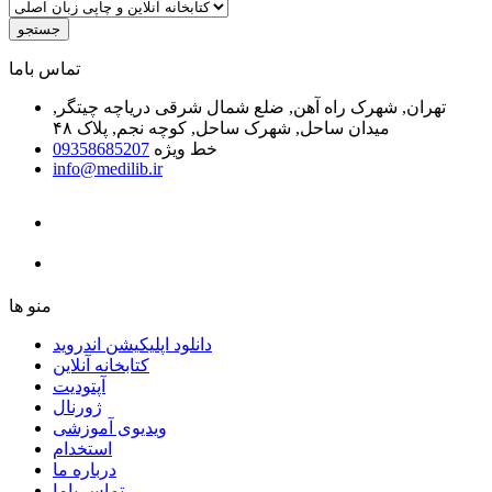
جستجو
ﺗﻤﺎﺱ ﺑﺎﻣﺎ
تهران, شهرک راه آهن, ضلع شمال شرقی دریاچه چیتگر,
میدان ساحل, شهرک ساحل, کوچه نجم, پلاک ۴۸
خط ویژه
09358685207
info@medilib.ir
ﻣﻨﻮ ﻫﺎ
دانلود اپلیکیشن اندروید
ﮐﺘﺎﺑﺨﺎﻧﻪ ﺁﻧﻼﯾﻦ
ﺁﭘﺘﻮﺩﯾﺖ
ﮊﻭﺭﻧﺎﻝ
ویدیوی آموزشی
استخدام
درباره ما
ﺗﻤﺎﺱ ﺑﺎﻣﺎ