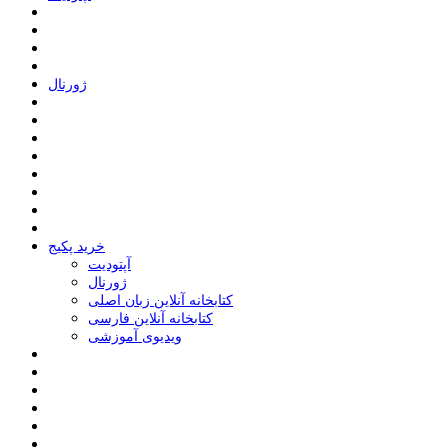
ﮊﻭﺭﻧﺎﻝ
خرید پکیج
ﺁﭘﺘﻮﺩﯾﺖ
ﮊﻭﺭﻧﺎﻝ
کتابخانه آنلاین زبان اصلی
کتابخانه آنلاین فارسی
ویدیوی آموزشی