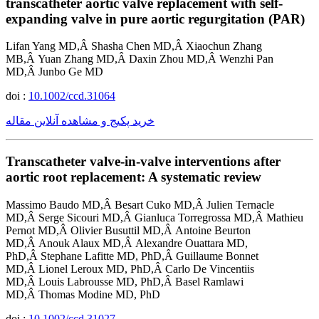
transcatheter aortic valve replacement with self-
expanding valve in pure aortic regurgitation (PAR)
Lifan Yang MD,Â Shasha Chen MD,Â Xiaochun Zhang
MB,Â Yuan Zhang MD,Â Daxin Zhou MD,Â Wenzhi Pan
MD,Â Junbo Ge MD
doi :
10.1002/ccd.31064
خرید پکیج و مشاهده آنلاین مقاله
Transcatheter valve-in-valve interventions after
aortic root replacement: A systematic review
Massimo Baudo MD,Â Besart Cuko MD,Â Julien Ternacle
MD,Â Serge Sicouri MD,Â Gianluca Torregrossa MD,Â Mathieu
Pernot MD,Â Olivier Busuttil MD,Â Antoine Beurton
MD,Â Anouk Alaux MD,Â Alexandre Ouattara MD,
PhD,Â Stephane Lafitte MD, PhD,Â Guillaume Bonnet
MD,Â Lionel Leroux MD, PhD,Â Carlo De Vincentiis
MD,Â Louis Labrousse MD, PhD,Â Basel Ramlawi
MD,Â Thomas Modine MD, PhD
doi :
10.1002/ccd.31027