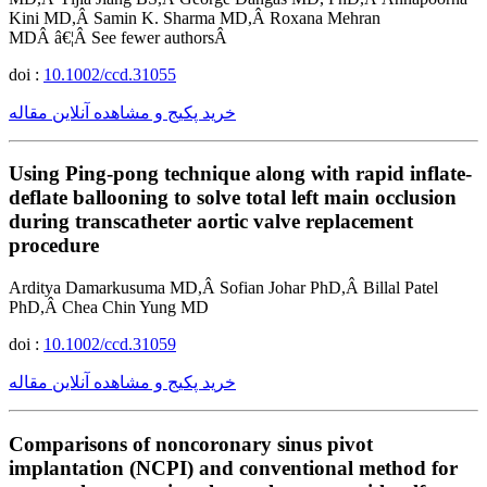
Kini MD,Â Samin K. Sharma MD,Â Roxana Mehran
MDÂ â€¦Â See fewer authorsÂ
doi :
10.1002/ccd.31055
خرید پکیج و مشاهده آنلاین مقاله
Using Ping-pong technique along with rapid inflate-
deflate ballooning to solve total left main occlusion
during transcatheter aortic valve replacement
procedure
Arditya Damarkusuma MD,Â Sofian Johar PhD,Â Billal Patel
PhD,Â Chea Chin Yung MD
doi :
10.1002/ccd.31059
خرید پکیج و مشاهده آنلاین مقاله
Comparisons of noncoronary sinus pivot
implantation (NCPI) and conventional method for