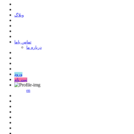
وبلاگ
ﺗﻤﺎﺱ ﺑﺎﻣﺎ
درباره ما
ورود
ثبت نام
en