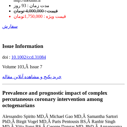
http://medilib.ir
ﻣﺪﺕ ﺯﻣﺎﻥ : 93 ﺭﻭﺯ
قیمت : 4,000,000 تومان
قیمت ویژه : 1,750,000تومان
سفارش
Issue Information
doi :
10.1002/ccd.31084
Volume 103,Â Issue 7
خرید پکیج و مشاهده آنلاین مقاله
Prevalence and prognostic impact of complex
percutaneous coronary intervention among
octogenarians
Alessandro Spirito MD,Â Michael Gao MD,Â Samantha Sartori
PhD,Â Birgit Vogel MD,Â Paris Pentousis BS,Â Ranbir Singh
MD,Â Yijia Jiang BS,Â George Dangas MD, PhD,Â Annapoorna