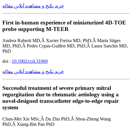
خرید پکیج و مشاهده آنلاین مقاله
First in-human experience of miniaturized 4D-TOE
probe supporting M-TEER
Andrea Ruberti MD,Â Xavier Freixa MD, PhD,Â Marta Sitges
MD, PhD,Â Pedro Cepas-Guillen MD, PhD,Â Laura Sanchis MD,
PhD
doi :
10.1002/ccd.31069
خرید پکیج و مشاهده آنلاین مقاله
Successful treatment of severe primary mitral
regurgitation due to rheumatic aetiology using a
novel-designed transcatheter edge-to-edge repair
system
Chun-Mei Xie MSc,Â Da Zhu PhD,Â Shou-Zheng Wang
PhD,Â Xiang-Bin Pan PhD