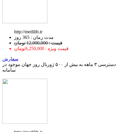
http://medilib.ir
ﻣﺪﺕ ﺯﻣﺎﻥ : 365 ﺭﻭﺯ
قیمت : 12,000,000 تومان
قیمت ویژه : 6,250,000تومان
سفارش
دسترسی ۳ ماهه به بیش از ۵۰۰ ژورنال روز جهان موجود در
سامانه