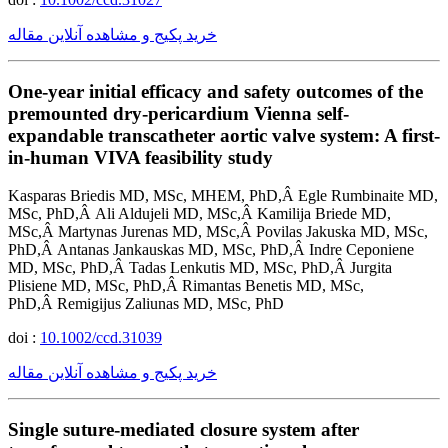
خرید پکیج و مشاهده آنلاین مقاله
One-year initial efficacy and safety outcomes of the
premounted dry-pericardium Vienna self-
expandable transcatheter aortic valve system: A first-
in-human VIVA feasibility study
Kasparas Briedis MD, MSc, MHEM, PhD,Â Egle Rumbinaite MD,
MSc, PhD,Â Ali Aldujeli MD, MSc,Â Kamilija Briede MD,
MSc,Â Martynas Jurenas MD, MSc,Â Povilas Jakuska MD, MSc,
PhD,Â Antanas Jankauskas MD, MSc, PhD,Â Indre Ceponiene
MD, MSc, PhD,Â Tadas Lenkutis MD, MSc, PhD,Â Jurgita
Plisiene MD, MSc, PhD,Â Rimantas Benetis MD, MSc,
PhD,Â Remigijus Zaliunas MD, MSc, PhD
doi :
10.1002/ccd.31039
خرید پکیج و مشاهده آنلاین مقاله
Single suture-mediated closure system after