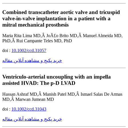
Combined transcatheter aortic valve and tricuspid
valve-in-valve implantation in a patient with a
mitral mechanical prosthesis
Maria Rita Lima MD,Â JoÃ£o Brito MD,Â Manuel Almeida MD,
PhD,Â Rui Campante Teles MD, PhD
doi :
10.1002/ccd.31057
خرید پکیج و مشاهده آنلاین مقاله
Ventriculo-arterial uncoupling with an impella
assisted HVAD: The p-D LVAD
Hassan Ashraf MD,Â Manish Patel MD,Â Ismael Salas De Armas
MD,Â Marwan Jumean MD
doi :
10.1002/ccd.31043
خرید پکیج و مشاهده آنلاین مقاله