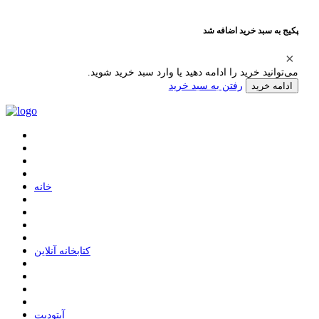
پکیج به سبد خرید اضافه شد
می‌توانید خرید را ادامه دهید یا وارد سبد خرید شوید.
رفتن به سبد خرید
ادامه خرید
ﺧﺎﻧﻪ
ﮐﺘﺎﺑﺨﺎﻧﻪ ﺁﻧﻼﯾﻦ
ﺁﭘﺘﻮﺩﯾﺖ