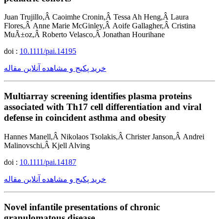
Juan Trujillo,Â Caoimhe Cronin,Â Tessa Ah Heng,Â Laura
Flores,Â Anne Marie McGinley,Â Aoife Gallagher,Â Cristina
MuÃ±oz,Â Roberto Velasco,Â Jonathan Hourihane
doi :
10.1111/pai.14195
خرید پکیج و مشاهده آنلاین مقاله
Multiarray screening identifies plasma proteins
associated with Th17 cell differentiation and viral
defense in coincident asthma and obesity
Hannes Manell,Â Nikolaos Tsolakis,Â Christer Janson,Â Andrei
Malinovschi,Â Kjell Alving
doi :
10.1111/pai.14187
خرید پکیج و مشاهده آنلاین مقاله
Novel infantile presentations of chronic
granulomatous disease