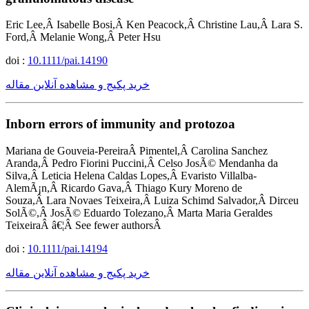
Eric Lee,Â Isabelle Bosi,Â Ken Peacock,Â Christine Lau,Â Lara S.
Ford,Â Melanie Wong,Â Peter Hsu
doi :
10.1111/pai.14190
خرید پکیج و مشاهده آنلاین مقاله
Inborn errors of immunity and protozoa
Mariana de Gouveia-PereiraÂ Pimentel,Â Carolina Sanchez
Aranda,Â Pedro Fiorini Puccini,Â Celso JosÃ© Mendanha da
Silva,Â Leticia Helena Caldas Lopes,Â Evaristo Villalba-
AlemÃ¡n,Â Ricardo Gava,Â Thiago Kury Moreno de
Souza,Â Lara Novaes Teixeira,Â Luiza Schimd Salvador,Â Dirceu
SolÃ©,Â JosÃ© Eduardo Tolezano,Â Marta Maria Geraldes
TeixeiraÂ â€¦Â See fewer authorsÂ
doi :
10.1111/pai.14194
خرید پکیج و مشاهده آنلاین مقاله