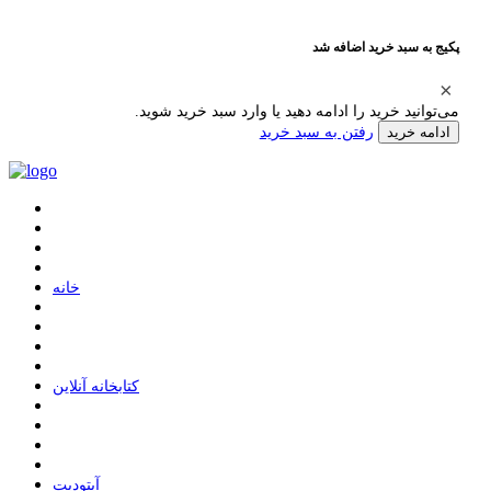
پکیج به سبد خرید اضافه شد
می‌توانید خرید را ادامه دهید یا وارد سبد خرید شوید.
رفتن به سبد خرید
ادامه خرید
ﺧﺎﻧﻪ
ﮐﺘﺎﺑﺨﺎﻧﻪ ﺁﻧﻼﯾﻦ
ﺁﭘﺘﻮﺩﯾﺖ