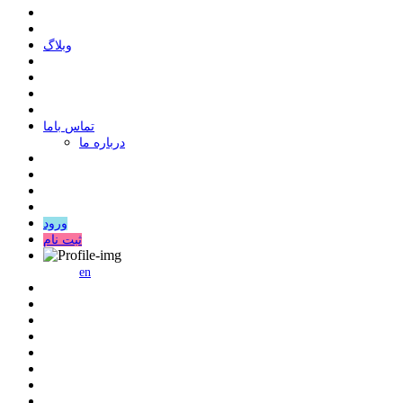
وبلاگ
ﺗﻤﺎﺱ ﺑﺎﻣﺎ
درباره ما
ورود
ثبت نام
en