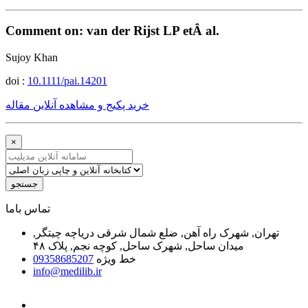
Comment on: van der Rijst LP etÂ al.
Sujoy Khan
doi :
10.1111/pai.14201
خرید پکیج و مشاهده آنلاین مقاله
×
جستجو
ﺗﻤﺎﺱ ﺑﺎﻣﺎ
تهران, شهرک راه آهن, ضلع شمال شرقی دریاچه چیتگر,
میدان ساحل, شهرک ساحل, کوچه نجم, پلاک ۴۸
خط ویژه
09358685207
info@medilib.ir