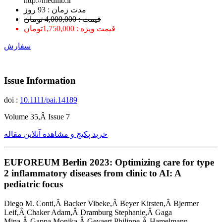
http://medilib.ir
ﻣﺪﺕ ﺯﻣﺎﻥ : 93 ﺭﻭﺯ
قیمت : 4,000,000 تومان
قیمت ویژه : 1,750,000تومان
سفارش
Issue Information
doi :
10.1111/pai.14189
Volume 35,Â Issue 7
خرید پکیج و مشاهده آنلاین مقاله
EUFOREUM Berlin 2023: Optimizing care for type
2 inflammatory diseases from clinic to AI: A
pediatric focus
Diego M. Conti,Â Backer Vibeke,Â Beyer Kirsten,Â Bjermer
Leif,Â Chaker Adam,Â Dramburg Stephanie,Â Gaga
Mina,Â Gappa Monika,Â Gevaert Philippe,Â Hamelmann