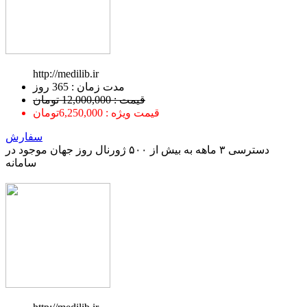
http://medilib.ir
ﻣﺪﺕ ﺯﻣﺎﻥ : 365 ﺭﻭﺯ
قیمت : 12,000,000 تومان
قیمت ویژه : 6,250,000تومان
سفارش
دسترسی ۳ ماهه به بیش از ۵۰۰ ژورنال روز جهان موجود در
سامانه