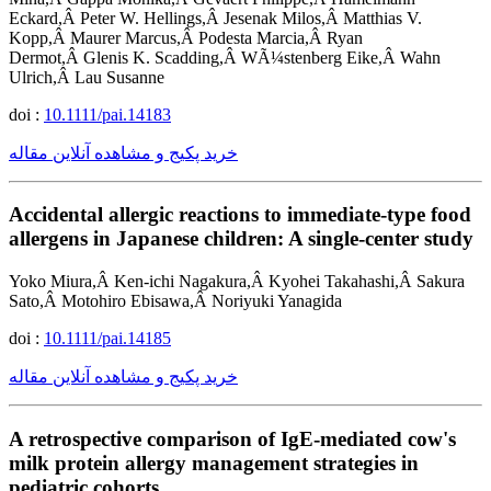
Eckard,Â Peter W. Hellings,Â Jesenak Milos,Â Matthias V.
Kopp,Â Maurer Marcus,Â Podesta Marcia,Â Ryan
Dermot,Â Glenis K. Scadding,Â WÃ¼stenberg Eike,Â Wahn
Ulrich,Â Lau Susanne
doi :
10.1111/pai.14183
خرید پکیج و مشاهده آنلاین مقاله
Accidental allergic reactions to immediate-type food
allergens in Japanese children: A single-center study
Yoko Miura,Â Ken-ichi Nagakura,Â Kyohei Takahashi,Â Sakura
Sato,Â Motohiro Ebisawa,Â Noriyuki Yanagida
doi :
10.1111/pai.14185
خرید پکیج و مشاهده آنلاین مقاله
A retrospective comparison of IgE-mediated cow's
milk protein allergy management strategies in
pediatric cohorts