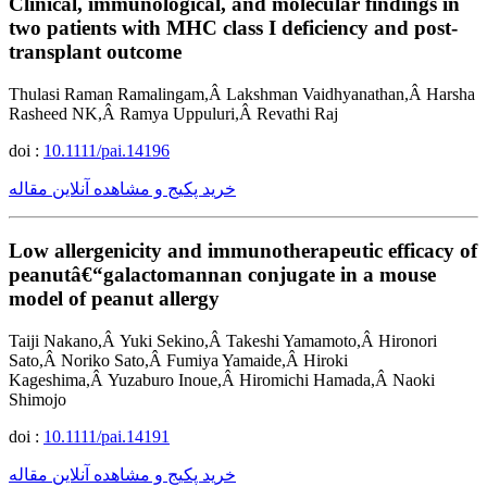
Clinical, immunological, and molecular findings in
two patients with MHC class I deficiency and post-
transplant outcome
Thulasi Raman Ramalingam,Â Lakshman Vaidhyanathan,Â Harsha
Rasheed NK,Â Ramya Uppuluri,Â Revathi Raj
doi :
10.1111/pai.14196
خرید پکیج و مشاهده آنلاین مقاله
Low allergenicity and immunotherapeutic efficacy of
peanutâ€“galactomannan conjugate in a mouse
model of peanut allergy
Taiji Nakano,Â Yuki Sekino,Â Takeshi Yamamoto,Â Hironori
Sato,Â Noriko Sato,Â Fumiya Yamaide,Â Hiroki
Kageshima,Â Yuzaburo Inoue,Â Hiromichi Hamada,Â Naoki
Shimojo
doi :
10.1111/pai.14191
خرید پکیج و مشاهده آنلاین مقاله