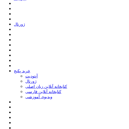
ﮊﻭﺭﻧﺎﻝ
خرید پکیج
ﺁﭘﺘﻮﺩﯾﺖ
ﮊﻭﺭﻧﺎﻝ
کتابخانه آنلاین زبان اصلی
کتابخانه آنلاین فارسی
ویدیوی آموزشی