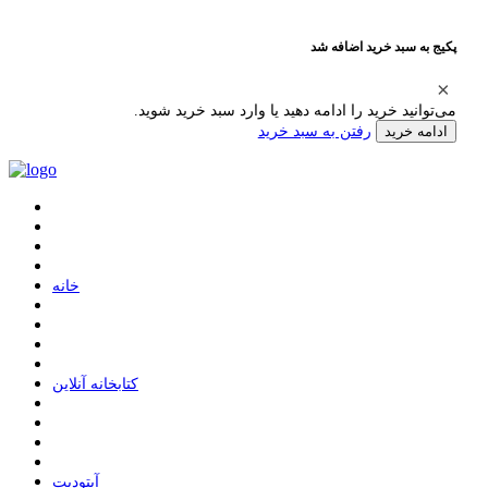
پکیج به سبد خرید اضافه شد
می‌توانید خرید را ادامه دهید یا وارد سبد خرید شوید.
رفتن به سبد خرید
ادامه خرید
ﺧﺎﻧﻪ
ﮐﺘﺎﺑﺨﺎﻧﻪ ﺁﻧﻼﯾﻦ
ﺁﭘﺘﻮﺩﯾﺖ