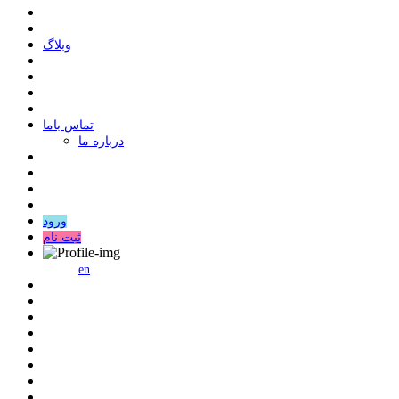
وبلاگ
ﺗﻤﺎﺱ ﺑﺎﻣﺎ
درباره ما
ورود
ثبت نام
en