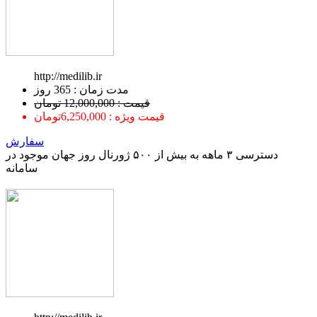
http://medilib.ir
ﻣﺪﺕ ﺯﻣﺎﻥ : 365 ﺭﻭﺯ
قیمت : 12,000,000 تومان
قیمت ویژه : 6,250,000تومان
سفارش
دسترسی ۳ ماهه به بیش از ۵۰۰ ژورنال روز جهان موجود در
سامانه