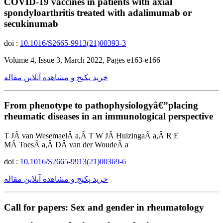
COVID-19 vaccines in patients with axial
spondyloarthritis treated with adalimumab or
secukinumab
doi :
10.1016/S2665-9913(21)00393-3
Volume 4, Issue 3, March 2022, Pages e163-e166
خرید پکیج و مشاهده آنلاین مقاله
From phenotype to pathophysiologyâ€”placing
rheumatic diseases in an immunological perspective
T JÂ van WesemaelÂ a,Â T W JÂ HuizingaÂ a,Â R E
MÂ ToesÂ a,Â DÂ van der WoudeÂ a
doi :
10.1016/S2665-9913(21)00369-6
خرید پکیج و مشاهده آنلاین مقاله
Call for papers: Sex and gender in rheumatology