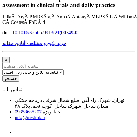
assessment in clinical trials and daily practice
JuliaÂ DayÂ BMBSÂ a,Â AnnaÂ AntonyÂ MBBSÂ b,Â WilliamÂ T
CÂ CoatesÂ PhDÂ d
doi :
10.1016/S2665-9913(21)00349-0
خرید پکیج و مشاهده آنلاین مقاله
×
جستجو
ﺗﻤﺎﺱ ﺑﺎﻣﺎ
تهران, شهرک راه آهن, ضلع شمال شرقی دریاچه چیتگر,
میدان ساحل, شهرک ساحل, کوچه نجم, پلاک ۴۸
خط ویژه
09358685207
info@medilib.ir