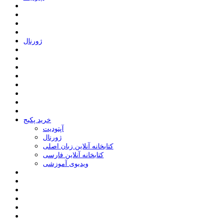
ﮊﻭﺭﻧﺎﻝ
خرید پکیج
ﺁﭘﺘﻮﺩﯾﺖ
ﮊﻭﺭﻧﺎﻝ
کتابخانه آنلاین زبان اصلی
کتابخانه آنلاین فارسی
ویدیوی آموزشی