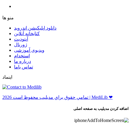
ﻣﻨﻮ ﻫﺎ
دانلود اپلیکیشن اندروید
ﮐﺘﺎﺑﺨﺎﻧﻪ ﺁﻧﻼﯾﻦ
ﺁﭘﺘﻮﺩﯾﺖ
ﮊﻭﺭﻧﺎﻝ
ویدیوی آموزشی
استخدام
درباره ما
ﺗﻤﺎﺱ ﺑﺎﻣﺎ
اینماد
ﺗﻤﺎﻣﻲ ﺣﻘﻮﻕ ﺑﺮاﻱ ﻣﺪﻳﻠﻴﺐ ﻣﺤﻔﻮﻅ اﺳﺖ 2026 | MediLib ❤
اضافه کردن مدیلیب به صفحه اصلی