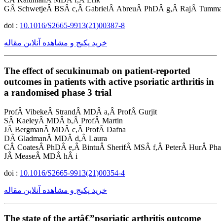
GÂ SchwetjeÂ BSÂ c,Â GabrielÂ AbreuÂ PhDÂ g,Â RajÂ Tumm
doi :
10.1016/S2665-9913(21)00387-8
خرید پکیج و مشاهده آنلاین مقاله
The effect of secukinumab on patient-reported
outcomes in patients with active psoriatic arthritis in
a randomised phase 3 trial
ProfÂ VibekeÂ StrandÂ MDÂ a,Â ProfÂ Gurjit
SÂ KaeleyÂ MDÂ b,Â ProfÂ Martin
JÂ BergmanÂ MDÂ c,Â ProfÂ Dafna
DÂ GladmanÂ MDÂ d,Â Laura
CÂ CoatesÂ PhDÂ e,Â BintuÂ SherifÂ MSÂ f,Â PeterÂ HurÂ Pha
JÂ MeaseÂ MDÂ hÂ i
doi :
10.1016/S2665-9913(21)00354-4
خرید پکیج و مشاهده آنلاین مقاله
The state of the artâ€”psoriatic arthritis outcome