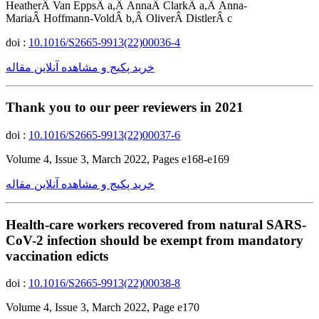
HeatherÂ Van EppsÂ a,Â AnnaÂ ClarkÂ a,Â Anna-
MariaÂ Hoffmann-VoldÂ b,Â OliverÂ DistlerÂ c
doi :
10.1016/S2665-9913(22)00036-4
خرید پکیج و مشاهده آنلاین مقاله
Thank you to our peer reviewers in 2021
doi :
10.1016/S2665-9913(22)00037-6
Volume 4, Issue 3, March 2022, Pages e168-e169
خرید پکیج و مشاهده آنلاین مقاله
Health-care workers recovered from natural SARS-
CoV-2 infection should be exempt from mandatory
vaccination edicts
doi :
10.1016/S2665-9913(22)00038-8
Volume 4, Issue 3, March 2022, Page e170