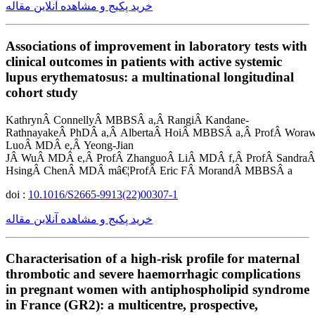
خرید پکیج و مشاهده آنلاین مقاله
Associations of improvement in laboratory tests with
clinical outcomes in patients with active systemic
lupus erythematosus: a multinational longitudinal
cohort study
KathrynÂ ConnellyÂ MBBSÂ a,Â RangiÂ Kandane-
RathnayakeÂ PhDÂ a,Â AlbertaÂ HoiÂ MBBSÂ a,Â ProfÂ Woraw
LuoÂ MDÂ e,Â Yeong-Jian
JÂ WuÂ MDÂ e,Â ProfÂ ZhanguoÂ LiÂ MDÂ f,Â ProfÂ SandraÂ
HsingÂ ChenÂ MDÂ mâ€¦ProfÂ Eric FÂ MorandÂ MBBSÂ a
doi :
10.1016/S2665-9913(22)00307-1
خرید پکیج و مشاهده آنلاین مقاله
Characterisation of a high-risk profile for maternal
thrombotic and severe haemorrhagic complications
in pregnant women with antiphospholipid syndrome
in France (GR2): a multicentre, prospective,