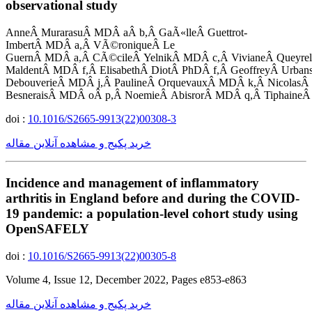
observational study
AnneÂ MurarasuÂ MDÂ aÂ b,Â GaÃ«lleÂ Guettrot-
ImbertÂ MDÂ a,Â VÃ©roniqueÂ Le
GuernÂ MDÂ a,Â CÃ©cileÂ YelnikÂ MDÂ c,Â VivianeÂ QueyrelÂ 
MaldentÂ MDÂ f,Â ElisabethÂ DiotÂ PhDÂ f,Â GeoffreyÂ Urban
DebouverieÂ MDÂ j,Â PaulineÂ OrquevauxÂ MDÂ k,Â Nicolas
BesneraisÂ MDÂ oÂ p,Â NoemieÂ AbisrorÂ MDÂ q,Â TiphaineÂ G
doi :
10.1016/S2665-9913(22)00308-3
خرید پکیج و مشاهده آنلاین مقاله
Incidence and management of inflammatory
arthritis in England before and during the COVID-
19 pandemic: a population-level cohort study using
OpenSAFELY
doi :
10.1016/S2665-9913(22)00305-8
Volume 4, Issue 12, December 2022, Pages e853-e863
خرید پکیج و مشاهده آنلاین مقاله