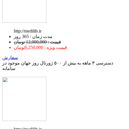
http://medilib.ir
ﻣﺪﺕ ﺯﻣﺎﻥ : 365 ﺭﻭﺯ
قیمت : 12,000,000 تومان
قیمت ویژه : 6,250,000تومان
سفارش
دسترسی ۳ ماهه به بیش از ۵۰۰ ژورنال روز جهان موجود در
سامانه