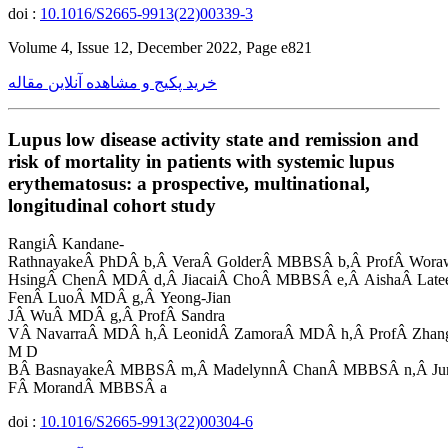
doi :
10.1016/S2665-9913(22)00339-3
Volume 4, Issue 12, December 2022, Page e821
خرید پکیج و مشاهده آنلاین مقاله
Lupus low disease activity state and remission and
risk of mortality in patients with systemic lupus
erythematosus: a prospective, multinational,
longitudinal cohort study
RangiÂ Kandane-
RathnayakeÂ PhDÂ b,Â VeraÂ GolderÂ MBBSÂ b,Â ProfÂ Woraw
HsingÂ ChenÂ MDÂ d,Â JiacaiÂ ChoÂ MBBSÂ e,Â AishaÂ Latee
FenÂ LuoÂ MDÂ g,Â Yeong-Jian
JÂ WuÂ MDÂ g,Â ProfÂ Sandra
VÂ NavarraÂ MDÂ h,Â LeonidÂ ZamoraÂ MDÂ h,Â ProfÂ Zhangu
M D
BÂ BasnayakeÂ MBBSÂ m,Â MadelynnÂ ChanÂ MBBSÂ n,Â JunÂ
FÂ MorandÂ MBBSÂ a
doi :
10.1016/S2665-9913(22)00304-6