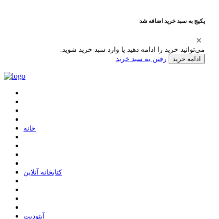
پکیج به سبد خرید اضافه شد
می‌توانید خرید را ادامه دهید یا وارد سبد خرید شوید.
رفتن به سبد خرید
ادامه خرید
ﺧﺎﻧﻪ
ﮐﺘﺎﺑﺨﺎﻧﻪ ﺁﻧﻼﯾﻦ
ﺁﭘﺘﻮﺩﯾﺖ