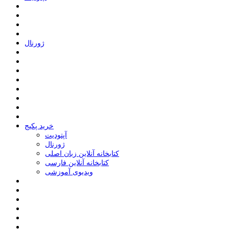
ﮊﻭﺭﻧﺎﻝ
خرید پکیج
ﺁﭘﺘﻮﺩﯾﺖ
ﮊﻭﺭﻧﺎﻝ
کتابخانه آنلاین زبان اصلی
کتابخانه آنلاین فارسی
ویدیوی آموزشی