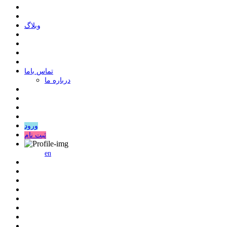
وبلاگ
ﺗﻤﺎﺱ ﺑﺎﻣﺎ
درباره ما
ورود
ثبت نام
en