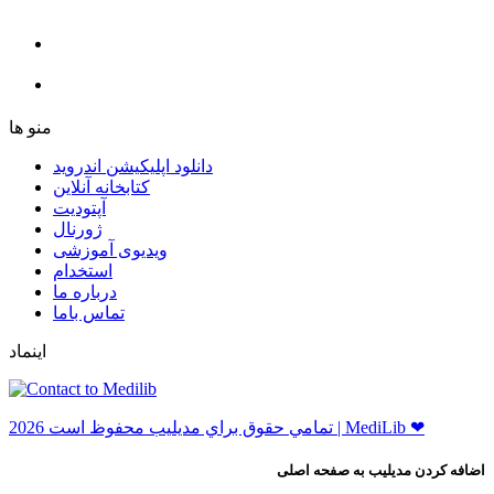
ﻣﻨﻮ ﻫﺎ
دانلود اپلیکیشن اندروید
ﮐﺘﺎﺑﺨﺎﻧﻪ ﺁﻧﻼﯾﻦ
ﺁﭘﺘﻮﺩﯾﺖ
ﮊﻭﺭﻧﺎﻝ
ویدیوی آموزشی
استخدام
درباره ما
ﺗﻤﺎﺱ ﺑﺎﻣﺎ
اینماد
ﺗﻤﺎﻣﻲ ﺣﻘﻮﻕ ﺑﺮاﻱ ﻣﺪﻳﻠﻴﺐ ﻣﺤﻔﻮﻅ اﺳﺖ 2026 | MediLib ❤
اضافه کردن مدیلیب به صفحه اصلی