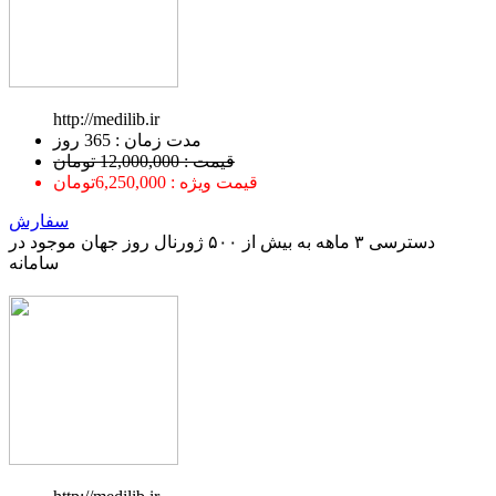
http://medilib.ir
ﻣﺪﺕ ﺯﻣﺎﻥ : 365 ﺭﻭﺯ
قیمت : 12,000,000 تومان
قیمت ویژه : 6,250,000تومان
سفارش
دسترسی ۳ ماهه به بیش از ۵۰۰ ژورنال روز جهان موجود در
سامانه