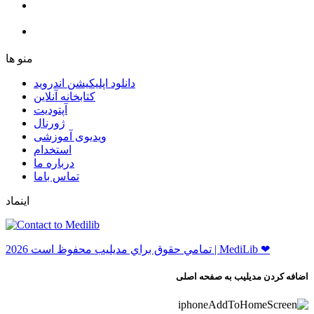
ﻣﻨﻮ ﻫﺎ
دانلود اپلیکیشن اندروید
ﮐﺘﺎﺑﺨﺎﻧﻪ ﺁﻧﻼﯾﻦ
ﺁﭘﺘﻮﺩﯾﺖ
ﮊﻭﺭﻧﺎﻝ
ویدیوی آموزشی
استخدام
درباره ما
ﺗﻤﺎﺱ ﺑﺎﻣﺎ
اینماد
ﺗﻤﺎﻣﻲ ﺣﻘﻮﻕ ﺑﺮاﻱ ﻣﺪﻳﻠﻴﺐ ﻣﺤﻔﻮﻅ اﺳﺖ 2026 | MediLib ❤
اضافه کردن مدیلیب به صفحه اصلی