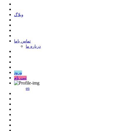
وبلاگ
ﺗﻤﺎﺱ ﺑﺎﻣﺎ
درباره ما
ورود
ثبت نام
en