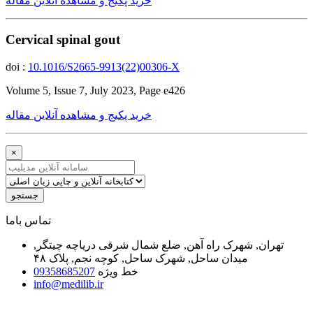
خرید پکیج و مشاهده آنلاین مقاله
Cervical spinal gout
doi :
10.1016/S2665-9913(22)00306-X
Volume 5, Issue 7, July 2023, Page e426
خرید پکیج و مشاهده آنلاین مقاله
×
جستجو
ﺗﻤﺎﺱ ﺑﺎﻣﺎ
تهران, شهرک راه آهن, ضلع شمال شرقی دریاچه چیتگر,
میدان ساحل, شهرک ساحل, کوچه نجم, پلاک ۴۸
خط ویژه
09358685207
info@medilib.ir