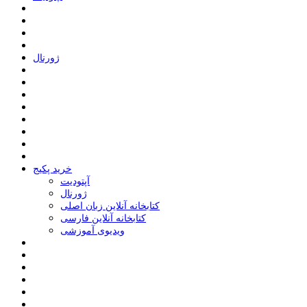
ﮊﻭﺭﻧﺎﻝ
خرید پکیج
ﺁﭘﺘﻮﺩﯾﺖ
ﮊﻭﺭﻧﺎﻝ
کتابخانه آنلاین زبان اصلی
کتابخانه آنلاین فارسی
ویدیوی آموزشی