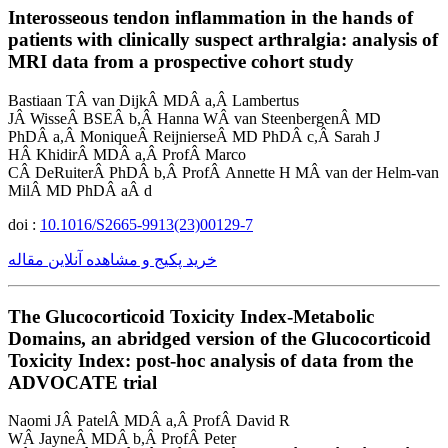
Interosseous tendon inflammation in the hands of
patients with clinically suspect arthralgia: analysis of
MRI data from a prospective cohort study
Bastiaan TÂ van DijkÂ MDÂ a,Â Lambertus
JÂ WisseÂ BSEÂ b,Â Hanna WÂ van SteenbergenÂ MD
PhDÂ a,Â MoniqueÂ ReijnierseÂ MD PhDÂ c,Â Sarah J
HÂ KhidirÂ MDÂ a,Â ProfÂ Marco
CÂ DeRuiterÂ PhDÂ b,Â ProfÂ Annette H MÂ van der Helm-van
MilÂ MD PhDÂ aÂ d
doi :
10.1016/S2665-9913(23)00129-7
خرید پکیج و مشاهده آنلاین مقاله
The Glucocorticoid Toxicity Index-Metabolic
Domains, an abridged version of the Glucocorticoid
Toxicity Index: post-hoc analysis of data from the
ADVOCATE trial
Naomi JÂ PatelÂ MDÂ a,Â ProfÂ David R
WÂ JayneÂ MDÂ b,Â ProfÂ Peter