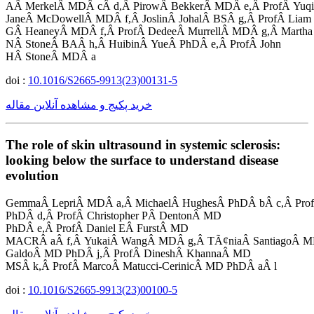
AÂ MerkelÂ MDÂ cÂ d,Â PirowÂ BekkerÂ MDÂ e,Â ProfÂ Yuq
JaneÂ McDowellÂ MDÂ f,Â JoslinÂ JohalÂ BSÂ g,Â ProfÂ Liam
GÂ HeaneyÂ MDÂ f,Â ProfÂ DedeeÂ MurrellÂ MDÂ g,Â Martha
NÂ StoneÂ BAÂ h,Â HuibinÂ YueÂ PhDÂ e,Â ProfÂ John
HÂ StoneÂ MDÂ a
doi :
10.1016/S2665-9913(23)00131-5
خرید پکیج و مشاهده آنلاین مقاله
The role of skin ultrasound in systemic sclerosis:
looking below the surface to understand disease
evolution
GemmaÂ LepriÂ MDÂ a,Â MichaelÂ HughesÂ PhDÂ bÂ c,Â Prof
PhDÂ d,Â ProfÂ Christopher PÂ DentonÂ MD
PhDÂ e,Â ProfÂ Daniel EÂ FurstÂ MD
MACRÂ aÂ f,Â YukaiÂ WangÂ MDÂ g,Â TÃ¢niaÂ SantiagoÂ MDÂ h
GaldoÂ MD PhDÂ j,Â ProfÂ DineshÂ KhannaÂ MD
MSÂ k,Â ProfÂ MarcoÂ Matucci-CerinicÂ MD PhDÂ aÂ l
doi :
10.1016/S2665-9913(23)00100-5