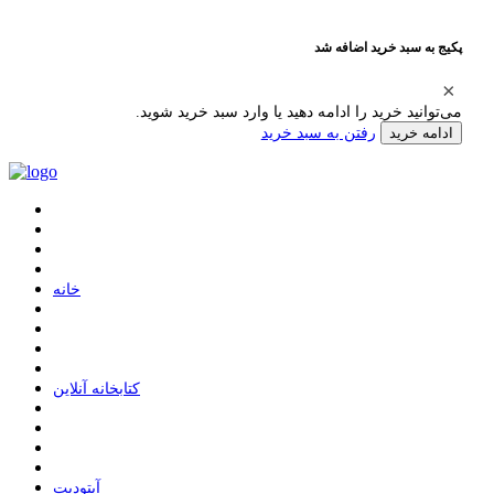
پکیج به سبد خرید اضافه شد
می‌توانید خرید را ادامه دهید یا وارد سبد خرید شوید.
رفتن به سبد خرید
ادامه خرید
ﺧﺎﻧﻪ
ﮐﺘﺎﺑﺨﺎﻧﻪ ﺁﻧﻼﯾﻦ
ﺁﭘﺘﻮﺩﯾﺖ