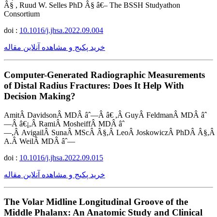
Â§ , Ruud W. Selles PhD Â§ â€– The BSSH Studyathon
Consortium
doi :
10.1016/j.jhsa.2022.09.004
خرید پکیج و مشاهده آنلاین مقاله
Computer-Generated Radiographic Measurements
of Distal Radius Fractures: Does It Help With
Decision Making?
AmitÂ DavidsonÂ MDÂ âˆ—Â â€ ,Â GuyÂ FeldmanÂ MDÂ âˆ
—Â â€¡,Â RamiÂ MosheiffÂ MDÂ âˆ
—,Â AvigailÂ SunaÂ MScÂ Â§,Â LeoÂ JoskowiczÂ PhDÂ Â§,Â
A.Â WeilÂ MDÂ âˆ—
doi :
10.1016/j.jhsa.2022.09.015
خرید پکیج و مشاهده آنلاین مقاله
The Volar Midline Longitudinal Groove of the
Middle Phalanx: An Anatomic Study and Clinical