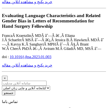
خرید پکیج و مشاهده آنلاین مقاله
Evaluating Language Characteristics and Related
Gender Bias in Letters of Recommendation for
Hand Surgery Fellowship
FrancaÂ KraenzlinÂ MDÂ âˆ—Â â€ ,Â Eliana
J.Â SchaeferÂ MSÂ âˆ—Â â€¡,Â Jessica B.Â HawkenÂ MDÂ âˆ
—,Â Kavya K.Â SanghaviÂ MPHÂ âˆ—Â Â§,Â Brant
W.Â CheeÂ PhDÂ â€–,Â Aviram M.Â GiladiÂ MD, MSÂ âˆ—
doi :
10.1016/j.jhsa.2023.01.003
خرید پکیج و مشاهده آنلاین مقاله
×
جستجو
ﺗﻤﺎﺱ ﺑﺎﻣﺎ