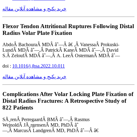
خرید پکیج و مشاهده آنلاین مقاله
Flexor Tendon Attritional Ruptures Following Distal
Radius Volar Plate Fixation
AbdoÂ BachouraÂ MDÂ âˆ—Â â€ ,Â VanessaÂ Prokuski-
LundÂ MDÂ âˆ—,Â PatrickÂ KaneÂ MDÂ âˆ—,Â David
S.Â ZeloufÂ MDÂ âˆ—,Â A. LeeÂ OstermanÂ MDÂ âˆ—
doi :
10.1016/j.jhsa.2022.10.011
خرید پکیج و مشاهده آنلاین مقاله
Complications After Volar Locking Plate Fixation of
Distal Radius Fractures: A Retrospective Study of
822 Patients
SÃ¸renÂ PerregaardÂ BMÂ âˆ—,Â Rasmus
WejnoldÂ JÃ¸rgensenÂ MD, PhDÂ âˆ
—,Â MarcusÂ LandgrenÂ MD, PhDÂ âˆ—Â â€