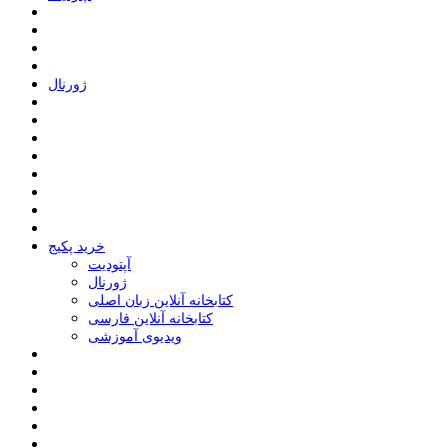
ﮊﻭﺭﻧﺎﻝ
خرید پکیج
ﺁﭘﺘﻮﺩﯾﺖ
ﮊﻭﺭﻧﺎﻝ
کتابخانه آنلاین زبان اصلی
کتابخانه آنلاین فارسی
ویدیوی آموزشی