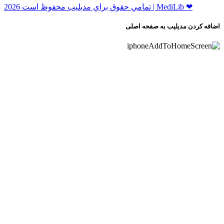
ﺗﻤﺎﻣﻲ ﺣﻘﻮﻕ ﺑﺮاﻱ ﻣﺪﻳﻠﻴﺐ ﻣﺤﻔﻮﻅ اﺳﺖ 2026 | MediLib ❤
اضافه کردن مدیلیب به صفحه اصلی