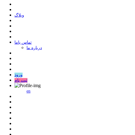
وبلاگ
ﺗﻤﺎﺱ ﺑﺎﻣﺎ
درباره ما
ورود
ثبت نام
en