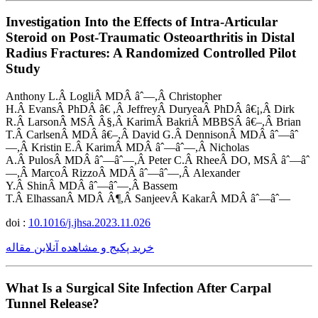
Investigation Into the Effects of Intra-Articular
Steroid on Post-Traumatic Osteoarthritis in Distal
Radius Fractures: A Randomized Controlled Pilot
Study
Anthony L.Â LogliÂ MDÂ âˆ—,Â Christopher
H.Â EvansÂ PhDÂ â€ ,Â JeffreyÂ DuryeaÂ PhDÂ â€¡,Â Dirk
R.Â LarsonÂ MSÂ Â§,Â KarimÂ BakriÂ MBBSÂ â€–,Â Brian
T.Â CarlsenÂ MDÂ â€–,Â David G.Â DennisonÂ MDÂ âˆ—âˆ
—,Â Kristin E.Â KarimÂ MDÂ âˆ—âˆ—,Â Nicholas
A.Â PulosÂ MDÂ âˆ—âˆ—,Â Peter C.Â RheeÂ DO, MSÂ âˆ—âˆ
—,Â MarcoÂ RizzoÂ MDÂ âˆ—âˆ—,Â Alexander
Y.Â ShinÂ MDÂ âˆ—âˆ—,Â Bassem
T.Â ElhassanÂ MDÂ Â¶,Â SanjeevÂ KakarÂ MDÂ âˆ—âˆ—
doi :
10.1016/j.jhsa.2023.11.026
خرید پکیج و مشاهده آنلاین مقاله
What Is a Surgical Site Infection After Carpal
Tunnel Release?