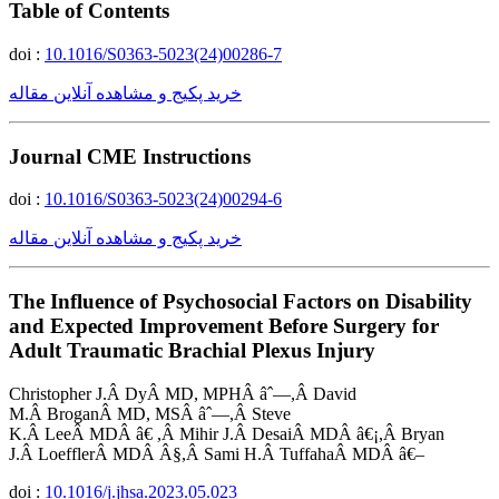
Table of Contents
doi :
10.1016/S0363-5023(24)00286-7
خرید پکیج و مشاهده آنلاین مقاله
Journal CME Instructions
doi :
10.1016/S0363-5023(24)00294-6
خرید پکیج و مشاهده آنلاین مقاله
The Influence of Psychosocial Factors on Disability
and Expected Improvement Before Surgery for
Adult Traumatic Brachial Plexus Injury
Christopher J.Â DyÂ MD, MPHÂ âˆ—,Â David
M.Â BroganÂ MD, MSÂ âˆ—,Â Steve
K.Â LeeÂ MDÂ â€ ,Â Mihir J.Â DesaiÂ MDÂ â€¡,Â Bryan
J.Â LoefflerÂ MDÂ Â§,Â Sami H.Â TuffahaÂ MDÂ â€–
doi :
10.1016/j.jhsa.2023.05.023