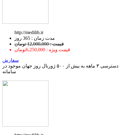
http://medilib.ir
ﻣﺪﺕ ﺯﻣﺎﻥ : 365 ﺭﻭﺯ
قیمت : 12,000,000 تومان
قیمت ویژه : 6,250,000تومان
سفارش
دسترسی ۳ ماهه به بیش از ۵۰۰ ژورنال روز جهان موجود در
سامانه