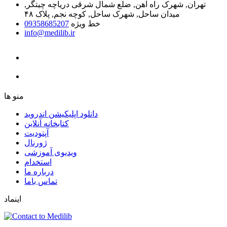
تهران, شهرک راه آهن, ضلع شمال شرقی دریاچه چیتگر,
میدان ساحل, شهرک ساحل, کوچه نجم, پلاک ۴۸
خط ویژه
09358685207
info@medilib.ir
ﻣﻨﻮ ﻫﺎ
دانلود اپلیکیشن اندروید
ﮐﺘﺎﺑﺨﺎﻧﻪ ﺁﻧﻼﯾﻦ
ﺁﭘﺘﻮﺩﯾﺖ
ﮊﻭﺭﻧﺎﻝ
ویدیوی آموزشی
استخدام
درباره ما
ﺗﻤﺎﺱ ﺑﺎﻣﺎ
اینماد