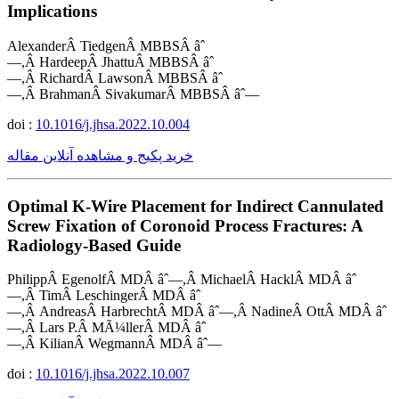
Implications
AlexanderÂ TiedgenÂ MBBSÂ âˆ
—,Â HardeepÂ JhattuÂ MBBSÂ âˆ
—,Â RichardÂ LawsonÂ MBBSÂ âˆ
—,Â BrahmanÂ SivakumarÂ MBBSÂ âˆ—
doi :
10.1016/j.jhsa.2022.10.004
خرید پکیج و مشاهده آنلاین مقاله
Optimal K-Wire Placement for Indirect Cannulated
Screw Fixation of Coronoid Process Fractures: A
Radiology-Based Guide
PhilippÂ EgenolfÂ MDÂ âˆ—,Â MichaelÂ HacklÂ MDÂ âˆ
—,Â TimÂ LeschingerÂ MDÂ âˆ
—,Â AndreasÂ HarbrechtÂ MDÂ âˆ—,Â NadineÂ OttÂ MDÂ âˆ
—,Â Lars P.Â MÃ¼llerÂ MDÂ âˆ
—,Â KilianÂ WegmannÂ MDÂ âˆ—
doi :
10.1016/j.jhsa.2022.10.007