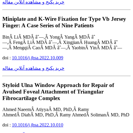
خرید پکیج و مشاهده آنلاین مقاله
Miniplate and K-Wire Fixation for Type Vb Jersey
Finger: A Case Series of Nine Patients
BinÂ LiÂ MDÂ âˆ—,Â YongÂ YangÂ MDÂ âˆ
—,Â FengÂ LiÂ MDÂ âˆ—,Â XingjianÂ HuangÂ MDÂ âˆ
—,Â MengqiÂ CaoÂ MDÂ âˆ—,Â YaobinÂ YinÂ MDÂ âˆ—
doi :
10.1016/j.jhsa.2022.10.009
خرید پکیج و مشاهده آنلاین مقاله
Styloid Ulna Window Approach for Repair of
Avulsed Foveal Attachment of Triangular
Fibrocartilage Complex
Ahmed NaeemÂ AtiyyaÂ MD, PhD,Â Ramy
AhmedÂ DiabÂ MD, PhD,Â Ramy AhmedÂ SolimanÂ MD, PhD
doi :
10.1016/j.jhsa.2022.10.010