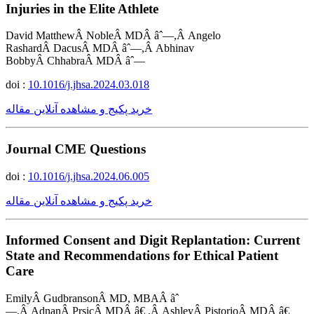
Injuries in the Elite Athlete
David MatthewÂ NobleÂ MDÂ âˆ—,Â Angelo
RashardÂ DacusÂ MDÂ âˆ—,Â Abhinav
BobbyÂ ChhabraÂ MDÂ âˆ—
doi :
10.1016/j.jhsa.2024.03.018
خرید پکیج و مشاهده آنلاین مقاله
Journal CME Questions
doi :
10.1016/j.jhsa.2024.06.005
خرید پکیج و مشاهده آنلاین مقاله
Informed Consent and Digit Replantation: Current
State and Recommendations for Ethical Patient
Care
EmilyÂ GudbransonÂ MD, MBAÂ âˆ
—,Â AdnanÂ PrsicÂ MDÂ â€ ,Â AshleyÂ PistorioÂ MDÂ â€