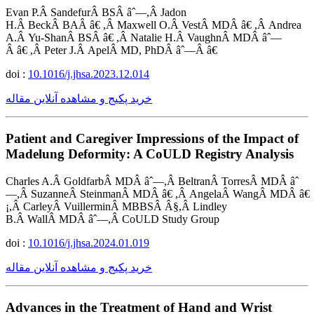
Evan P.Â SandefurÂ BSÂ âˆ—,Â Jadon
H.Â BeckÂ BAÂ â€ ,Â Maxwell O.Â VestÂ MDÂ â€ ,Â Andrea
A.Â Yu-ShanÂ BSÂ â€ ,Â Natalie H.Â VaughnÂ MDÂ âˆ—
Â â€ ,Â Peter J.Â ApelÂ MD, PhDÂ âˆ—Â â€
doi :
10.1016/j.jhsa.2023.12.014
خرید پکیج و مشاهده آنلاین مقاله
Patient and Caregiver Impressions of the Impact of
Madelung Deformity: A CoULD Registry Analysis
Charles A.Â GoldfarbÂ MDÂ âˆ—,Â BeltranÂ TorresÂ MDÂ âˆ
—,Â SuzanneÂ SteinmanÂ MDÂ â€ ,Â AngelaÂ WangÂ MDÂ â€
¡,Â CarleyÂ VuillerminÂ MBBSÂ Â§,Â Lindley
B.Â WallÂ MDÂ âˆ—,Â CoULD Study Group
doi :
10.1016/j.jhsa.2024.01.019
خرید پکیج و مشاهده آنلاین مقاله
Advances in the Treatment of Hand and Wrist