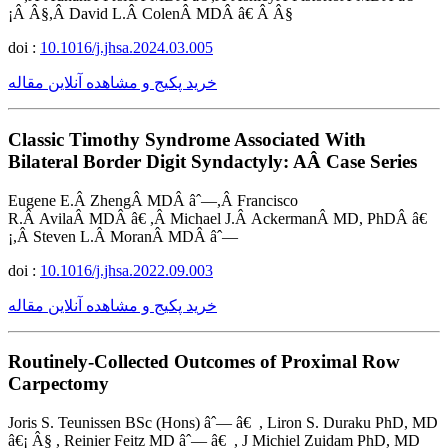
¡Â Â§,Â David L.Â ColenÂ MDÂ â€ Â Â§
doi :
10.1016/j.jhsa.2024.03.005
خرید پکیج و مشاهده آنلاین مقاله
Classic Timothy Syndrome Associated With
Bilateral Border Digit Syndactyly: AÂ Case Series
Eugene E.Â ZhengÂ MDÂ âˆ—,Â Francisco
R.Â AvilaÂ MDÂ â€ ,Â Michael J.Â AckermanÂ MD, PhDÂ â€
¡,Â Steven L.Â MoranÂ MDÂ âˆ—
doi :
10.1016/j.jhsa.2022.09.003
خرید پکیج و مشاهده آنلاین مقاله
Routinely-Collected Outcomes of Proximal Row
Carpectomy
Joris S. Teunissen BSc (Hons) âˆ— â€ , Liron S. Duraku PhD, MD
â€¡ Â§ , Reinier Feitz MD âˆ— â€ , J Michiel Zuidam PhD, MD