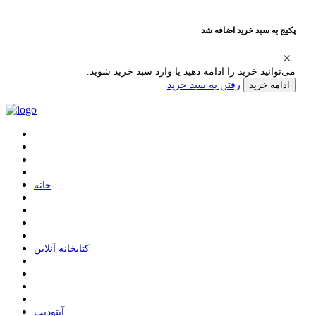
پکیج به سبد خرید اضافه شد
می‌توانید خرید را ادامه دهید یا وارد سبد خرید شوید.
رفتن به سبد خرید
ادامه خرید
ﺧﺎﻧﻪ
ﮐﺘﺎﺑﺨﺎﻧﻪ ﺁﻧﻼﯾﻦ
ﺁﭘﺘﻮﺩﯾﺖ