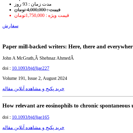
ﻣﺪﺕ ﺯﻣﺎﻥ : 93 ﺭﻭﺯ
قیمت : 4,000,000 تومان
قیمت ویژه : 1,750,000تومان
سفارش
Paper mill-backed writers: Here, there and everywh
John A McGrath,Â Shehnaz AhmedÂ
doi :
10.1093/bjd/ljae227
Volume 191, Issue 2, August 2024
خرید پکیج و مشاهده آنلاین مقاله
How relevant are eosinophils to chronic spontaneous u
doi :
10.1093/bjd/ljae165
خرید پکیج و مشاهده آنلاین مقاله