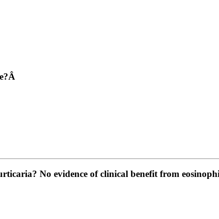
ere?Â
rticaria? No evidence of clinical benefit from eosinop