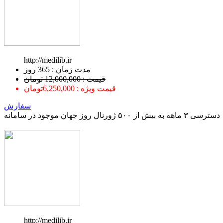
http://medilib.ir
ﻣﺪﺕ ﺯﻣﺎﻥ : 365 ﺭﻭﺯ
قیمت : 12,000,000 تومان
قیمت ویژه : 6,250,000تومان
سفارش
دسترسی ۳ ماهه به بیش از ۵۰۰ ژورنال روز جهان موجود در سامانه
http://medilib.ir