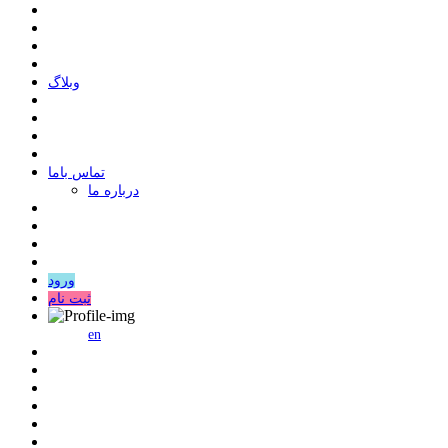
وبلاگ
ﺗﻤﺎﺱ ﺑﺎﻣﺎ
درباره ما
ورود
ثبت نام
en