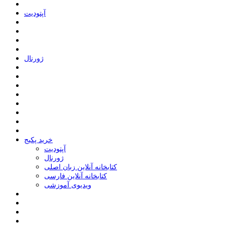
ﺁﭘﺘﻮﺩﯾﺖ
ﮊﻭﺭﻧﺎﻝ
خرید پکیج
ﺁﭘﺘﻮﺩﯾﺖ
ﮊﻭﺭﻧﺎﻝ
کتابخانه آنلاین زبان اصلی
کتابخانه آنلاین فارسی
ویدیوی آموزشی