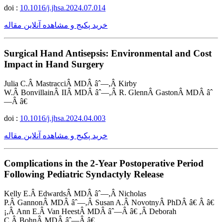
doi :
10.1016/j.jhsa.2024.07.014
خرید پکیج و مشاهده آنلاین مقاله
Surgical Hand Antisepsis: Environmental and Cost
Impact in Hand Surgery
Julia C.Â MastracciÂ MDÂ âˆ—,Â Kirby
W.Â BonvillainÂ IIÂ MDÂ âˆ—,Â R. GlennÂ GastonÂ MDÂ âˆ
—Â â€
doi :
10.1016/j.jhsa.2024.04.003
خرید پکیج و مشاهده آنلاین مقاله
Complications in the 2-Year Postoperative Period
Following Pediatric Syndactyly Release
Kelly E.Â EdwardsÂ MDÂ âˆ—,Â Nicholas
P.Â GannonÂ MDÂ âˆ—,Â Susan A.Â NovotnyÂ PhDÂ â€ Â â€
¡,Â Ann E.Â Van HeestÂ MDÂ âˆ—Â â€ ,Â Deborah
C.Â BohnÂ MDÂ âˆ—Â â€