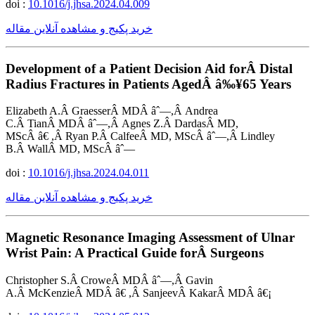
doi :
10.1016/j.jhsa.2024.04.009
خرید پکیج و مشاهده آنلاین مقاله
Development of a Patient Decision Aid forÂ Distal
Radius Fractures in Patients AgedÂ â‰¥65 Years
Elizabeth A.Â GraesserÂ MDÂ âˆ—,Â Andrea
C.Â TianÂ MDÂ âˆ—,Â Agnes Z.Â DardasÂ MD,
MScÂ â€ ,Â Ryan P.Â CalfeeÂ MD, MScÂ âˆ—,Â Lindley
B.Â WallÂ MD, MScÂ âˆ—
doi :
10.1016/j.jhsa.2024.04.011
خرید پکیج و مشاهده آنلاین مقاله
Magnetic Resonance Imaging Assessment of Ulnar
Wrist Pain: A Practical Guide forÂ Surgeons
Christopher S.Â CroweÂ MDÂ âˆ—,Â Gavin
A.Â McKenzieÂ MDÂ â€ ,Â SanjeevÂ KakarÂ MDÂ â€¡