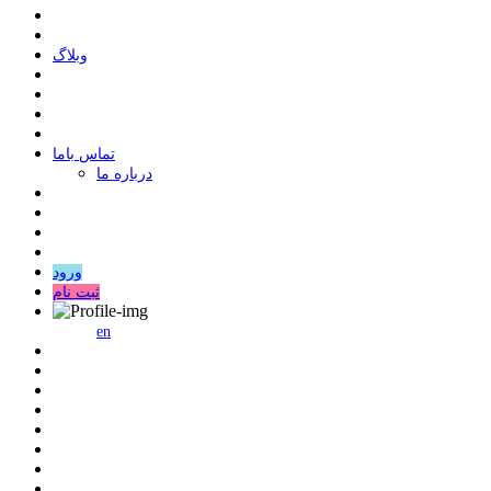
وبلاگ
ﺗﻤﺎﺱ ﺑﺎﻣﺎ
درباره ما
ورود
ثبت نام
en