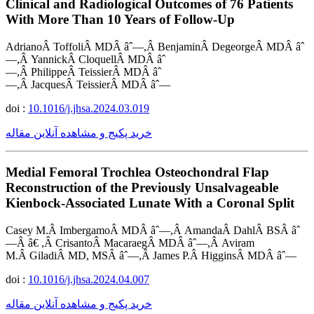
Clinical and Radiological Outcomes of 76 Patients
With More Than 10 Years of Follow-Up
AdrianoÂ ToffoliÂ MDÂ âˆ—,Â BenjaminÂ DegeorgeÂ MDÂ âˆ
—,Â YannickÂ CloquellÂ MDÂ âˆ
—,Â PhilippeÂ TeissierÂ MDÂ âˆ
—,Â JacquesÂ TeissierÂ MDÂ âˆ—
doi :
10.1016/j.jhsa.2024.03.019
خرید پکیج و مشاهده آنلاین مقاله
Medial Femoral Trochlea Osteochondral Flap
Reconstruction of the Previously Unsalvageable
Kienbock-Associated Lunate With a Coronal Split
Casey M.Â ImbergamoÂ MDÂ âˆ—,Â AmandaÂ DahlÂ BSÂ âˆ
—Â â€ ,Â CrisantoÂ MacaraegÂ MDÂ âˆ—,Â Aviram
M.Â GiladiÂ MD, MSÂ âˆ—,Â James P.Â HigginsÂ MDÂ âˆ—
doi :
10.1016/j.jhsa.2024.04.007
خرید پکیج و مشاهده آنلاین مقاله