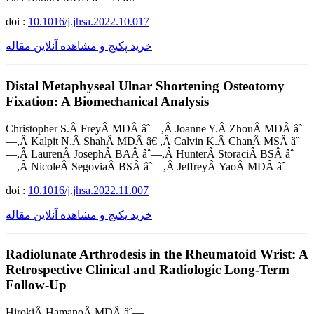
doi :
10.1016/j.jhsa.2022.10.017
خرید پکیج و مشاهده آنلاین مقاله
Distal Metaphyseal Ulnar Shortening Osteotomy
Fixation: A Biomechanical Analysis
Christopher S.Â FreyÂ MDÂ âˆ—,Â Joanne Y.Â ZhouÂ MDÂ âˆ
—,Â Kalpit N.Â ShahÂ MDÂ â€ ,Â Calvin K.Â ChanÂ MSÂ âˆ
—,Â LaurenÂ JosephÂ BAÂ âˆ—,Â HunterÂ StoraciÂ BSÂ âˆ
—,Â NicoleÂ SegoviaÂ BSÂ âˆ—,Â JeffreyÂ YaoÂ MDÂ âˆ—
doi :
10.1016/j.jhsa.2022.11.007
خرید پکیج و مشاهده آنلاین مقاله
Radiolunate Arthrodesis in the Rheumatoid Wrist: A
Retrospective Clinical and Radiologic Long-Term
Follow-Up
HirokiÂ HamanoÂ MDÂ âˆ—