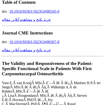
Table of Contents
doi :
10.1016/S0363-5023(24)00345-9
خرید پکیج و مشاهده آنلاین مقاله
Journal CME Instructions
doi :
10.1016/S0363-5023(24)00367-8
خرید پکیج و مشاهده آنلاین مقاله
The Validity and Responsiveness of the Patient-
Specific Functional Scale in Patients With First
Carpometacarpal Osteoarthritis
Yara E.Â van KooijÂ MScÂ âˆ—Â â€ Â â€¡,Â Marloes H.P.Â ter
StegeÂ MScÂ â€ Â â€¡Â Â§,Â Willemijn A.Â de
RidderÂ MScÂ âˆ—Â â€ Â â€
¡,Â LisaÂ HoogendamÂ MScÂ â€ Â â€¡Â Â§,Â Steven
E.R.Â HoviusÂ PhDÂ â€–,Â Joy
C.Â MacDermidÂ PhDÂ Â¶Â âˆ—âˆ—,Â Ruud