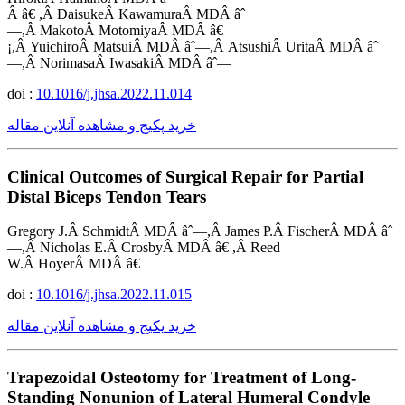
Â â€ ,Â DaisukeÂ KawamuraÂ MDÂ âˆ
—,Â MakotoÂ MotomiyaÂ MDÂ â€
¡,Â YuichiroÂ MatsuiÂ MDÂ âˆ—,Â AtsushiÂ UritaÂ MDÂ âˆ
—,Â NorimasaÂ IwasakiÂ MDÂ âˆ—
doi :
10.1016/j.jhsa.2022.11.014
خرید پکیج و مشاهده آنلاین مقاله
Clinical Outcomes of Surgical Repair for Partial
Distal Biceps Tendon Tears
Gregory J.Â SchmidtÂ MDÂ âˆ—,Â James P.Â FischerÂ MDÂ âˆ
—,Â Nicholas E.Â CrosbyÂ MDÂ â€ ,Â Reed
W.Â HoyerÂ MDÂ â€
doi :
10.1016/j.jhsa.2022.11.015
خرید پکیج و مشاهده آنلاین مقاله
Trapezoidal Osteotomy for Treatment of Long-
Standing Nonunion of Lateral Humeral Condyle