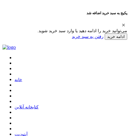
پکیج به سبد خرید اضافه شد
می‌توانید خرید را ادامه دهید یا وارد سبد خرید شوید.
رفتن به سبد خرید
ادامه خرید
ﺧﺎﻧﻪ
ﮐﺘﺎﺑﺨﺎﻧﻪ ﺁﻧﻼﯾﻦ
ﺁﭘﺘﻮﺩﯾﺖ