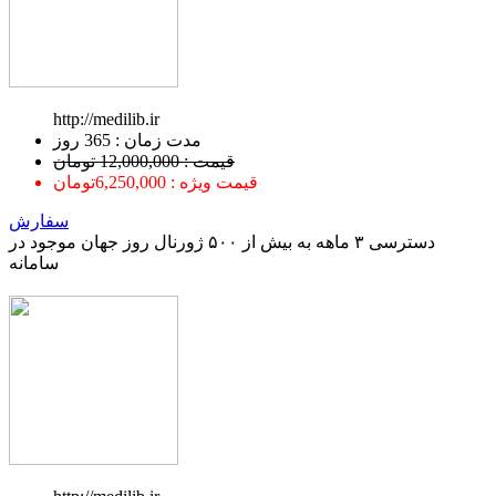
http://medilib.ir
ﻣﺪﺕ ﺯﻣﺎﻥ : 365 ﺭﻭﺯ
قیمت : 12,000,000 تومان
قیمت ویژه : 6,250,000تومان
سفارش
دسترسی ۳ ماهه به بیش از ۵۰۰ ژورنال روز جهان موجود در
سامانه