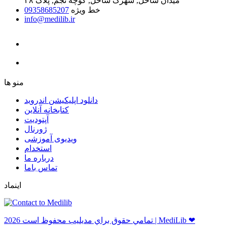
میدان ساحل, شهرک ساحل, کوچه نجم, پلاک ۴۸
خط ویژه
09358685207
info@medilib.ir
ﻣﻨﻮ ﻫﺎ
دانلود اپلیکیشن اندروید
ﮐﺘﺎﺑﺨﺎﻧﻪ ﺁﻧﻼﯾﻦ
ﺁﭘﺘﻮﺩﯾﺖ
ﮊﻭﺭﻧﺎﻝ
ویدیوی آموزشی
استخدام
درباره ما
ﺗﻤﺎﺱ ﺑﺎﻣﺎ
اینماد
ﺗﻤﺎﻣﻲ ﺣﻘﻮﻕ ﺑﺮاﻱ ﻣﺪﻳﻠﻴﺐ ﻣﺤﻔﻮﻅ اﺳﺖ 2026 | MediLib ❤