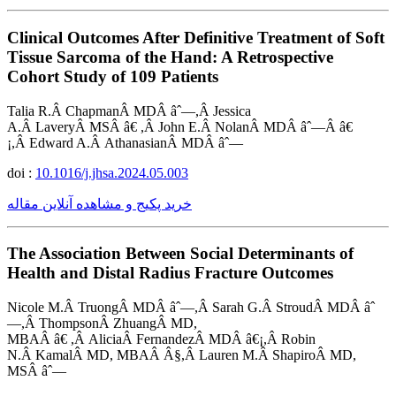
Clinical Outcomes After Definitive Treatment of Soft
Tissue Sarcoma of the Hand: A Retrospective
Cohort Study of 109 Patients
Talia R.Â ChapmanÂ MDÂ âˆ—,Â Jessica
A.Â LaveryÂ MSÂ â€ ,Â John E.Â NolanÂ MDÂ âˆ—Â â€
¡,Â Edward A.Â AthanasianÂ MDÂ âˆ—
doi :
10.1016/j.jhsa.2024.05.003
خرید پکیج و مشاهده آنلاین مقاله
The Association Between Social Determinants of
Health and Distal Radius Fracture Outcomes
Nicole M.Â TruongÂ MDÂ âˆ—,Â Sarah G.Â StroudÂ MDÂ âˆ
—,Â ThompsonÂ ZhuangÂ MD,
MBAÂ â€ ,Â AliciaÂ FernandezÂ MDÂ â€¡,Â Robin
N.Â KamalÂ MD, MBAÂ Â§,Â Lauren M.Â ShapiroÂ MD,
MSÂ âˆ—