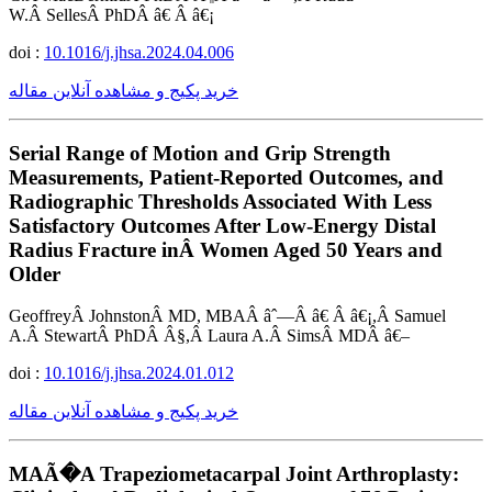
W.Â SellesÂ PhDÂ â€ Â â€¡
doi :
10.1016/j.jhsa.2024.04.006
خرید پکیج و مشاهده آنلاین مقاله
Serial Range of Motion and Grip Strength
Measurements, Patient-Reported Outcomes, and
Radiographic Thresholds Associated With Less
Satisfactory Outcomes After Low-Energy Distal
Radius Fracture inÂ Women Aged 50 Years and
Older
GeoffreyÂ JohnstonÂ MD, MBAÂ âˆ—Â â€ Â â€¡,Â Samuel
A.Â StewartÂ PhDÂ Â§,Â Laura A.Â SimsÂ MDÂ â€–
doi :
10.1016/j.jhsa.2024.01.012
خرید پکیج و مشاهده آنلاین مقاله
MAÃ�A Trapeziometacarpal Joint Arthroplasty: