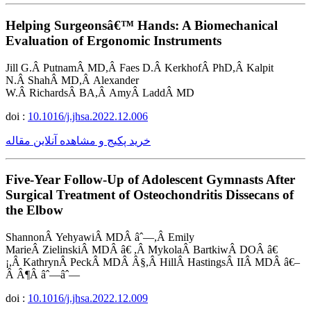
Helping Surgeonsâ€™ Hands: A Biomechanical
Evaluation of Ergonomic Instruments
Jill G.Â PutnamÂ MD,Â Faes D.Â KerkhofÂ PhD,Â Kalpit
N.Â ShahÂ MD,Â Alexander
W.Â RichardsÂ BA,Â AmyÂ LaddÂ MD
doi :
10.1016/j.jhsa.2022.12.006
خرید پکیج و مشاهده آنلاین مقاله
Five-Year Follow-Up of Adolescent Gymnasts After
Surgical Treatment of Osteochondritis Dissecans of
the Elbow
ShannonÂ YehyawiÂ MDÂ âˆ—,Â Emily
MarieÂ ZielinskiÂ MDÂ â€ ,Â MykolaÂ BartkiwÂ DOÂ â€
¡,Â KathrynÂ PeckÂ MDÂ Â§,Â HillÂ HastingsÂ IIÂ MDÂ â€–
Â Â¶Â âˆ—âˆ—
doi :
10.1016/j.jhsa.2022.12.009