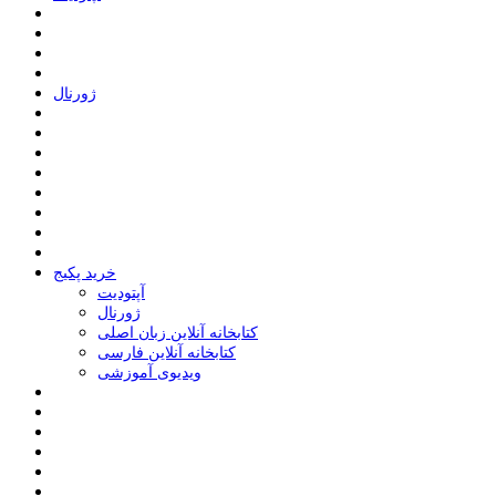
ﮊﻭﺭﻧﺎﻝ
خرید پکیج
ﺁﭘﺘﻮﺩﯾﺖ
ﮊﻭﺭﻧﺎﻝ
کتابخانه آنلاین زبان اصلی
کتابخانه آنلاین فارسی
ویدیوی آموزشی