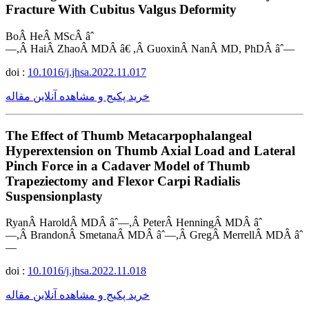
Fracture With Cubitus Valgus Deformity
BoÂ HeÂ MScÂ âˆ
—,Â HaiÂ ZhaoÂ MDÂ â€ ,Â GuoxinÂ NanÂ MD, PhDÂ âˆ—
doi :
10.1016/j.jhsa.2022.11.017
خرید پکیج و مشاهده آنلاین مقاله
The Effect of Thumb Metacarpophalangeal
Hyperextension on Thumb Axial Load and Lateral
Pinch Force in a Cadaver Model of Thumb
Trapeziectomy and Flexor Carpi Radialis
Suspensionplasty
RyanÂ HaroldÂ MDÂ âˆ—,Â PeterÂ HenningÂ MDÂ âˆ
—,Â BrandonÂ SmetanaÂ MDÂ âˆ—,Â GregÂ MerrellÂ MDÂ âˆ
—
doi :
10.1016/j.jhsa.2022.11.018
خرید پکیج و مشاهده آنلاین مقاله