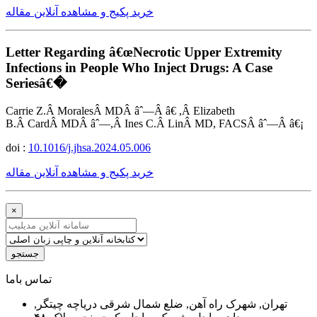
خرید پکیج و مشاهده آنلاین مقاله
Letter Regarding â€œNecrotic Upper Extremity
Infections in People Who Inject Drugs: A Case
Seriesâ€�
Carrie Z.Â MoralesÂ MDÂ âˆ—Â â€ ,Â Elizabeth
B.Â CardÂ MDÂ âˆ—,Â Ines C.Â LinÂ MD, FACSÂ âˆ—Â â€¡
doi :
10.1016/j.jhsa.2024.05.006
خرید پکیج و مشاهده آنلاین مقاله
×
جستجو
ﺗﻤﺎﺱ ﺑﺎﻣﺎ
تهران, شهرک راه آهن, ضلع شمال شرقی دریاچه چیتگر,