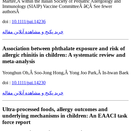
Martire,Â within the Italian Society of Pediatric Allergology and
Immunology (SIAIP) Vaccine CommitteeÂ â€¦Â See fewer
authorsÂ
doi :
10.1111/pai.14236
خرید پکیج و مشاهده آنلاین مقاله
Association between phthalate exposure and risk of
allergic rhinitis in children: A systematic review and
meta-analysis
Yeonghun Oh,Â Soo-Jong Hong,Â Yong Joo Park,Â In-hwan Baek
doi :
10.1111/pai.14230
خرید پکیج و مشاهده آنلاین مقاله
Ultra-processed foods, allergy outcomes and
underlying mechanisms in children: An EAACI task
force report