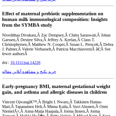
Effect of maternal prebiotic supplementation on
human milk immunological composition: Insights
from the SYMBA study
Nivedithaa Divakara,Â Zac Dempsey,Â Chitra Saraswati,Â Johan
Garssen,Â Desiree Silva,Â Jeffrey A. Keelan,Â Claus T.
Christophersen,Â Matthew N. Cooper,Â Susan L. Prescott,Â Debra
J. Palmer,Â Valerie Verhasselt,Â Patricia MacchiaverniÂ â€¦Â See
fewer authorsÂ
doi :
10.1111/pai.14226
خرید پکیج و مشاهده آنلاین مقاله
Early-pregnancy BMI, maternal gestational weight
gain, and asthma and allergic diseases in children
Vincent Ojwangâ€™,Â Bright I. Nwaru,Â Takkinen Hanna-
Mari,Â Tapanainen Heli,Â Minna Kaila,Â Suvi Ahonen,Â Onni
NiemelÃ¤,Â Anna-Maija Haapala,Â Jorma Ilonen,Â Jorma
Toppari,Â Heikki HyÃ¶ty,Â Riitta Veijola,Â Mikael Knip,Â Suvi