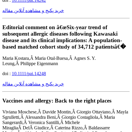
doi :
10.1111/pai.14242
خرید پکیج و مشاهده آنلاین مقاله
Editorial comment on â€œSix-year trend of
subsequent allergic diseases following Kawasaki
disease and its clinical implications: A population-
based matched cohort study of 34,712 patientsâ€�
Maria Kostara,Â Maria Otal-Buesa,Â Agnes S. Y.
Leung,Â Philippe Eigenmann
doi :
10.1111/pai.14248
خرید پکیج و مشاهده آنلاین مقاله
Vaccines and allergy: Back to the right places
Viviana Moschese,Â Davide Montin,Â Giorgio Ottaviano,Â Mayla
Sgrulletti,Â Alessandra Beni,Â Giorgio Costagliola,Â Maria
Sangerardi,Â Veronica Santilli,Â Michele
MiragliaÂ DelÂ Giudice,Â Caterina Rizzo,Â Baldassarre