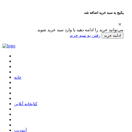
پکیج به سبد خرید اضافه شد
می‌توانید خرید را ادامه دهید یا وارد سبد خرید شوید.
رفتن به سبد خرید
ادامه خرید
ﺧﺎﻧﻪ
ﮐﺘﺎﺑﺨﺎﻧﻪ ﺁﻧﻼﯾﻦ
ﺁﭘﺘﻮﺩﯾﺖ