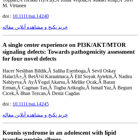
M. Virtanen
doi :
10.1111/pai.14240
خرید پکیج و مشاهده آنلاین مقاله
A single center experience on PI3K/AKT/MTOR
signaling defects: Towards pathogenicity assessment
for four novel defects
Hacer Neslihan Bildik,Â Saliha Esenboga,Â Sevil Oskay
HalaclÄ±,Â BetÃ¼l Karaatmaca,Â Elif Soyak Aytekin,Â Nadira
Nabiyeva,Â AyÅŸegul Akarsu,Â Melike Ocak,Â Baran
Erman,Â Cagman Tan,Â Tugba Arikoglu,Â Ismail Yaz,Â Begum
Cicek,Â Ilhan Tezcan,Â Deniz Cagdas
doi :
10.1111/pai.14245
خرید پکیج و مشاهده آنلاین مقاله
Kounis syndrome in an adolescent with lipid
transfer protein allergy