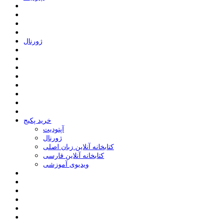
ﮊﻭﺭﻧﺎﻝ
خرید پکیج
ﺁﭘﺘﻮﺩﯾﺖ
ﮊﻭﺭﻧﺎﻝ
کتابخانه آنلاین زبان اصلی
کتابخانه آنلاین فارسی
ویدیوی آموزشی