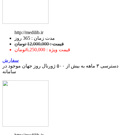
http://medilib.ir
ﻣﺪﺕ ﺯﻣﺎﻥ : 365 ﺭﻭﺯ
قیمت : 12,000,000 تومان
قیمت ویژه : 6,250,000تومان
سفارش
دسترسی ۳ ماهه به بیش از ۵۰۰ ژورنال روز جهان موجود در
سامانه