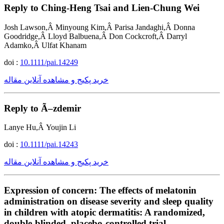
Reply to Ching-Heng Tsai and Lien-Chung Wei
Josh Lawson,Â Minyoung Kim,Â Parisa Jandaghi,Â Donna
Goodridge,Â Lloyd Balbuena,Â Don Cockcroft,Â Darryl
Adamko,Â Ulfat Khanam
doi :
10.1111/pai.14249
خرید پکیج و مشاهده آنلاین مقاله
Reply to Ã–zdemir
Lanye Hu,Â Youjin Li
doi :
10.1111/pai.14243
خرید پکیج و مشاهده آنلاین مقاله
Expression of concern: The effects of melatonin
administration on disease severity and sleep quality
in children with atopic dermatitis: A randomized,
double-blinded, placebo-controlled trial