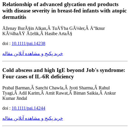
Relationship of advanced glycation end products
with disease severity in breast-fed infants with atopic
dermatitis
Åženay BurÃ§in Alkan,Â TuÄŸba GÃ¼ler,Â Ä°lknur
KÃ¼lhaÅŸ Ã‡elik,Â Hasibe ArtaÃ§
doi :
10.1111/pai.14238
خرید پکیج و مشاهده آنلاین مقاله
Cold abscess and high IgE beyond Job's syndrome:
Four cases of IL-6R deficiency
Prabal Barman,Â Sanchi Chawla,Â Jyoti Sharma,Â Rahul
Tyagi,Â Adil Karim,Â Amit Rawat,Â Biman Saikia,Â Ankur
Kumar Jindal
doi :
10.1111/pai.14244
خرید پکیج و مشاهده آنلاین مقاله