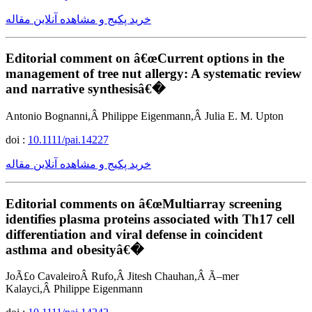
خرید پکیج و مشاهده آنلاین مقاله
Editorial comment on â€œCurrent options in the
management of tree nut allergy: A systematic review
and narrative synthesisâ€�
Antonio Bognanni,Â Philippe Eigenmann,Â Julia E. M. Upton
doi :
10.1111/pai.14227
خرید پکیج و مشاهده آنلاین مقاله
Editorial comments on â€œMultiarray screening
identifies plasma proteins associated with Th17 cell
differentiation and viral defense in coincident
asthma and obesityâ€�
JoÃ£o CavaleiroÂ Rufo,Â Jitesh Chauhan,Â Ã–mer
Kalayci,Â Philippe Eigenmann