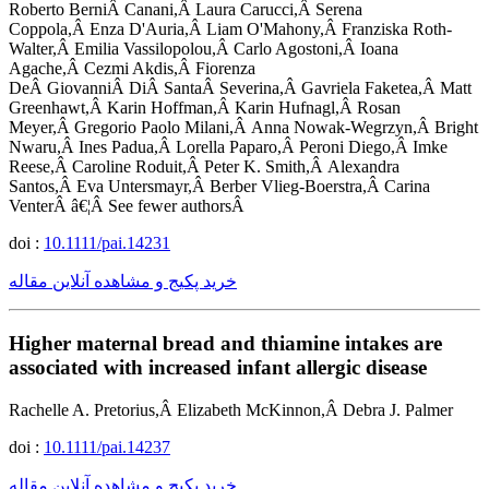
Roberto BerniÂ Canani,Â Laura Carucci,Â Serena
Coppola,Â Enza D'Auria,Â Liam O'Mahony,Â Franziska Roth-
Walter,Â Emilia Vassilopolou,Â Carlo Agostoni,Â Ioana
Agache,Â Cezmi Akdis,Â Fiorenza
DeÂ GiovanniÂ DiÂ SantaÂ Severina,Â Gavriela Faketea,Â Matt
Greenhawt,Â Karin Hoffman,Â Karin Hufnagl,Â Rosan
Meyer,Â Gregorio Paolo Milani,Â Anna Nowak-Wegrzyn,Â Bright
Nwaru,Â Ines Padua,Â Lorella Paparo,Â Peroni Diego,Â Imke
Reese,Â Caroline Roduit,Â Peter K. Smith,Â Alexandra
Santos,Â Eva Untersmayr,Â Berber Vlieg-Boerstra,Â Carina
VenterÂ â€¦Â See fewer authorsÂ
doi :
10.1111/pai.14231
خرید پکیج و مشاهده آنلاین مقاله
Higher maternal bread and thiamine intakes are
associated with increased infant allergic disease
Rachelle A. Pretorius,Â Elizabeth McKinnon,Â Debra J. Palmer
doi :
10.1111/pai.14237
خرید پکیج و مشاهده آنلاین مقاله