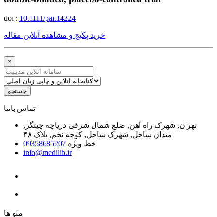
doi :
10.1111/pai.14224
خرید پکیج و مشاهده آنلاین مقاله
×
جستجو
ﺗﻤﺎﺱ ﺑﺎﻣﺎ
تهران, شهرک راه آهن, ضلع شمال شرقی دریاچه چیتگر,
میدان ساحل, شهرک ساحل, کوچه نجم, پلاک ۴۸
خط ویژه
09358685207
info@medilib.ir
ﻣﻨﻮ ﻫﺎ