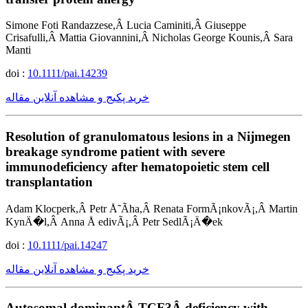
Simone Foti Randazzese,Â Lucia Caminiti,Â Giuseppe
Crisafulli,Â Mattia Giovannini,Â Nicholas George Kounis,Â Sara
Manti
doi :
10.1111/pai.14239
خرید پکیج و مشاهده آنلاین مقاله
Resolution of granulomatous lesions in a Nijmegen
breakage syndrome patient with severe
immunodeficiency after hematopoietic stem cell
transplantation
Adam Klocperk,Â Petr Å˜Ã­ha,Â Renata FormÃ¡nkovÃ¡,Â Martin
KynÄ�l,Â Anna Å edivÃ¡,Â Petr SedlÃ¡Ä�ek
doi :
10.1111/pai.14247
خرید پکیج و مشاهده آنلاین مقاله
Autosomal dominantÂ TCF3Â deficiency with