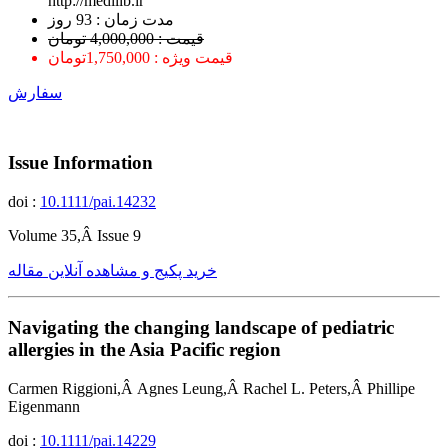
http://medilib.ir
ﻣﺪﺕ ﺯﻣﺎﻥ : 93 ﺭﻭﺯ
قیمت : 4,000,000 تومان
قیمت ویژه : 1,750,000تومان
سفارش
Issue Information
doi :
10.1111/pai.14232
Volume 35,Â Issue 9
خرید پکیج و مشاهده آنلاین مقاله
Navigating the changing landscape of pediatric
allergies in the Asia Pacific region
Carmen Riggioni,Â Agnes Leung,Â Rachel L. Peters,Â Phillipe
Eigenmann
doi :
10.1111/pai.14229