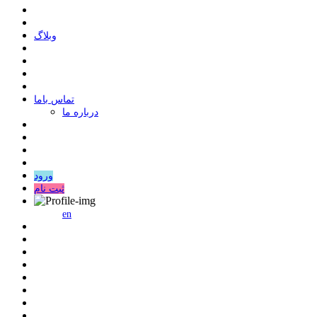
وبلاگ
ﺗﻤﺎﺱ ﺑﺎﻣﺎ
درباره ما
ورود
ثبت نام
en