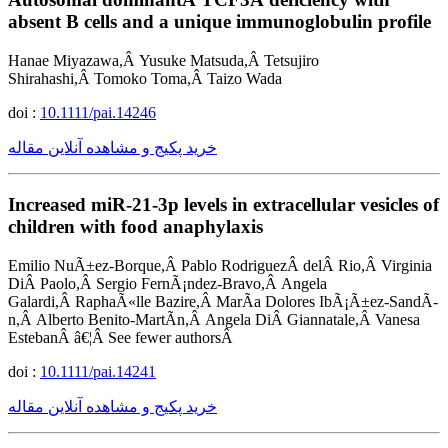
absent B cells and a unique immunoglobulin profile
Hanae Miyazawa,Â Yusuke Matsuda,Â Tetsujiro
Shirahashi,Â Tomoko Toma,Â Taizo Wada
doi :
10.1111/pai.14246
خرید پکیج و مشاهده آنلاین مقاله
Increased miR-21-3p levels in extracellular vesicles of
children with food anaphylaxis
Emilio NuÃ±ez-Borque,Â Pablo RodriguezÂ delÂ Rio,Â Virginia
DiÂ Paolo,Â Sergio FernÃ¡ndez-Bravo,Â Angela
Galardi,Â RaphaÃ«lle Bazire,Â MarÃ­a Dolores IbÃ¡Ã±ez-SandÃ­
n,Â Alberto Benito-MartÃ­n,Â Angela DiÂ Giannatale,Â Vanesa
EstebanÂ â€¦Â See fewer authorsÂ
doi :
10.1111/pai.14241
خرید پکیج و مشاهده آنلاین مقاله