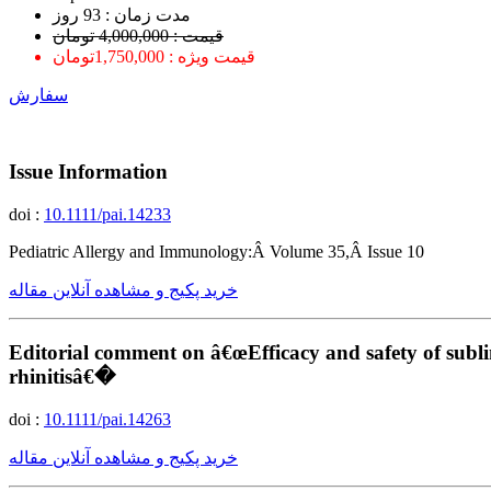
ﻣﺪﺕ ﺯﻣﺎﻥ : 93 ﺭﻭﺯ
قیمت : 4,000,000 تومان
قیمت ویژه : 1,750,000تومان
سفارش
Issue Information
doi :
10.1111/pai.14233
Pediatric Allergy and Immunology:Â Volume 35,Â Issue 10
خرید پکیج و مشاهده آنلاین مقاله
Editorial comment on â€œEfficacy and safety of subli
rhinitisâ€�
doi :
10.1111/pai.14263
خرید پکیج و مشاهده آنلاین مقاله