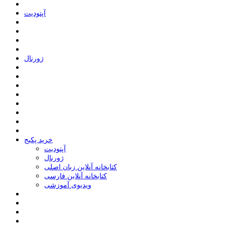
ﺁﭘﺘﻮﺩﯾﺖ
ﮊﻭﺭﻧﺎﻝ
خرید پکیج
ﺁﭘﺘﻮﺩﯾﺖ
ﮊﻭﺭﻧﺎﻝ
کتابخانه آنلاین زبان اصلی
کتابخانه آنلاین فارسی
ویدیوی آموزشی