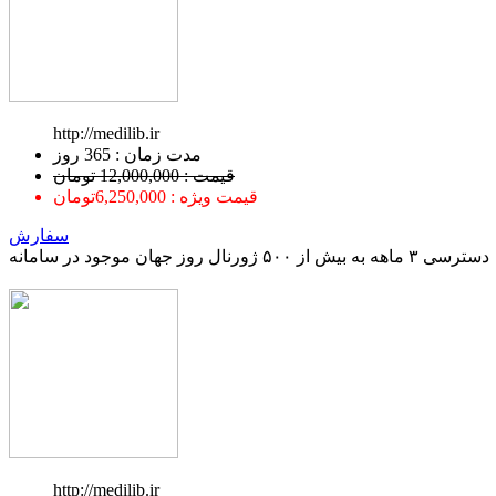
http://medilib.ir
ﻣﺪﺕ ﺯﻣﺎﻥ : 365 ﺭﻭﺯ
قیمت : 12,000,000 تومان
قیمت ویژه : 6,250,000تومان
سفارش
دسترسی ۳ ماهه به بیش از ۵۰۰ ژورنال روز جهان موجود در سامانه
http://medilib.ir