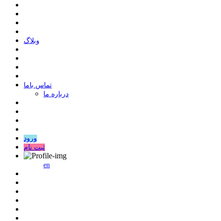
وبلاگ
ﺗﻤﺎﺱ ﺑﺎﻣﺎ
درباره ما
ورود
ثبت نام
en