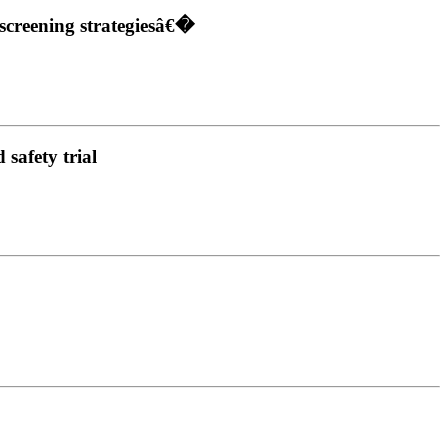
 screening strategiesâ€�
safety trial