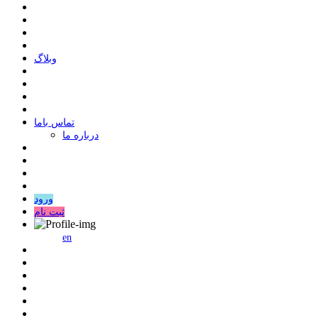
وبلاگ
ﺗﻤﺎﺱ ﺑﺎﻣﺎ
درباره ما
ورود
ثبت نام
en