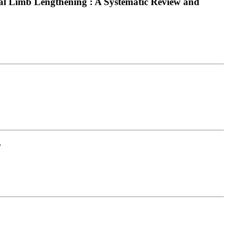
ral Limb Lengthening : A Systematic Review and
w