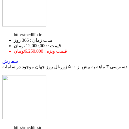
http://medilib.ir
ﻣﺪﺕ ﺯﻣﺎﻥ : 365 ﺭﻭﺯ
قیمت : 12,000,000 تومان
قیمت ویژه : 6,250,000تومان
سفارش
دسترسی ۳ ماهه به بیش از ۵۰۰ ژورنال روز جهان موجود در سامانه
http://medilib.ir