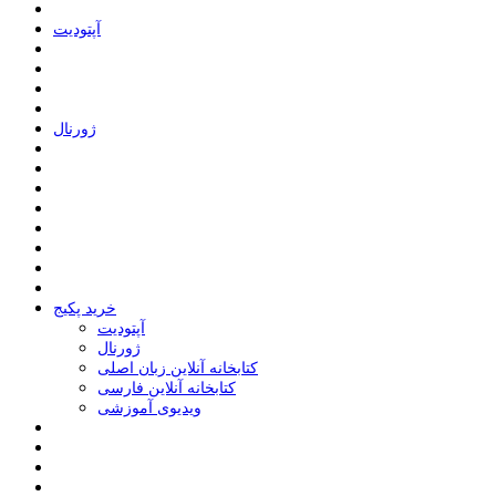
ﺁﭘﺘﻮﺩﯾﺖ
ﮊﻭﺭﻧﺎﻝ
خرید پکیج
ﺁﭘﺘﻮﺩﯾﺖ
ﮊﻭﺭﻧﺎﻝ
کتابخانه آنلاین زبان اصلی
کتابخانه آنلاین فارسی
ویدیوی آموزشی