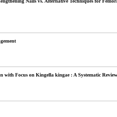
engthening Nails vs. Alternative Techniques for Femo
agement
on with Focus on Kingella kingae : A Systematic Revie