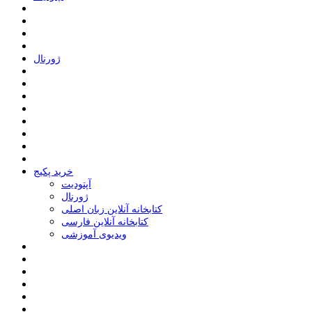
ﮊﻭﺭﻧﺎﻝ
خرید پکیج
ﺁﭘﺘﻮﺩﯾﺖ
ﮊﻭﺭﻧﺎﻝ
کتابخانه آنلاین زبان اصلی
کتابخانه آنلاین فارسی
ویدیوی آموزشی