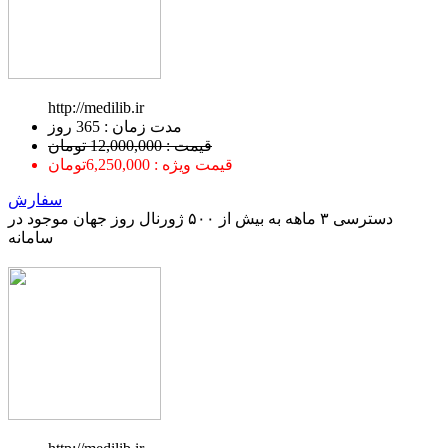
http://medilib.ir
ﻣﺪﺕ ﺯﻣﺎﻥ : 365 ﺭﻭﺯ
قیمت : 12,000,000 تومان
قیمت ویژه : 6,250,000تومان
سفارش
دسترسی ۳ ماهه به بیش از ۵۰۰ ژورنال روز جهان موجود در
سامانه