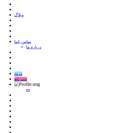
وبلاگ
ﺗﻤﺎﺱ ﺑﺎﻣﺎ
درباره ما
ورود
ثبت نام
en