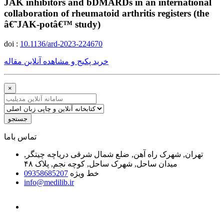
JAK inhibitors and bDMARDs in an international
collaboration of rheumatoid arthritis registers (the
â€˜JAK-potâ€™ study)
doi :
10.1136/ard-2023-224670
خرید پکیج و مشاهده آنلاین مقاله
×
جستجو
ﺗﻤﺎﺱ ﺑﺎﻣﺎ
تهران, شهرک راه آهن, ضلع شمال شرقی دریاچه چیتگر,
میدان ساحل, شهرک ساحل, کوچه نجم, پلاک ۴۸
خط ویژه
09358685207
info@medilib.ir