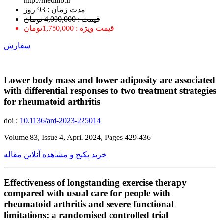
http://medilib.ir
ﻣﺪﺕ ﺯﻣﺎﻥ : 93 ﺭﻭﺯ
قیمت : 4,000,000 تومان
قیمت ویژه : 1,750,000تومان
سفارش
Lower body mass and lower adiposity are associated
with differential responses to two treatment strategies
for rheumatoid arthritis
doi :
10.1136/ard-2023-225014
Volume 83, Issue 4, April 2024, Pages 429-436
خرید پکیج و مشاهده آنلاین مقاله
Effectiveness of longstanding exercise therapy
compared with usual care for people with
rheumatoid arthritis and severe functional
limitations: a randomised controlled trial