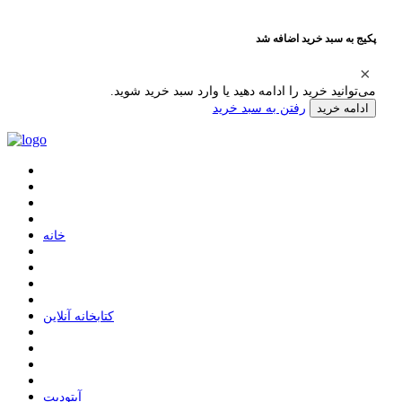
پکیج به سبد خرید اضافه شد
می‌توانید خرید را ادامه دهید یا وارد سبد خرید شوید.
رفتن به سبد خرید
ادامه خرید
ﺧﺎﻧﻪ
ﮐﺘﺎﺑﺨﺎﻧﻪ ﺁﻧﻼﯾﻦ
ﺁﭘﺘﻮﺩﯾﺖ