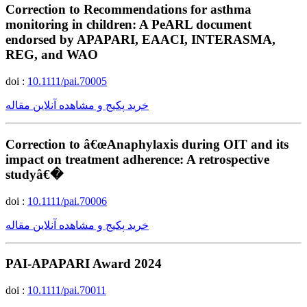
Correction to Recommendations for asthma
monitoring in children: A PeARL document
endorsed by APAPARI, EAACI, INTERASMA,
REG, and WAO
doi :
10.1111/pai.70005
خرید پکیج و مشاهده آنلاین مقاله
Correction to â€œAnaphylaxis during OIT and its
impact on treatment adherence: A retrospective
studyâ€�
doi :
10.1111/pai.70006
خرید پکیج و مشاهده آنلاین مقاله
PAI-APAPARI Award 2024
doi :
10.1111/pai.70011