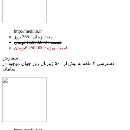
http://medilib.ir
ﻣﺪﺕ ﺯﻣﺎﻥ : 365 ﺭﻭﺯ
قیمت : 12,000,000 تومان
قیمت ویژه : 6,250,000تومان
سفارش
دسترسی ۳ ماهه به بیش از ۵۰۰ ژورنال روز جهان موجود در
سامانه