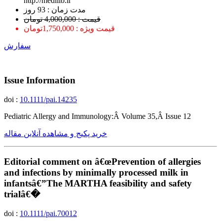
http://medilib.ir
ﻣﺪﺕ ﺯﻣﺎﻥ : 93 ﺭﻭﺯ
قیمت : 4,000,000 تومان
قیمت ویژه : 1,750,000تومان
سفارش
Issue Information
doi :
10.1111/pai.14235
Pediatric Allergy and Immunology:Â Volume 35,Â Issue 12
خرید پکیج و مشاهده آنلاین مقاله
Editorial comment on â€œPrevention of allergies
and infections by minimally processed milk in
infantsâ€”The MARTHA feasibility and safety
trialâ€�
doi :
10.1111/pai.70012