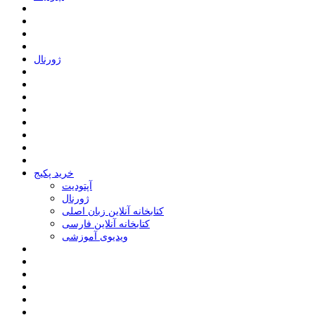
ﮊﻭﺭﻧﺎﻝ
خرید پکیج
ﺁﭘﺘﻮﺩﯾﺖ
ﮊﻭﺭﻧﺎﻝ
کتابخانه آنلاین زبان اصلی
کتابخانه آنلاین فارسی
ویدیوی آموزشی