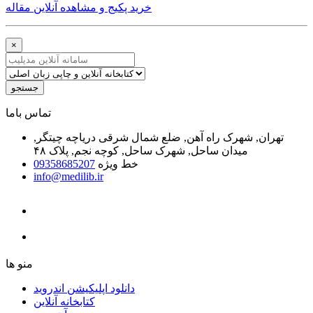
خرید پکیج و مشاهده آنلاین مقاله
×
جستجو
ﺗﻤﺎﺱ ﺑﺎﻣﺎ
تهران, شهرک راه آهن, ضلع شمال شرقی دریاچه چیتگر,
میدان ساحل, شهرک ساحل, کوچه نجم, پلاک ۴۸
خط ویژه
09358685207
info@medilib.ir
ﻣﻨﻮ ﻫﺎ
دانلود اپلیکیشن اندروید
ﮐﺘﺎﺑﺨﺎﻧﻪ ﺁﻧﻼﯾﻦ