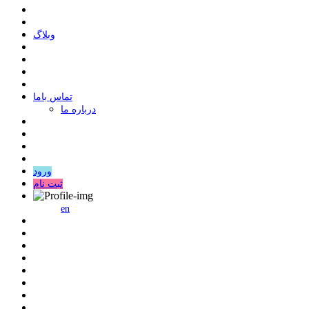
وبلاگ
ﺗﻤﺎﺱ ﺑﺎﻣﺎ
درباره ما
ورود
ثبت نام
en