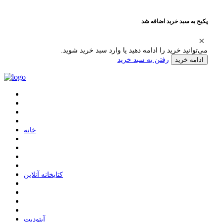
پکیج به سبد خرید اضافه شد
می‌توانید خرید را ادامه دهید یا وارد سبد خرید شوید.
رفتن به سبد خرید
ادامه خرید
ﺧﺎﻧﻪ
ﮐﺘﺎﺑﺨﺎﻧﻪ ﺁﻧﻼﯾﻦ
ﺁﭘﺘﻮﺩﯾﺖ