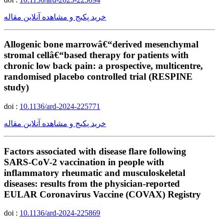
خرید پکیج و مشاهده آنلاین مقاله
Allogenic bone marrowâ€“derived mesenchymal
stromal cellâ€“based therapy for patients with
chronic low back pain: a prospective, multicentre,
randomised placebo controlled trial (RESPINE
study)
doi :
10.1136/ard-2024-225771
خرید پکیج و مشاهده آنلاین مقاله
Factors associated with disease flare following
SARS-CoV-2 vaccination in people with
inflammatory rheumatic and musculoskeletal
diseases: results from the physician-reported
EULAR Coronavirus Vaccine (COVAX) Registry
doi :
10.1136/ard-2024-225869