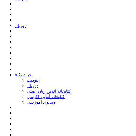
ﮊﻭﺭﻧﺎﻝ
خرید پکیج
ﺁﭘﺘﻮﺩﯾﺖ
ﮊﻭﺭﻧﺎﻝ
کتابخانه آنلاین زبان اصلی
کتابخانه آنلاین فارسی
ویدیوی آموزشی