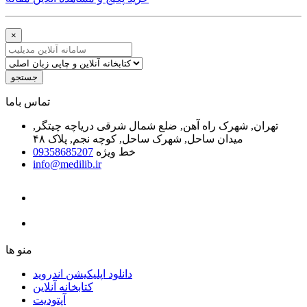
×
جستجو
ﺗﻤﺎﺱ ﺑﺎﻣﺎ
تهران, شهرک راه آهن, ضلع شمال شرقی دریاچه چیتگر,
میدان ساحل, شهرک ساحل, کوچه نجم, پلاک ۴۸
خط ویژه
09358685207
info@medilib.ir
ﻣﻨﻮ ﻫﺎ
دانلود اپلیکیشن اندروید
ﮐﺘﺎﺑﺨﺎﻧﻪ ﺁﻧﻼﯾﻦ
ﺁﭘﺘﻮﺩﯾﺖ