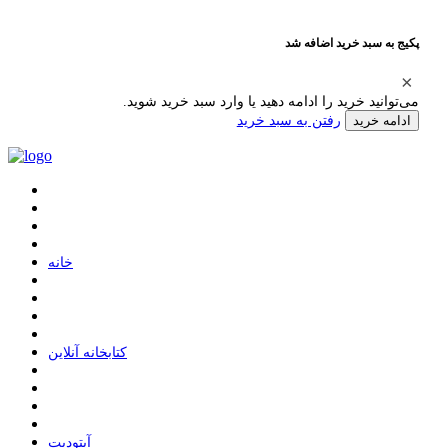
پکیج به سبد خرید اضافه شد
می‌توانید خرید را ادامه دهید یا وارد سبد خرید شوید.
رفتن به سبد خرید
ادامه خرید
ﺧﺎﻧﻪ
ﮐﺘﺎﺑﺨﺎﻧﻪ ﺁﻧﻼﯾﻦ
ﺁﭘﺘﻮﺩﯾﺖ