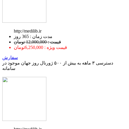
http://medilib.ir
ﻣﺪﺕ ﺯﻣﺎﻥ : 365 ﺭﻭﺯ
قیمت : 12,000,000 تومان
قیمت ویژه : 6,250,000تومان
سفارش
دسترسی ۳ ماهه به بیش از ۵۰۰ ژورنال روز جهان موجود در
سامانه