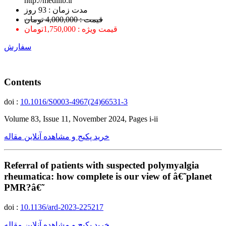
http://medilib.ir
ﻣﺪﺕ ﺯﻣﺎﻥ : 93 ﺭﻭﺯ
قیمت : 4,000,000 تومان
قیمت ویژه : 1,750,000تومان
سفارش
Contents
doi :
10.1016/S0003-4967(24)66531-3
Volume 83, Issue 11, November 2024, Pages i-ii
خرید پکیج و مشاهده آنلاین مقاله
Referral of patients with suspected polymyalgia
rheumatica: how complete is our view of â€˜planet
PMR?â€˜
doi :
10.1136/ard-2023-225217
خرید پکیج و مشاهده آنلاین مقاله