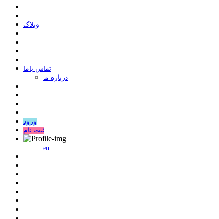
وبلاگ
ﺗﻤﺎﺱ ﺑﺎﻣﺎ
درباره ما
ورود
ثبت نام
en