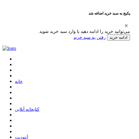
پکیج به سبد خرید اضافه شد
می‌توانید خرید را ادامه دهید یا وارد سبد خرید شوید.
رفتن به سبد خرید
ادامه خرید
ﺧﺎﻧﻪ
ﮐﺘﺎﺑﺨﺎﻧﻪ ﺁﻧﻼﯾﻦ
ﺁﭘﺘﻮﺩﯾﺖ