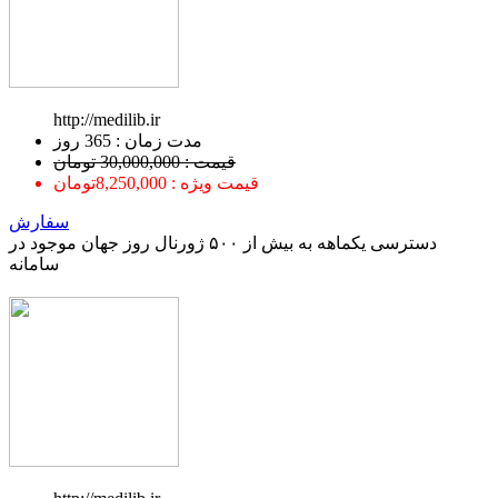
http://medilib.ir
ﻣﺪﺕ ﺯﻣﺎﻥ : 365 ﺭﻭﺯ
قیمت : 30,000,000 تومان
قیمت ویژه : 8,250,000تومان
سفارش
دسترسی یکماهه به بیش از ۵۰۰ ژورنال روز جهان موجود در
سامانه