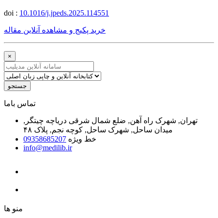
doi :
10.1016/j.jpeds.2025.114551
خرید پکیج و مشاهده آنلاین مقاله
×
جستجو
ﺗﻤﺎﺱ ﺑﺎﻣﺎ
تهران, شهرک راه آهن, ضلع شمال شرقی دریاچه چیتگر,
میدان ساحل, شهرک ساحل, کوچه نجم, پلاک ۴۸
خط ویژه
09358685207
info@medilib.ir
ﻣﻨﻮ ﻫﺎ