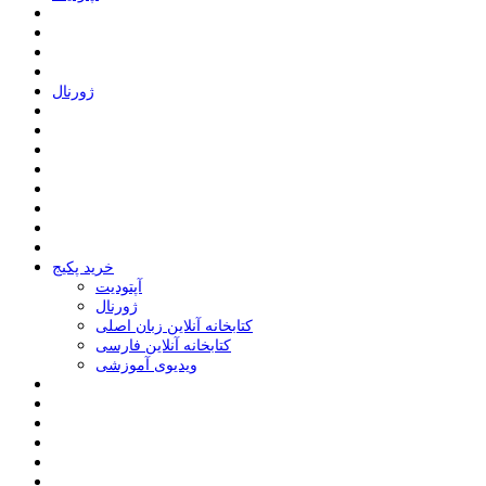
ﮊﻭﺭﻧﺎﻝ
خرید پکیج
ﺁﭘﺘﻮﺩﯾﺖ
ﮊﻭﺭﻧﺎﻝ
کتابخانه آنلاین زبان اصلی
کتابخانه آنلاین فارسی
ویدیوی آموزشی