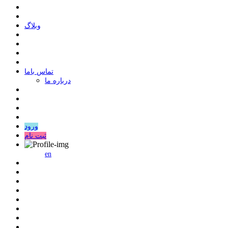
وبلاگ
ﺗﻤﺎﺱ ﺑﺎﻣﺎ
درباره ما
ورود
ثبت نام
en