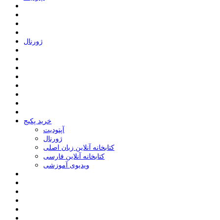
ﮊﻭﺭﻧﺎﻝ
خرید پکیج
ﺁﭘﺘﻮﺩﯾﺖ
ﮊﻭﺭﻧﺎﻝ
کتابخانه آنلاین زبان اصلی
کتابخانه آنلاین فارسی
ویدیوی آموزشی