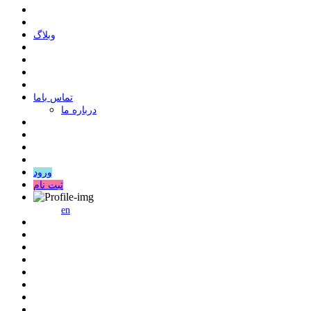
وبلاگ
ﺗﻤﺎﺱ ﺑﺎﻣﺎ
درباره ما
ورود
ثبت نام
en