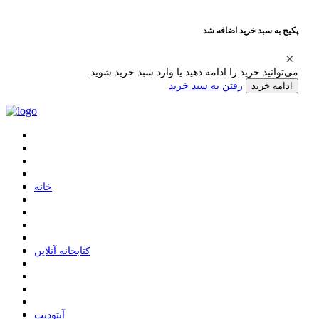
پکیج به سبد خرید اضافه شد
می‌توانید خرید را ادامه دهید یا وارد سبد خرید شوید.
رفتن به سبد خرید
ادامه خرید
ﺧﺎﻧﻪ
ﮐﺘﺎﺑﺨﺎﻧﻪ ﺁﻧﻼﯾﻦ
ﺁﭘﺘﻮﺩﯾﺖ