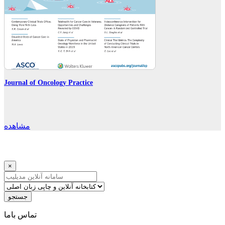
Journal of Oncology Practice
مشاهده
×
جستجو
ﺗﻤﺎﺱ ﺑﺎﻣﺎ