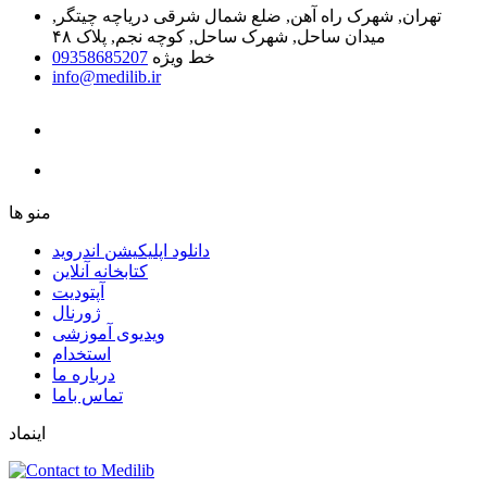
تهران, شهرک راه آهن, ضلع شمال شرقی دریاچه چیتگر,
میدان ساحل, شهرک ساحل, کوچه نجم, پلاک ۴۸
خط ویژه
09358685207
info@medilib.ir
ﻣﻨﻮ ﻫﺎ
دانلود اپلیکیشن اندروید
ﮐﺘﺎﺑﺨﺎﻧﻪ ﺁﻧﻼﯾﻦ
ﺁﭘﺘﻮﺩﯾﺖ
ﮊﻭﺭﻧﺎﻝ
ویدیوی آموزشی
استخدام
درباره ما
ﺗﻤﺎﺱ ﺑﺎﻣﺎ
اینماد