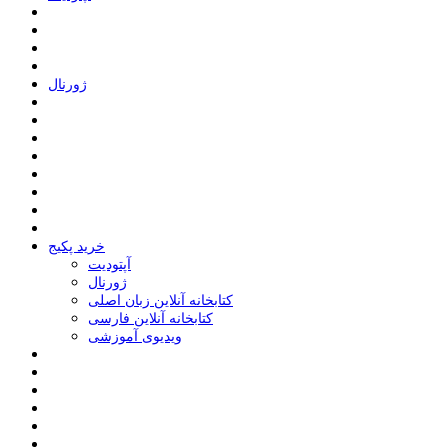
ﮊﻭﺭﻧﺎﻝ
خرید پکیج
ﺁﭘﺘﻮﺩﯾﺖ
ﮊﻭﺭﻧﺎﻝ
کتابخانه آنلاین زبان اصلی
کتابخانه آنلاین فارسی
ویدیوی آموزشی