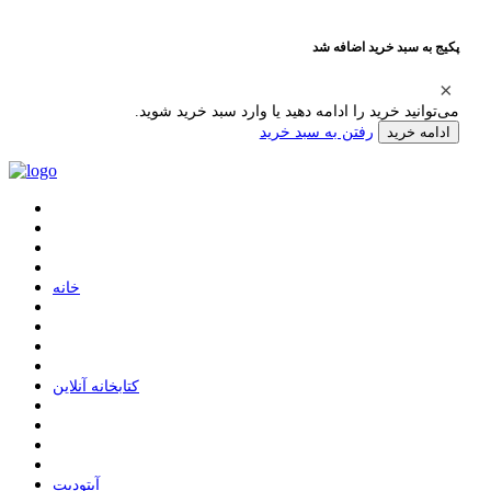
پکیج به سبد خرید اضافه شد
می‌توانید خرید را ادامه دهید یا وارد سبد خرید شوید.
رفتن به سبد خرید
ادامه خرید
ﺧﺎﻧﻪ
ﮐﺘﺎﺑﺨﺎﻧﻪ ﺁﻧﻼﯾﻦ
ﺁﭘﺘﻮﺩﯾﺖ