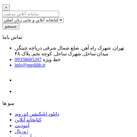
×
جستجو
ﺗﻤﺎﺱ ﺑﺎﻣﺎ
تهران, شهرک راه آهن, ضلع شمال شرقی دریاچه چیتگر,
میدان ساحل, شهرک ساحل, کوچه نجم, پلاک ۴۸
خط ویژه
09358685207
info@medilib.ir
ﻣﻨﻮ ﻫﺎ
دانلود اپلیکیشن اندروید
ﮐﺘﺎﺑﺨﺎﻧﻪ ﺁﻧﻼﯾﻦ
ﺁﭘﺘﻮﺩﯾﺖ
ﮊﻭﺭﻧﺎﻝ