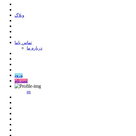
وبلاگ
ﺗﻤﺎﺱ ﺑﺎﻣﺎ
درباره ما
ورود
ثبت نام
en