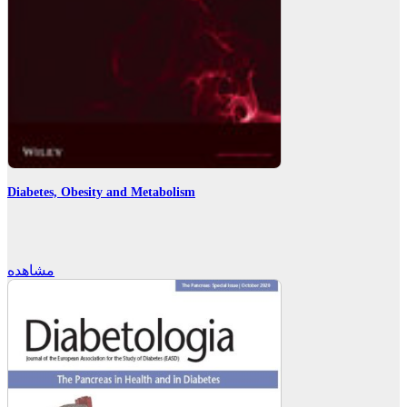
Diabetes, Obesity and Metabolism
مشاهده