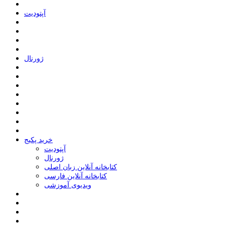
ﺁﭘﺘﻮﺩﯾﺖ
ﮊﻭﺭﻧﺎﻝ
خرید پکیج
ﺁﭘﺘﻮﺩﯾﺖ
ﮊﻭﺭﻧﺎﻝ
کتابخانه آنلاین زبان اصلی
کتابخانه آنلاین فارسی
ویدیوی آموزشی