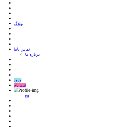
وبلاگ
ﺗﻤﺎﺱ ﺑﺎﻣﺎ
درباره ما
ورود
ثبت نام
en