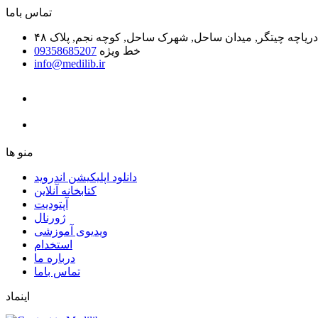
ﺗﻤﺎﺱ ﺑﺎﻣﺎ
یاچه چیتگر, میدان ساحل, شهرک ساحل, کوچه نجم, پلاک ۴۸
خط ویژه
09358685207
info@medilib.ir
ﻣﻨﻮ ﻫﺎ
دانلود اپلیکیشن اندروید
ﮐﺘﺎﺑﺨﺎﻧﻪ ﺁﻧﻼﯾﻦ
ﺁﭘﺘﻮﺩﯾﺖ
ﮊﻭﺭﻧﺎﻝ
ویدیوی آموزشی
استخدام
درباره ما
ﺗﻤﺎﺱ ﺑﺎﻣﺎ
اینماد