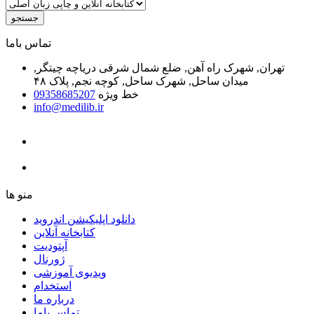
جستجو
ﺗﻤﺎﺱ ﺑﺎﻣﺎ
تهران, شهرک راه آهن, ضلع شمال شرقی دریاچه چیتگر,
میدان ساحل, شهرک ساحل, کوچه نجم, پلاک ۴۸
خط ویژه
09358685207
info@medilib.ir
ﻣﻨﻮ ﻫﺎ
دانلود اپلیکیشن اندروید
ﮐﺘﺎﺑﺨﺎﻧﻪ ﺁﻧﻼﯾﻦ
ﺁﭘﺘﻮﺩﯾﺖ
ﮊﻭﺭﻧﺎﻝ
ویدیوی آموزشی
استخدام
درباره ما
ﺗﻤﺎﺱ ﺑﺎﻣﺎ