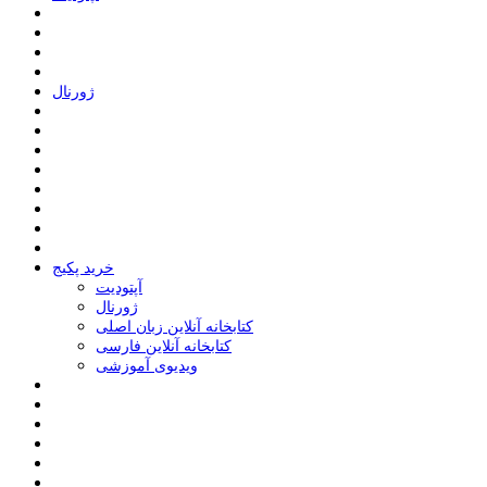
ﮊﻭﺭﻧﺎﻝ
خرید پکیج
ﺁﭘﺘﻮﺩﯾﺖ
ﮊﻭﺭﻧﺎﻝ
کتابخانه آنلاین زبان اصلی
کتابخانه آنلاین فارسی
ویدیوی آموزشی