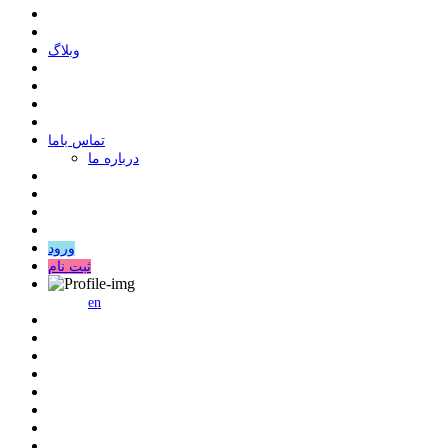
وبلاگ
ﺗﻤﺎﺱ ﺑﺎﻣﺎ
درباره ما
ورود
ثبت نام
en