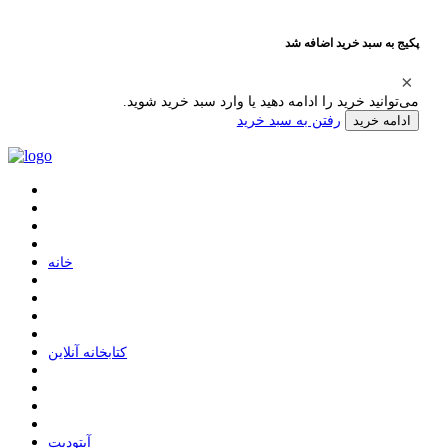
پکیج به سبد خرید اضافه شد
می‌توانید خرید را ادامه دهید یا وارد سبد خرید شوید.
رفتن به سبد خرید
ادامه خرید
ﺧﺎﻧﻪ
ﮐﺘﺎﺑﺨﺎﻧﻪ ﺁﻧﻼﯾﻦ
ﺁﭘﺘﻮﺩﯾﺖ