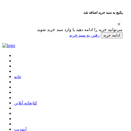
پکیج به سبد خرید اضافه شد
می‌توانید خرید را ادامه دهید یا وارد سبد خرید شوید.
رفتن به سبد خرید
ادامه خرید
ﺧﺎﻧﻪ
ﮐﺘﺎﺑﺨﺎﻧﻪ ﺁﻧﻼﯾﻦ
ﺁﭘﺘﻮﺩﯾﺖ