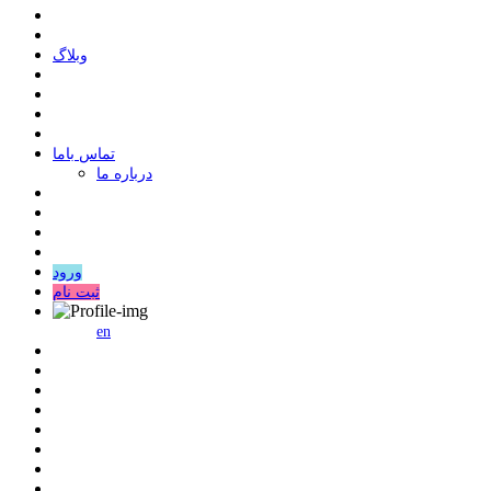
وبلاگ
ﺗﻤﺎﺱ ﺑﺎﻣﺎ
درباره ما
ورود
ثبت نام
en