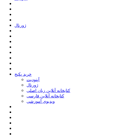
ﮊﻭﺭﻧﺎﻝ
خرید پکیج
ﺁﭘﺘﻮﺩﯾﺖ
ﮊﻭﺭﻧﺎﻝ
کتابخانه آنلاین زبان اصلی
کتابخانه آنلاین فارسی
ویدیوی آموزشی