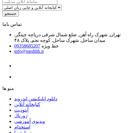
جستجو
ﺗﻤﺎﺱ ﺑﺎﻣﺎ
تهران, شهرک راه آهن, ضلع شمال شرقی دریاچه چیتگر,
میدان ساحل, شهرک ساحل, کوچه نجم, پلاک ۴۸
خط ویژه
09358685207
info@medilib.ir
ﻣﻨﻮ ﻫﺎ
دانلود اپلیکیشن اندروید
ﮐﺘﺎﺑﺨﺎﻧﻪ ﺁﻧﻼﯾﻦ
ﺁﭘﺘﻮﺩﯾﺖ
ﮊﻭﺭﻧﺎﻝ
ویدیوی آموزشی
استخدام
درباره ما