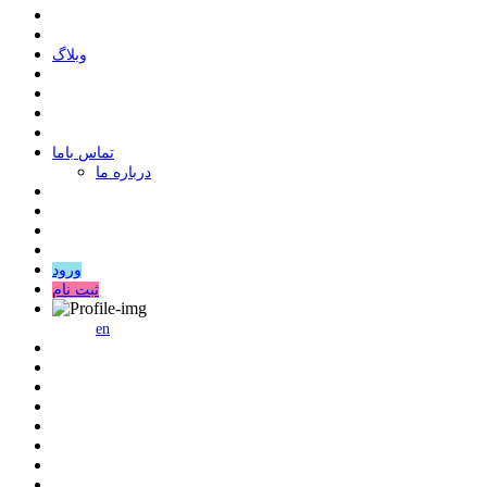
وبلاگ
ﺗﻤﺎﺱ ﺑﺎﻣﺎ
درباره ما
ورود
ثبت نام
en