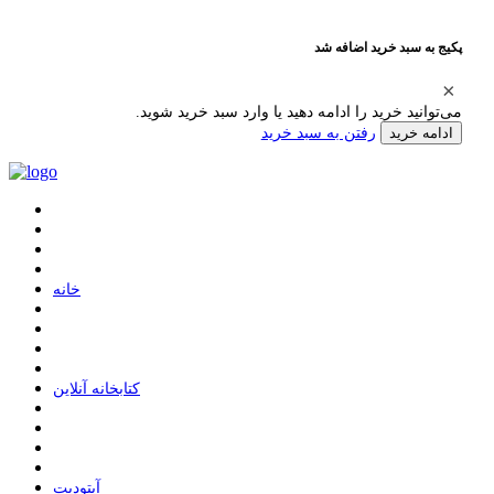
پکیج به سبد خرید اضافه شد
می‌توانید خرید را ادامه دهید یا وارد سبد خرید شوید.
رفتن به سبد خرید
ادامه خرید
ﺧﺎﻧﻪ
ﮐﺘﺎﺑﺨﺎﻧﻪ ﺁﻧﻼﯾﻦ
ﺁﭘﺘﻮﺩﯾﺖ