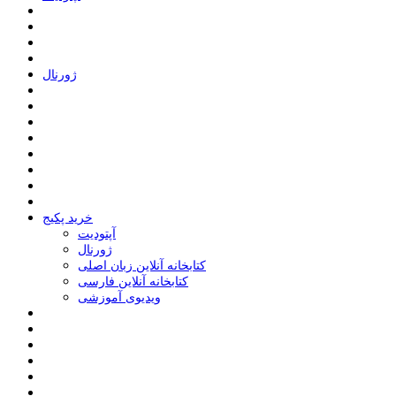
ﮊﻭﺭﻧﺎﻝ
خرید پکیج
ﺁﭘﺘﻮﺩﯾﺖ
ﮊﻭﺭﻧﺎﻝ
کتابخانه آنلاین زبان اصلی
کتابخانه آنلاین فارسی
ویدیوی آموزشی