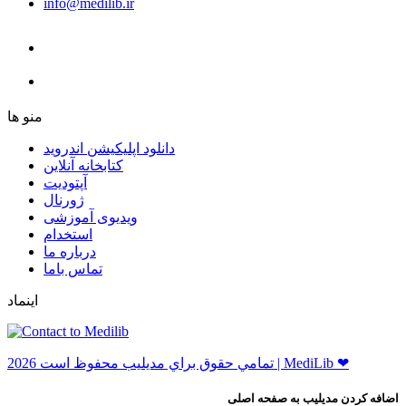
info@medilib.ir
ﻣﻨﻮ ﻫﺎ
دانلود اپلیکیشن اندروید
ﮐﺘﺎﺑﺨﺎﻧﻪ ﺁﻧﻼﯾﻦ
ﺁﭘﺘﻮﺩﯾﺖ
ﮊﻭﺭﻧﺎﻝ
ویدیوی آموزشی
استخدام
درباره ما
ﺗﻤﺎﺱ ﺑﺎﻣﺎ
اینماد
ﺗﻤﺎﻣﻲ ﺣﻘﻮﻕ ﺑﺮاﻱ ﻣﺪﻳﻠﻴﺐ ﻣﺤﻔﻮﻅ اﺳﺖ 2026 | MediLib ❤
اضافه کردن مدیلیب به صفحه اصلی