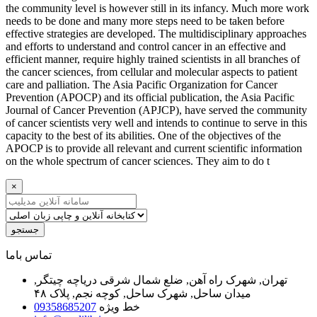
the community level is however still in its infancy. Much more work
needs to be done and many more steps need to be taken before
effective strategies are developed. The multidisciplinary approaches
and efforts to understand and control cancer in an effective and
efficient manner, require highly trained scientists in all branches of
the cancer sciences, from cellular and molecular aspects to patient
care and palliation. The Asia Pacific Organization for Cancer
Prevention (APOCP) and its official publication, the Asia Pacific
Journal of Cancer Prevention (APJCP), have served the community
of cancer scientists very well and intends to continue to serve in this
capacity to the best of its abilities. One of the objectives of the
APOCP is to provide all relevant and current scientific information
on the whole spectrum of cancer sciences. They aim to do t
×
جستجو
ﺗﻤﺎﺱ ﺑﺎﻣﺎ
تهران, شهرک راه آهن, ضلع شمال شرقی دریاچه چیتگر,
میدان ساحل, شهرک ساحل, کوچه نجم, پلاک ۴۸
خط ویژه
09358685207