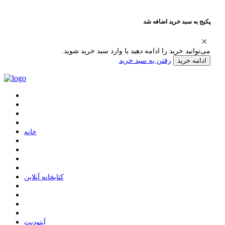
پکیج به سبد خرید اضافه شد
می‌توانید خرید را ادامه دهید یا وارد سبد خرید شوید.
رفتن به سبد خرید
ادامه خرید
ﺧﺎﻧﻪ
ﮐﺘﺎﺑﺨﺎﻧﻪ ﺁﻧﻼﯾﻦ
ﺁﭘﺘﻮﺩﯾﺖ