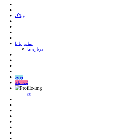
وبلاگ
ﺗﻤﺎﺱ ﺑﺎﻣﺎ
درباره ما
ورود
ثبت نام
en