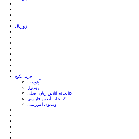
ﮊﻭﺭﻧﺎﻝ
خرید پکیج
ﺁﭘﺘﻮﺩﯾﺖ
ﮊﻭﺭﻧﺎﻝ
کتابخانه آنلاین زبان اصلی
کتابخانه آنلاین فارسی
ویدیوی آموزشی