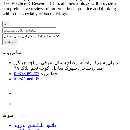
Best Practice & Research Clinical Haematology will provide a
comprehensive review of current clinical practice and thinking
within the specialty of haematology.
×
جستجو
ﺗﻤﺎﺱ ﺑﺎﻣﺎ
تهران, شهرک راه آهن, ضلع شمال شرقی دریاچه چیتگر,
میدان ساحل, شهرک ساحل, کوچه نجم, پلاک ۴۸
خط ویژه
09358685207
info@medilib.ir
ﻣﻨﻮ ﻫﺎ
دانلود اپلیکیشن اندروید