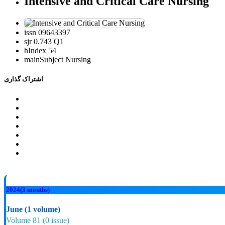
Intensive and Critical Care Nursing
issn
09643397
sjr
0.743 Q1
hIndex
54
mainSubject
Nursing
اشتراک گذاری
2024
(3 months)
June
(1 volume)
Volume 81
(0 issue)