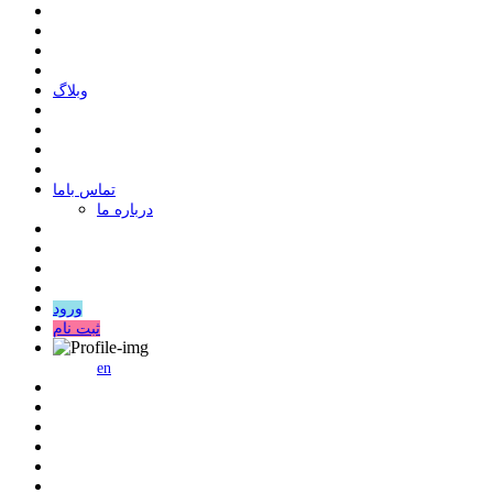
وبلاگ
ﺗﻤﺎﺱ ﺑﺎﻣﺎ
درباره ما
ورود
ثبت نام
en