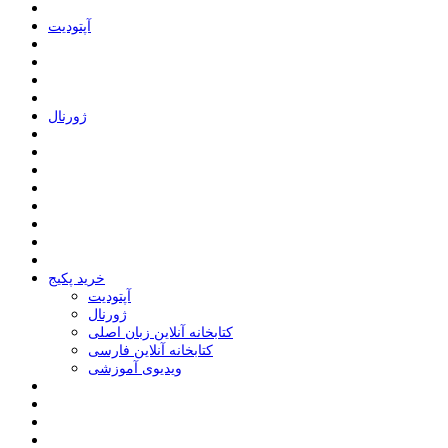
ﺁﭘﺘﻮﺩﯾﺖ
ﮊﻭﺭﻧﺎﻝ
خرید پکیج
ﺁﭘﺘﻮﺩﯾﺖ
ﮊﻭﺭﻧﺎﻝ
کتابخانه آنلاین زبان اصلی
کتابخانه آنلاین فارسی
ویدیوی آموزشی