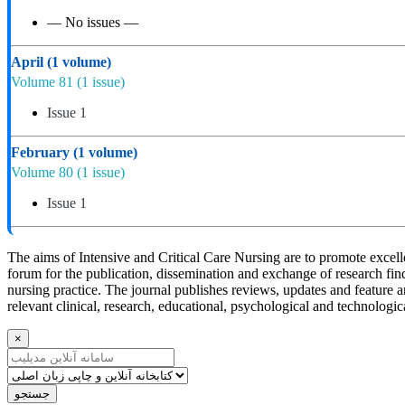
— No issues —
April
(1 volume)
Volume 81
(1 issue)
Issue 1
February
(1 volume)
Volume 80
(1 issue)
Issue 1
The aims of Intensive and Critical Care Nursing are to promote excellenc
forum for the publication, dissemination and exchange of research find
nursing practice. The journal publishes reviews, updates and feature ar
relevant clinical, research, educational, psychological and technologic
×
جستجو