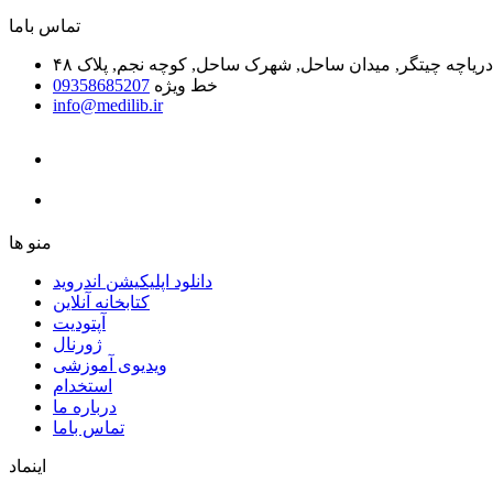
ﺗﻤﺎﺱ ﺑﺎﻣﺎ
یاچه چیتگر, میدان ساحل, شهرک ساحل, کوچه نجم, پلاک ۴۸
خط ویژه
09358685207
info@medilib.ir
ﻣﻨﻮ ﻫﺎ
دانلود اپلیکیشن اندروید
ﮐﺘﺎﺑﺨﺎﻧﻪ ﺁﻧﻼﯾﻦ
ﺁﭘﺘﻮﺩﯾﺖ
ﮊﻭﺭﻧﺎﻝ
ویدیوی آموزشی
استخدام
درباره ما
ﺗﻤﺎﺱ ﺑﺎﻣﺎ
اینماد