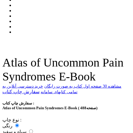
Atlas of Uncommon Pain
Syndromes E-Book
ﻣﺸﺎﻫﺪﻩ 30 ﺻﻔﺤﻪ اﻭﻝ ﮐﺘﺎﺏ ﺑﻪ ﺻﻮﺭﺕ ﺭاﯾﮕﺎﻥ
خرید دسترسی آنلاین به
سفارش چاپ کتاب
تمامی کتابهای سامانه
سفارش چاپ کتاب :
Atlas of Uncommon Pain Syndromes E-Book ( 488صفحه)
نوع چاپ :
رنگی
سیاه و سفید