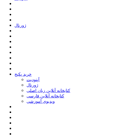
ﮊﻭﺭﻧﺎﻝ
خرید پکیج
ﺁﭘﺘﻮﺩﯾﺖ
ﮊﻭﺭﻧﺎﻝ
کتابخانه آنلاین زبان اصلی
کتابخانه آنلاین فارسی
ویدیوی آموزشی