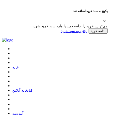
پکیج به سبد خرید اضافه شد
می‌توانید خرید را ادامه دهید یا وارد سبد خرید شوید.
رفتن به سبد خرید
ادامه خرید
ﺧﺎﻧﻪ
ﮐﺘﺎﺑﺨﺎﻧﻪ ﺁﻧﻼﯾﻦ
ﺁﭘﺘﻮﺩﯾﺖ