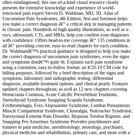
often misdiagnosed, this one-of-a-kind visual resource clearly
presents the extensive knowledge and experience of world-
renowned pain expert Steven D. Waldman, MD, JD. Atlas of
Uncommon Pain Syndromes, 4th Edition, first and foremost helps
you make a correct diagnosis â€“ a critical step in managing patients
in chronic pain. Hundreds of high-quality illustrations, as well as x-
rays, ultrasound, CTs, and MRIs, help you confirm your diagnoses
with confidence. Offers head-to-toe coverage â€“ 135 conditions in
all â€“ providing concise, easy-to-read chapters for each condition.
Dr. Waldmanâ€™s practical guidance is designed to help you make
the correct diagnosis of uncommon pain syndromes, even the signs
and symptoms donâ€™t quite fit. Explains each pain syndrome
using a consistent, easy-to-follow format: an ICD-10 CM code for
billing purposes, followed by a brief description of the signs and
symptoms, laboratory and radiographic testing, differential
diagnosis, available treatment options, and clinical pearls. Features
updated chapters throughout, as well as 12 new chapters covering
Hemicrania Continua, Acute Calcific Prevertebral Tendinitis,
Sternohyoid Syndrome Snapping Scapula Syndrome,
Erythromelagia, Foix-Alajouanine Syndrome, Lumbar Paraspinous
Muscle Compartment Syndrome, Clunealgia, Nutcracker Syndrome,
Paroxysmal Extreme Pain Disorder, Iliopsoas Tendon Rupture, and
Snapping Pes Anserinus Syndrome Provides practitioners and
trainees in pain medicine, anesthesiology, neurology, psychiatry,
physical medicine and rehabilitation, primary care, and more with a