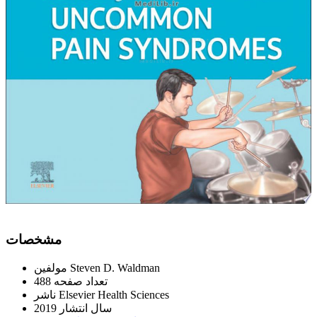
ﻣﺸﺨﺼﺎﺕ
Steven D. Waldman
ﻣﻮﻟﻔﯿﻦ
ﺗﻌﺪاﺩ ﺻﻔﺤﻪ
488
Elsevier Health Sciences
ﻧﺎﺷﺮ
ﺳﺎﻝ اﻧﺘﺸﺎﺭ
2019