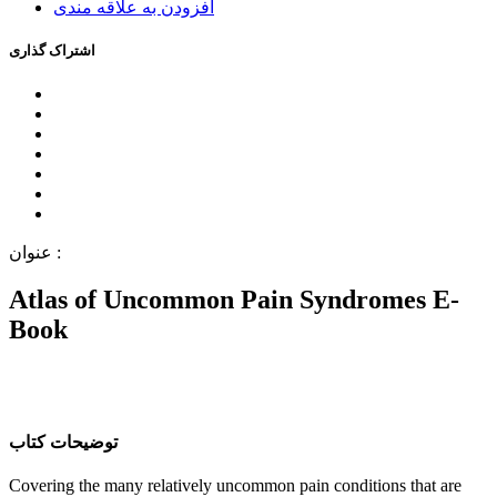
اﻓﺰﻭﺩﻥ ﺑﻪ ﻋﻼﻗﻪ ﻣﻨﺪﯼ
اﺷﺘﺮاﮎ ﮔﺬاﺭﯼ
ﻋﻨﻮاﻥ :
Atlas of Uncommon Pain Syndromes E-
Book
ﺗﻮﺿﯿﺤﺎﺕ ﮐﺘﺎﺏ
Covering the many relatively uncommon pain conditions that are