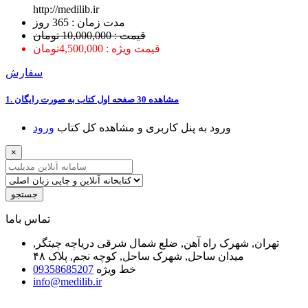
http://medilib.ir
ﻣﺪﺕ ﺯﻣﺎﻥ : 365 ﺭﻭﺯ
قیمت : 10,000,000 تومان
قیمت ویژه : 4,500,000تومان
سفارش
1. ﻣﺸﺎﻫﺪﻩ 30 ﺻﻔﺤﻪ اﻭﻝ ﮐﺘﺎﺏ ﺑﻪ ﺻﻮﺭﺕ ﺭاﯾﮕﺎﻥ
ﻭﺭﻭﺩ ﺑﻪ ﭘﻨﻞ ﮐﺎﺭﺑﺮﯼ ﻭ ﻣﺸﺎﻫﺪﻩ ﮐﻞ ﮐﺘﺎﺏ
ﻭﺭﻭﺩ
×
جستجو
ﺗﻤﺎﺱ ﺑﺎﻣﺎ
تهران, شهرک راه آهن, ضلع شمال شرقی دریاچه چیتگر,
میدان ساحل, شهرک ساحل, کوچه نجم, پلاک ۴۸
خط ویژه
09358685207
info@medilib.ir