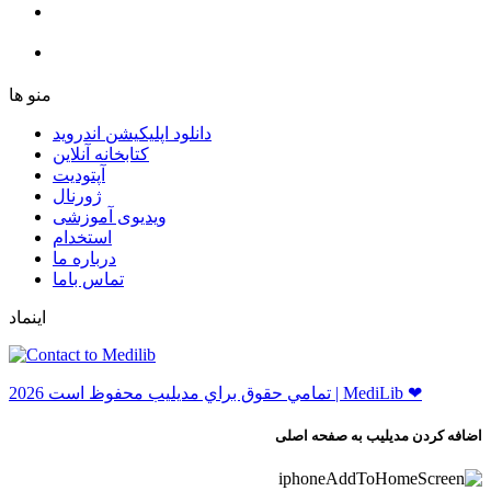
ﻣﻨﻮ ﻫﺎ
دانلود اپلیکیشن اندروید
ﮐﺘﺎﺑﺨﺎﻧﻪ ﺁﻧﻼﯾﻦ
ﺁﭘﺘﻮﺩﯾﺖ
ﮊﻭﺭﻧﺎﻝ
ویدیوی آموزشی
استخدام
درباره ما
ﺗﻤﺎﺱ ﺑﺎﻣﺎ
اینماد
ﺗﻤﺎﻣﻲ ﺣﻘﻮﻕ ﺑﺮاﻱ ﻣﺪﻳﻠﻴﺐ ﻣﺤﻔﻮﻅ اﺳﺖ 2026 | MediLib ❤
اضافه کردن مدیلیب به صفحه اصلی