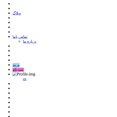
وبلاگ
ﺗﻤﺎﺱ ﺑﺎﻣﺎ
درباره ما
ورود
ثبت نام
en