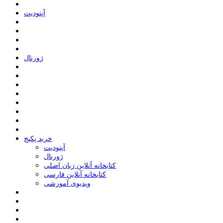
ﺁﭘﺘﻮﺩﯾﺖ
ﮊﻭﺭﻧﺎﻝ
خرید پکیج
ﺁﭘﺘﻮﺩﯾﺖ
ﮊﻭﺭﻧﺎﻝ
کتابخانه آنلاین زبان اصلی
کتابخانه آنلاین فارسی
ویدیوی آموزشی