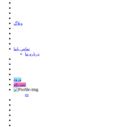
وبلاگ
ﺗﻤﺎﺱ ﺑﺎﻣﺎ
درباره ما
ورود
ثبت نام
en