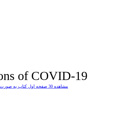
ions of COVID-19
ﻣﺸﺎﻫﺪﻩ 30 ﺻﻔﺤﻪ اﻭﻝ ﮐﺘﺎﺏ ﺑﻪ ﺻﻮﺭﺕ ﺭاﯾﮕﺎﻥ