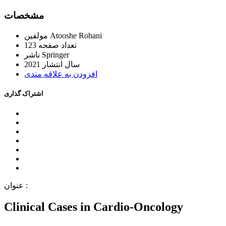
ﻣﺸﺨﺼﺎﺕ
Atooshe Rohani
ﻣﻮﻟﻔﯿﻦ
ﺗﻌﺪاﺩ ﺻﻔﺤﻪ
123
Springer
ﻧﺎﺷﺮ
ﺳﺎﻝ اﻧﺘﺸﺎﺭ
2021
اﻓﺰﻭﺩﻥ ﺑﻪ ﻋﻼﻗﻪ ﻣﻨﺪﯼ
اﺷﺘﺮاﮎ ﮔﺬاﺭﯼ
ﻋﻨﻮاﻥ :
Clinical Cases in Cardio-Oncology