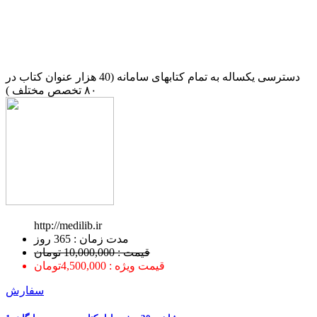
دسترسی یکساله به تمام کتابهای سامانه (40 هزار عنوان کتاب در
۸۰ تخصص مختلف )
http://medilib.ir
ﻣﺪﺕ ﺯﻣﺎﻥ : 365 ﺭﻭﺯ
قیمت : 10,000,000 تومان
قیمت ویژه : 4,500,000تومان
سفارش