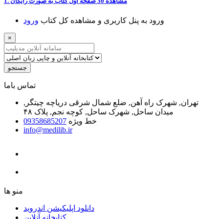
1. ﻣﺸﺎﻫﺪﻩ 30 ﺻﻔﺤﻪ اﻭﻝ ﮐﺘﺎﺏ ﺑﻪ ﺻﻮﺭﺕ ﺭاﯾﮕﺎﻥ
ﻭﺭﻭﺩ ﺑﻪ ﭘﻨﻞ ﮐﺎﺭﺑﺮﯼ ﻭ ﻣﺸﺎﻫﺪﻩ ﮐﻞ ﮐﺘﺎﺏ
ﻭﺭﻭﺩ
×
جستجو
ﺗﻤﺎﺱ ﺑﺎﻣﺎ
تهران, شهرک راه آهن, ضلع شمال شرقی دریاچه چیتگر,
میدان ساحل, شهرک ساحل, کوچه نجم, پلاک ۴۸
خط ویژه
09358685207
info@medilib.ir
ﻣﻨﻮ ﻫﺎ
دانلود اپلیکیشن اندروید
ﮐﺘﺎﺑﺨﺎﻧﻪ ﺁﻧﻼﯾﻦ