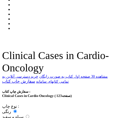
Clinical Cases in Cardio-
Oncology
ﻣﺸﺎﻫﺪﻩ 30 ﺻﻔﺤﻪ اﻭﻝ ﮐﺘﺎﺏ ﺑﻪ ﺻﻮﺭﺕ ﺭاﯾﮕﺎﻥ
خرید دسترسی آنلاین به
سفارش چاپ کتاب
تمامی کتابهای سامانه
سفارش چاپ کتاب :
Clinical Cases in Cardio-Oncology ( 123صفحه)
نوع چاپ :
رنگی
سیاه و سفید