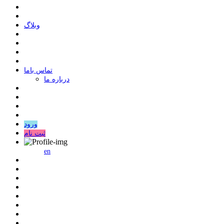
وبلاگ
ﺗﻤﺎﺱ ﺑﺎﻣﺎ
درباره ما
ورود
ثبت نام
en