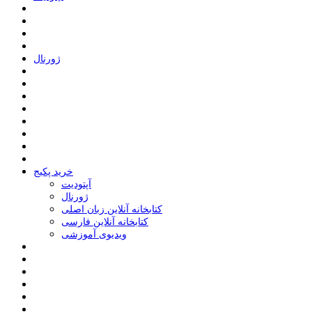
ﮊﻭﺭﻧﺎﻝ
خرید پکیج
ﺁﭘﺘﻮﺩﯾﺖ
ﮊﻭﺭﻧﺎﻝ
کتابخانه آنلاین زبان اصلی
کتابخانه آنلاین فارسی
ویدیوی آموزشی