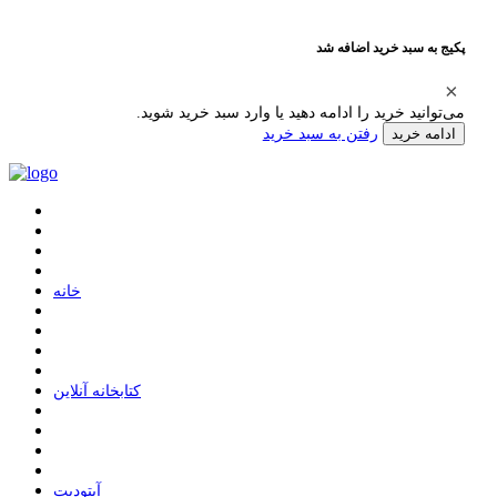
پکیج به سبد خرید اضافه شد
می‌توانید خرید را ادامه دهید یا وارد سبد خرید شوید.
رفتن به سبد خرید
ادامه خرید
ﺧﺎﻧﻪ
ﮐﺘﺎﺑﺨﺎﻧﻪ ﺁﻧﻼﯾﻦ
ﺁﭘﺘﻮﺩﯾﺖ