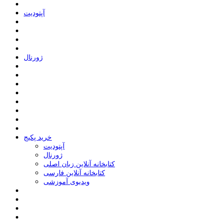
ﺁﭘﺘﻮﺩﯾﺖ
ﮊﻭﺭﻧﺎﻝ
خرید پکیج
ﺁﭘﺘﻮﺩﯾﺖ
ﮊﻭﺭﻧﺎﻝ
کتابخانه آنلاین زبان اصلی
کتابخانه آنلاین فارسی
ویدیوی آموزشی