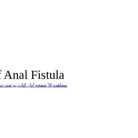
 Anal Fistula
ﻣﺸﺎﻫﺪﻩ 30 ﺻﻔﺤﻪ اﻭﻝ ﮐﺘﺎﺏ ﺑﻪ ﺻﻮﺭﺕ ﺭاﯾﮕﺎﻥ