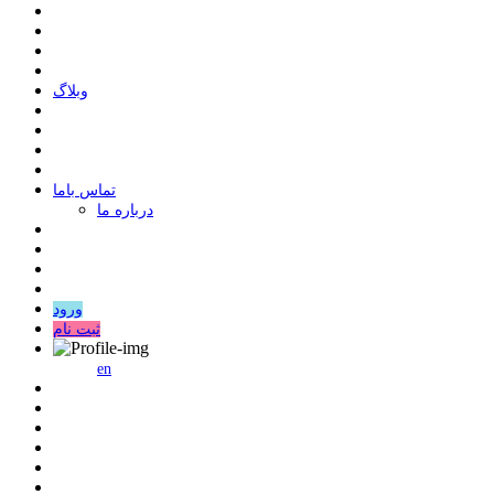
وبلاگ
ﺗﻤﺎﺱ ﺑﺎﻣﺎ
درباره ما
ورود
ثبت نام
en