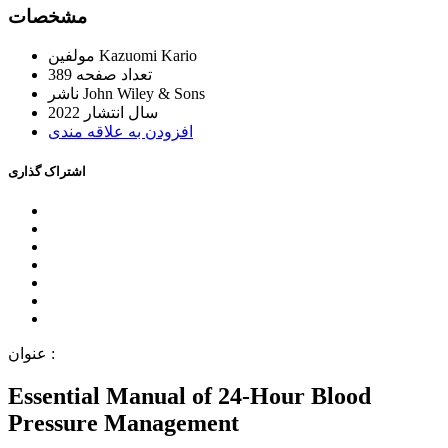
ﻣﺸﺨﺼﺎﺕ
Kazuomi Kario
ﻣﻮﻟﻔﯿﻦ
ﺗﻌﺪاﺩ ﺻﻔﺤﻪ
389
John Wiley & Sons
ﻧﺎﺷﺮ
ﺳﺎﻝ اﻧﺘﺸﺎﺭ
2022
اﻓﺰﻭﺩﻥ ﺑﻪ ﻋﻼﻗﻪ ﻣﻨﺪﯼ
اﺷﺘﺮاﮎ ﮔﺬاﺭﯼ
ﻋﻨﻮاﻥ :
Essential Manual of 24-Hour Blood
Pressure Management