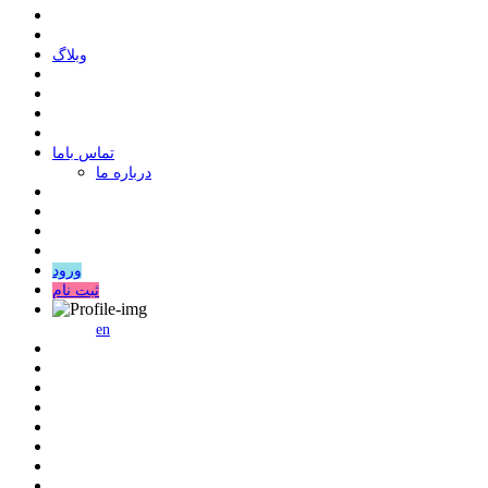
وبلاگ
ﺗﻤﺎﺱ ﺑﺎﻣﺎ
درباره ما
ورود
ثبت نام
en