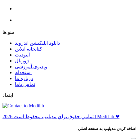
ﻣﻨﻮ ﻫﺎ
دانلود اپلیکیشن اندروید
ﮐﺘﺎﺑﺨﺎﻧﻪ ﺁﻧﻼﯾﻦ
ﺁﭘﺘﻮﺩﯾﺖ
ﮊﻭﺭﻧﺎﻝ
ویدیوی آموزشی
استخدام
درباره ما
ﺗﻤﺎﺱ ﺑﺎﻣﺎ
اینماد
ﺗﻤﺎﻣﻲ ﺣﻘﻮﻕ ﺑﺮاﻱ ﻣﺪﻳﻠﻴﺐ ﻣﺤﻔﻮﻅ اﺳﺖ 2026 | MediLib ❤
اضافه کردن مدیلیب به صفحه اصلی