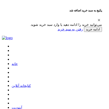
پکیج به سبد خرید اضافه شد
می‌توانید خرید را ادامه دهید یا وارد سبد خرید شوید.
رفتن به سبد خرید
ادامه خرید
ﺧﺎﻧﻪ
ﮐﺘﺎﺑﺨﺎﻧﻪ ﺁﻧﻼﯾﻦ
ﺁﭘﺘﻮﺩﯾﺖ