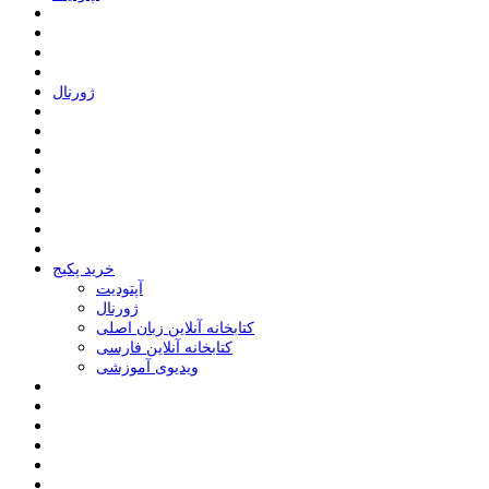
ﮊﻭﺭﻧﺎﻝ
خرید پکیج
ﺁﭘﺘﻮﺩﯾﺖ
ﮊﻭﺭﻧﺎﻝ
کتابخانه آنلاین زبان اصلی
کتابخانه آنلاین فارسی
ویدیوی آموزشی