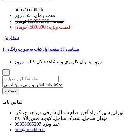
http://medilib.ir
ﻣﺪﺕ ﺯﻣﺎﻥ : 365 ﺭﻭﺯ
قیمت : 10,000,000 تومان
قیمت ویژه : 4,500,000تومان
سفارش
1. ﻣﺸﺎﻫﺪﻩ 30 ﺻﻔﺤﻪ اﻭﻝ ﮐﺘﺎﺏ ﺑﻪ ﺻﻮﺭﺕ ﺭاﯾﮕﺎﻥ
ﻭﺭﻭﺩ ﺑﻪ ﭘﻨﻞ ﮐﺎﺭﺑﺮﯼ ﻭ ﻣﺸﺎﻫﺪﻩ ﮐﻞ ﮐﺘﺎﺏ
ﻭﺭﻭﺩ
×
جستجو
ﺗﻤﺎﺱ ﺑﺎﻣﺎ
تهران, شهرک راه آهن, ضلع شمال شرقی دریاچه چیتگر,
میدان ساحل, شهرک ساحل, کوچه نجم, پلاک ۴۸
خط ویژه
09358685207
info@medilib.ir