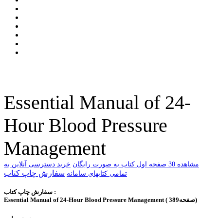
Essential Manual of 24-
Hour Blood Pressure
Management
ﻣﺸﺎﻫﺪﻩ 30 ﺻﻔﺤﻪ اﻭﻝ ﮐﺘﺎﺏ ﺑﻪ ﺻﻮﺭﺕ ﺭاﯾﮕﺎﻥ
خرید دسترسی آنلاین به
سفارش چاپ کتاب
تمامی کتابهای سامانه
سفارش چاپ کتاب :
Essential Manual of 24-Hour Blood Pressure Management ( 389صفحه)