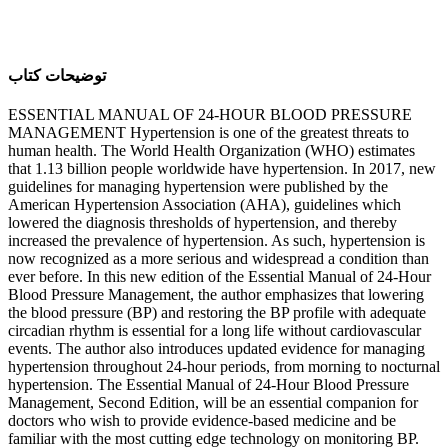
ﺗﻮﺿﯿﺤﺎﺕ ﮐﺘﺎﺏ
ESSENTIAL MANUAL OF 24-HOUR BLOOD PRESSURE
MANAGEMENT Hypertension is one of the greatest threats to
human health. The World Health Organization (WHO) estimates
that 1.13 billion people worldwide have hypertension. In 2017, new
guidelines for managing hypertension were published by the
American Hypertension Association (AHA), guidelines which
lowered the diagnosis thresholds of hypertension, and thereby
increased the prevalence of hypertension. As such, hypertension is
now recognized as a more serious and widespread a condition than
ever before. In this new edition of the Essential Manual of 24-Hour
Blood Pressure Management, the author emphasizes that lowering
the blood pressure (BP) and restoring the BP profile with adequate
circadian rhythm is essential for a long life without cardiovascular
events. The author also introduces updated evidence for managing
hypertension throughout 24-hour periods, from morning to nocturnal
hypertension. The Essential Manual of 24-Hour Blood Pressure
Management, Second Edition, will be an essential companion for
doctors who wish to provide evidence-based medicine and be
familiar with the most cutting edge technology on monitoring BP.