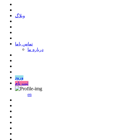
وبلاگ
ﺗﻤﺎﺱ ﺑﺎﻣﺎ
درباره ما
ورود
ثبت نام
en