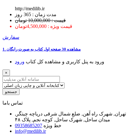
http://medilib.ir
ﻣﺪﺕ ﺯﻣﺎﻥ : 365 ﺭﻭﺯ
قیمت : 10,000,000 تومان
قیمت ویژه : 4,500,000تومان
سفارش
1. ﻣﺸﺎﻫﺪﻩ 30 ﺻﻔﺤﻪ اﻭﻝ ﮐﺘﺎﺏ ﺑﻪ ﺻﻮﺭﺕ ﺭاﯾﮕﺎﻥ
ﻭﺭﻭﺩ ﺑﻪ ﭘﻨﻞ ﮐﺎﺭﺑﺮﯼ ﻭ ﻣﺸﺎﻫﺪﻩ ﮐﻞ ﮐﺘﺎﺏ
ﻭﺭﻭﺩ
×
جستجو
ﺗﻤﺎﺱ ﺑﺎﻣﺎ
تهران, شهرک راه آهن, ضلع شمال شرقی دریاچه چیتگر,
میدان ساحل, شهرک ساحل, کوچه نجم, پلاک ۴۸
خط ویژه
09358685207
info@medilib.ir