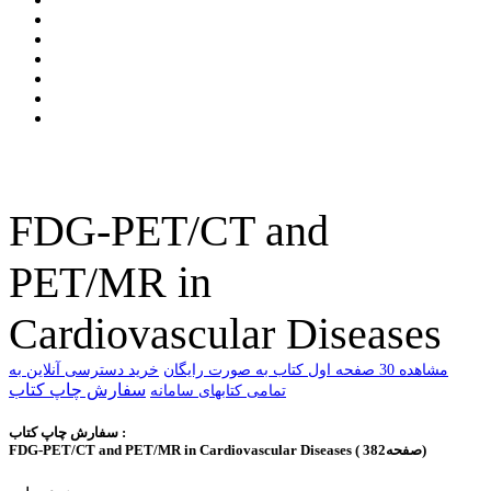
FDG-PET/CT and
PET/MR in
Cardiovascular Diseases
ﻣﺸﺎﻫﺪﻩ 30 ﺻﻔﺤﻪ اﻭﻝ ﮐﺘﺎﺏ ﺑﻪ ﺻﻮﺭﺕ ﺭاﯾﮕﺎﻥ
خرید دسترسی آنلاین به
سفارش چاپ کتاب
تمامی کتابهای سامانه
سفارش چاپ کتاب :
FDG-PET/CT and PET/MR in Cardiovascular Diseases ( 382صفحه)