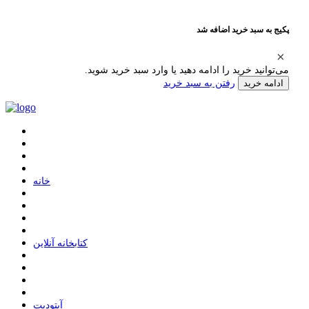
پکیج به سبد خرید اضافه شد
می‌توانید خرید را ادامه دهید یا وارد سبد خرید شوید.
رفتن به سبد خرید
ادامه خرید
ﺧﺎﻧﻪ
ﮐﺘﺎﺑﺨﺎﻧﻪ ﺁﻧﻼﯾﻦ
ﺁﭘﺘﻮﺩﯾﺖ