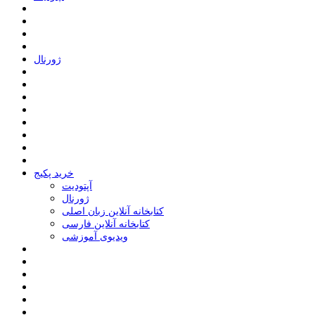
ﮊﻭﺭﻧﺎﻝ
خرید پکیج
ﺁﭘﺘﻮﺩﯾﺖ
ﮊﻭﺭﻧﺎﻝ
کتابخانه آنلاین زبان اصلی
کتابخانه آنلاین فارسی
ویدیوی آموزشی