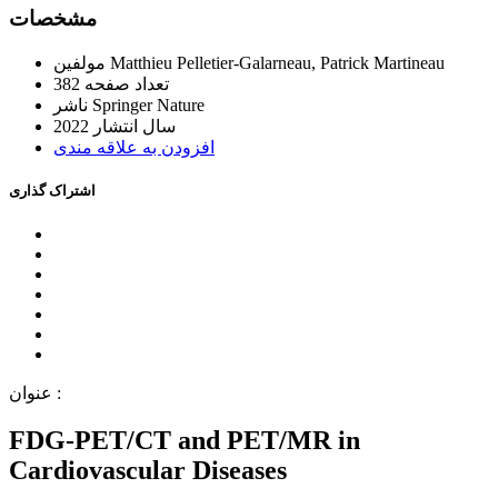
ﻣﺸﺨﺼﺎﺕ
Matthieu Pelletier-Galarneau, Patrick Martineau
ﻣﻮﻟﻔﯿﻦ
ﺗﻌﺪاﺩ ﺻﻔﺤﻪ
382
Springer Nature
ﻧﺎﺷﺮ
ﺳﺎﻝ اﻧﺘﺸﺎﺭ
2022
اﻓﺰﻭﺩﻥ ﺑﻪ ﻋﻼﻗﻪ ﻣﻨﺪﯼ
اﺷﺘﺮاﮎ ﮔﺬاﺭﯼ
ﻋﻨﻮاﻥ :
FDG-PET/CT and PET/MR in
Cardiovascular Diseases