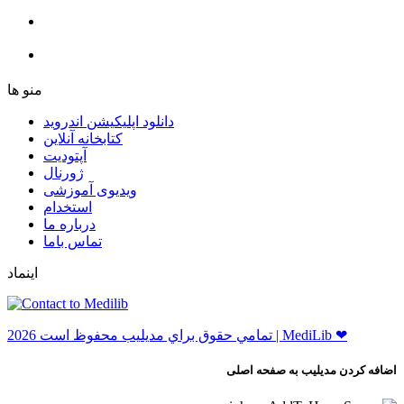
ﻣﻨﻮ ﻫﺎ
دانلود اپلیکیشن اندروید
ﮐﺘﺎﺑﺨﺎﻧﻪ ﺁﻧﻼﯾﻦ
ﺁﭘﺘﻮﺩﯾﺖ
ﮊﻭﺭﻧﺎﻝ
ویدیوی آموزشی
استخدام
درباره ما
ﺗﻤﺎﺱ ﺑﺎﻣﺎ
اینماد
ﺗﻤﺎﻣﻲ ﺣﻘﻮﻕ ﺑﺮاﻱ ﻣﺪﻳﻠﻴﺐ ﻣﺤﻔﻮﻅ اﺳﺖ 2026 | MediLib ❤
اضافه کردن مدیلیب به صفحه اصلی