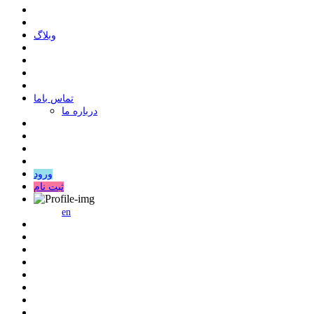
وبلاگ
ﺗﻤﺎﺱ ﺑﺎﻣﺎ
درباره ما
ورود
ثبت نام
en