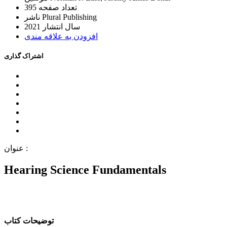
ﺗﻌﺪاﺩ ﺻﻔﺤﻪ
395
Plural Publishing
ﻧﺎﺷﺮ
ﺳﺎﻝ اﻧﺘﺸﺎﺭ
2021
اﻓﺰﻭﺩﻥ ﺑﻪ ﻋﻼﻗﻪ ﻣﻨﺪﯼ
اﺷﺘﺮاﮎ ﮔﺬاﺭﯼ
ﻋﻨﻮاﻥ :
Hearing Science Fundamentals
ﺗﻮﺿﯿﺤﺎﺕ ﮐﺘﺎﺏ