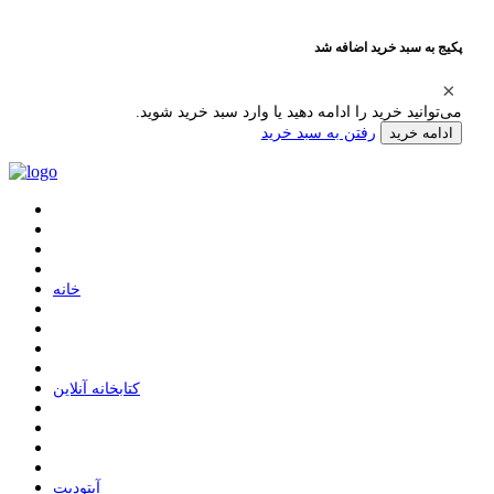
پکیج به سبد خرید اضافه شد
می‌توانید خرید را ادامه دهید یا وارد سبد خرید شوید.
رفتن به سبد خرید
ادامه خرید
ﺧﺎﻧﻪ
ﮐﺘﺎﺑﺨﺎﻧﻪ ﺁﻧﻼﯾﻦ
ﺁﭘﺘﻮﺩﯾﺖ