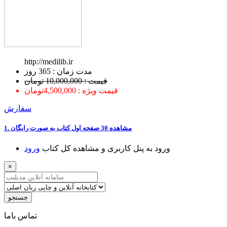
http://medilib.ir
ﻣﺪﺕ ﺯﻣﺎﻥ : 365 ﺭﻭﺯ
قیمت : 10,000,000 تومان
قیمت ویژه : 4,500,000تومان
سفارش
1. ﻣﺸﺎﻫﺪﻩ 30 ﺻﻔﺤﻪ اﻭﻝ ﮐﺘﺎﺏ ﺑﻪ ﺻﻮﺭﺕ ﺭاﯾﮕﺎﻥ
ﻭﺭﻭﺩ ﺑﻪ ﭘﻨﻞ ﮐﺎﺭﺑﺮﯼ ﻭ ﻣﺸﺎﻫﺪﻩ ﮐﻞ ﮐﺘﺎﺏ
ﻭﺭﻭﺩ
×
جستجو
ﺗﻤﺎﺱ ﺑﺎﻣﺎ