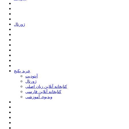
ﮊﻭﺭﻧﺎﻝ
خرید پکیج
ﺁﭘﺘﻮﺩﯾﺖ
ﮊﻭﺭﻧﺎﻝ
کتابخانه آنلاین زبان اصلی
کتابخانه آنلاین فارسی
ویدیوی آموزشی