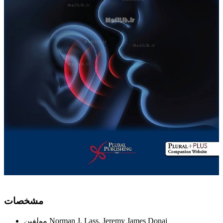
ﻣﺸﺨﺼﺎﺕ
Norman J. Lass, Jeremy James Donai
ﻣﻮﻟﻔﯿﻦ