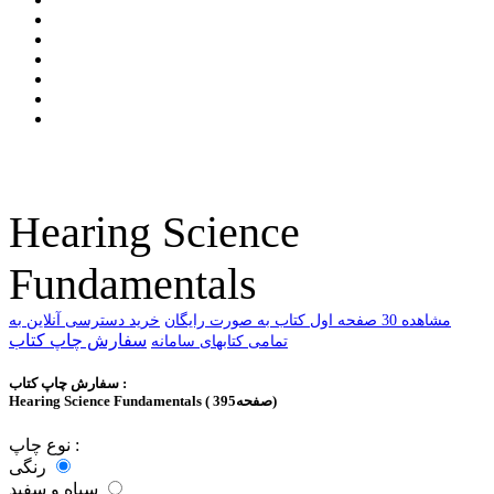
Hearing Science
Fundamentals
ﻣﺸﺎﻫﺪﻩ 30 ﺻﻔﺤﻪ اﻭﻝ ﮐﺘﺎﺏ ﺑﻪ ﺻﻮﺭﺕ ﺭاﯾﮕﺎﻥ
خرید دسترسی آنلاین به
سفارش چاپ کتاب
تمامی کتابهای سامانه
سفارش چاپ کتاب :
Hearing Science Fundamentals ( 395صفحه)
نوع چاپ :
رنگی
سیاه و سفید