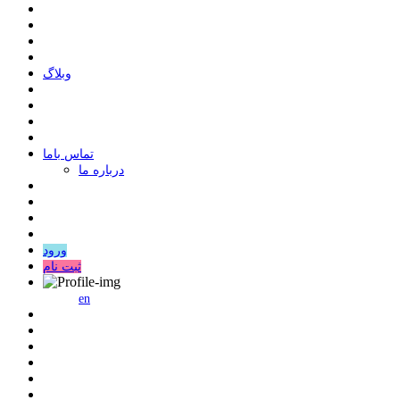
وبلاگ
ﺗﻤﺎﺱ ﺑﺎﻣﺎ
درباره ما
ورود
ثبت نام
en