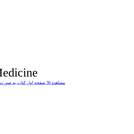
Medicine
ﻣﺸﺎﻫﺪﻩ 30 ﺻﻔﺤﻪ اﻭﻝ ﮐﺘﺎﺏ ﺑﻪ ﺻﻮﺭﺕ ﺭاﯾﮕﺎﻥ