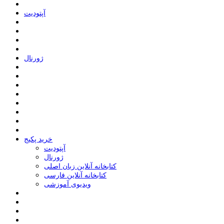
ﺁﭘﺘﻮﺩﯾﺖ
ﮊﻭﺭﻧﺎﻝ
خرید پکیج
ﺁﭘﺘﻮﺩﯾﺖ
ﮊﻭﺭﻧﺎﻝ
کتابخانه آنلاین زبان اصلی
کتابخانه آنلاین فارسی
ویدیوی آموزشی