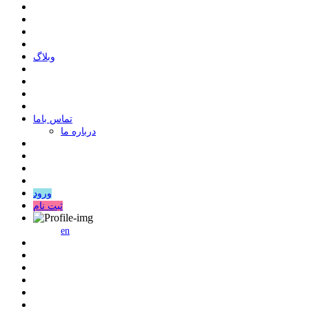
وبلاگ
ﺗﻤﺎﺱ ﺑﺎﻣﺎ
درباره ما
ورود
ثبت نام
en