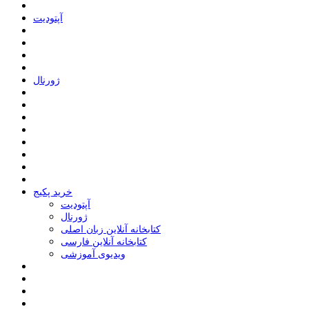
ﺁﭘﺘﻮﺩﯾﺖ
ﮊﻭﺭﻧﺎﻝ
خرید پکیج
ﺁﭘﺘﻮﺩﯾﺖ
ﮊﻭﺭﻧﺎﻝ
کتابخانه آنلاین زبان اصلی
کتابخانه آنلاین فارسی
ویدیوی آموزشی