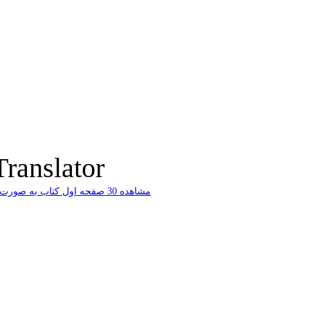
ranslator
ﻣﺸﺎﻫﺪﻩ 30 ﺻﻔﺤﻪ اﻭﻝ ﮐﺘﺎﺏ ﺑﻪ ﺻﻮﺭﺕ ﺭاﯾﮕﺎﻥ