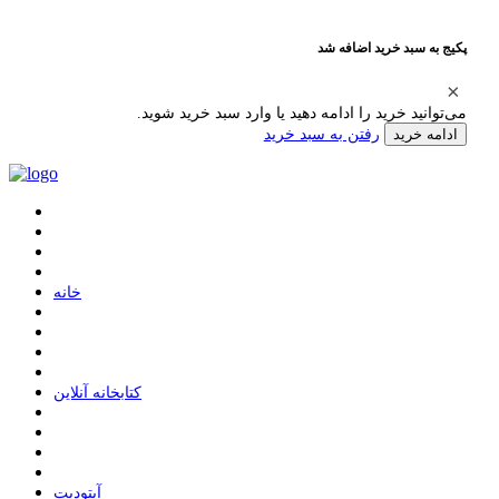
پکیج به سبد خرید اضافه شد
می‌توانید خرید را ادامه دهید یا وارد سبد خرید شوید.
رفتن به سبد خرید
ادامه خرید
ﺧﺎﻧﻪ
ﮐﺘﺎﺑﺨﺎﻧﻪ ﺁﻧﻼﯾﻦ
ﺁﭘﺘﻮﺩﯾﺖ