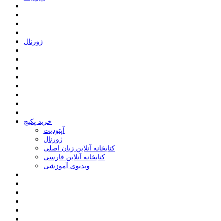
ﮊﻭﺭﻧﺎﻝ
خرید پکیج
ﺁﭘﺘﻮﺩﯾﺖ
ﮊﻭﺭﻧﺎﻝ
کتابخانه آنلاین زبان اصلی
کتابخانه آنلاین فارسی
ویدیوی آموزشی