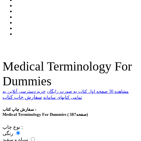
Medical Terminology For
Dummies
ﻣﺸﺎﻫﺪﻩ 30 ﺻﻔﺤﻪ اﻭﻝ ﮐﺘﺎﺏ ﺑﻪ ﺻﻮﺭﺕ ﺭاﯾﮕﺎﻥ
خرید دسترسی آنلاین به
سفارش چاپ کتاب
تمامی کتابهای سامانه
سفارش چاپ کتاب :
Medical Terminology For Dummies ( 387صفحه)
نوع چاپ :
رنگی
سیاه و سفید