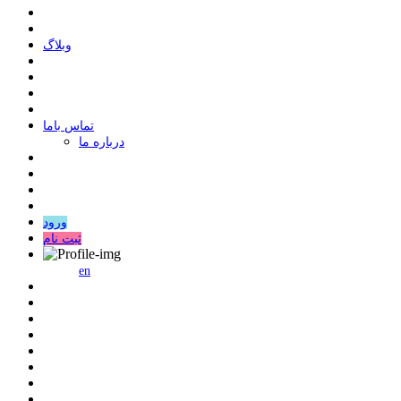
وبلاگ
ﺗﻤﺎﺱ ﺑﺎﻣﺎ
درباره ما
ورود
ثبت نام
en