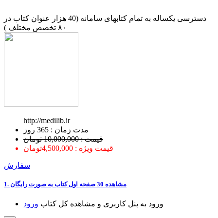
دسترسی یکساله به تمام کتابهای سامانه (40 هزار عنوان کتاب در
۸۰ تخصص مختلف )
http://medilib.ir
ﻣﺪﺕ ﺯﻣﺎﻥ : 365 ﺭﻭﺯ
قیمت : 10,000,000 تومان
قیمت ویژه : 4,500,000تومان
سفارش
1. ﻣﺸﺎﻫﺪﻩ 30 ﺻﻔﺤﻪ اﻭﻝ ﮐﺘﺎﺏ ﺑﻪ ﺻﻮﺭﺕ ﺭاﯾﮕﺎﻥ
ﻭﺭﻭﺩ ﺑﻪ ﭘﻨﻞ ﮐﺎﺭﺑﺮﯼ ﻭ ﻣﺸﺎﻫﺪﻩ ﮐﻞ ﮐﺘﺎﺏ
ﻭﺭﻭﺩ