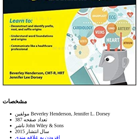
ﻣﺸﺨﺼﺎﺕ
Beverley Henderson, Jennifer L. Dorsey
ﻣﻮﻟﻔﯿﻦ
ﺗﻌﺪاﺩ ﺻﻔﺤﻪ
387
John Wiley & Sons
ﻧﺎﺷﺮ
ﺳﺎﻝ اﻧﺘﺸﺎﺭ
2015
اﻓﺰﻭﺩﻥ ﺑﻪ ﻋﻼﻗﻪ ﻣﻨﺪﯼ