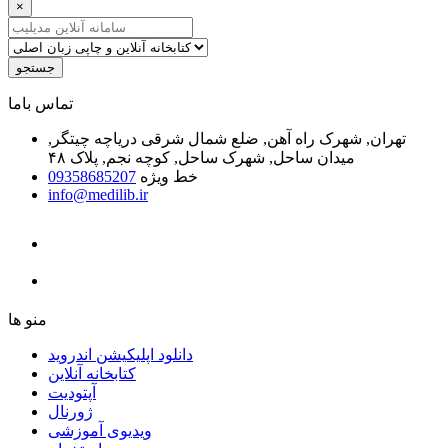
×
جستجو
ﺗﻤﺎﺱ ﺑﺎﻣﺎ
تهران, شهرک راه آهن, ضلع شمال شرقی دریاچه چیتگر,
میدان ساحل, شهرک ساحل, کوچه نجم, پلاک ۴۸
خط ویژه
09358685207
info@medilib.ir
ﻣﻨﻮ ﻫﺎ
دانلود اپلیکیشن اندروید
ﮐﺘﺎﺑﺨﺎﻧﻪ ﺁﻧﻼﯾﻦ
ﺁﭘﺘﻮﺩﯾﺖ
ﮊﻭﺭﻧﺎﻝ
ویدیوی آموزشی