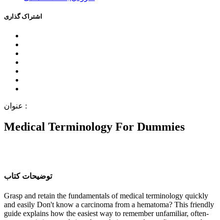
اﺷﺘﺮاﮎ ﮔﺬاﺭﯼ
ﻋﻨﻮاﻥ :
Medical Terminology For Dummies
ﺗﻮﺿﯿﺤﺎﺕ ﮐﺘﺎﺏ
Grasp and retain the fundamentals of medical terminology quickly
and easily Don't know a carcinoma from a hematoma? This friendly
guide explains how the easiest way to remember unfamiliar, often-