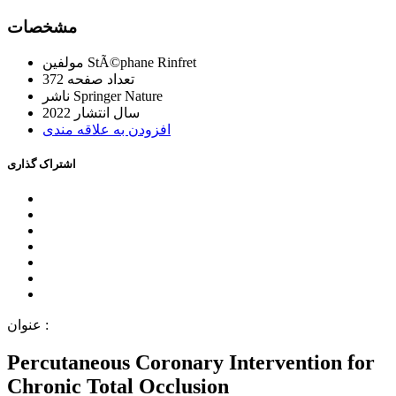
ﻣﺸﺨﺼﺎﺕ
StÃ©phane Rinfret
ﻣﻮﻟﻔﯿﻦ
ﺗﻌﺪاﺩ ﺻﻔﺤﻪ
372
Springer Nature
ﻧﺎﺷﺮ
ﺳﺎﻝ اﻧﺘﺸﺎﺭ
2022
اﻓﺰﻭﺩﻥ ﺑﻪ ﻋﻼﻗﻪ ﻣﻨﺪﯼ
اﺷﺘﺮاﮎ ﮔﺬاﺭﯼ
ﻋﻨﻮاﻥ :
Percutaneous Coronary Intervention for
Chronic Total Occlusion