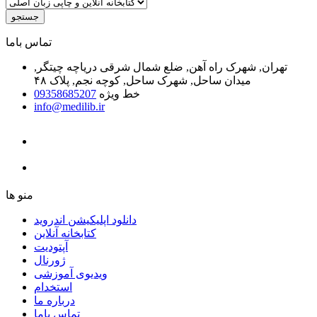
جستجو
ﺗﻤﺎﺱ ﺑﺎﻣﺎ
تهران, شهرک راه آهن, ضلع شمال شرقی دریاچه چیتگر,
میدان ساحل, شهرک ساحل, کوچه نجم, پلاک ۴۸
خط ویژه
09358685207
info@medilib.ir
ﻣﻨﻮ ﻫﺎ
دانلود اپلیکیشن اندروید
ﮐﺘﺎﺑﺨﺎﻧﻪ ﺁﻧﻼﯾﻦ
ﺁﭘﺘﻮﺩﯾﺖ
ﮊﻭﺭﻧﺎﻝ
ویدیوی آموزشی
استخدام
درباره ما
ﺗﻤﺎﺱ ﺑﺎﻣﺎ