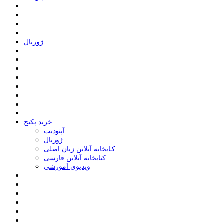
ﮊﻭﺭﻧﺎﻝ
خرید پکیج
ﺁﭘﺘﻮﺩﯾﺖ
ﮊﻭﺭﻧﺎﻝ
کتابخانه آنلاین زبان اصلی
کتابخانه آنلاین فارسی
ویدیوی آموزشی