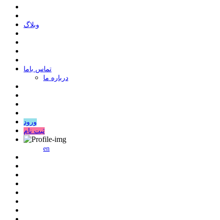
وبلاگ
ﺗﻤﺎﺱ ﺑﺎﻣﺎ
درباره ما
ورود
ثبت نام
en