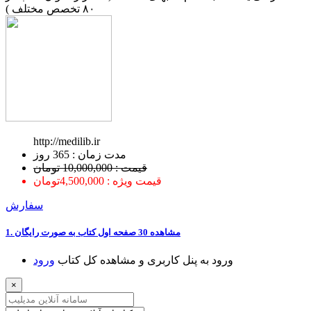
۸۰ تخصص مختلف )
http://medilib.ir
ﻣﺪﺕ ﺯﻣﺎﻥ : 365 ﺭﻭﺯ
قیمت : 10,000,000 تومان
قیمت ویژه : 4,500,000تومان
سفارش
1. ﻣﺸﺎﻫﺪﻩ 30 ﺻﻔﺤﻪ اﻭﻝ ﮐﺘﺎﺏ ﺑﻪ ﺻﻮﺭﺕ ﺭاﯾﮕﺎﻥ
ﻭﺭﻭﺩ ﺑﻪ ﭘﻨﻞ ﮐﺎﺭﺑﺮﯼ ﻭ ﻣﺸﺎﻫﺪﻩ ﮐﻞ ﮐﺘﺎﺏ
ﻭﺭﻭﺩ
×