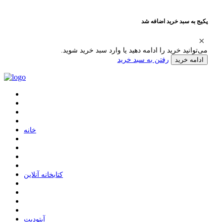
پکیج به سبد خرید اضافه شد
می‌توانید خرید را ادامه دهید یا وارد سبد خرید شوید.
رفتن به سبد خرید
ادامه خرید
ﺧﺎﻧﻪ
ﮐﺘﺎﺑﺨﺎﻧﻪ ﺁﻧﻼﯾﻦ
ﺁﭘﺘﻮﺩﯾﺖ