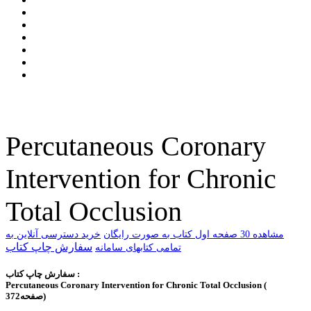
Percutaneous Coronary
Intervention for Chronic
Total Occlusion
ﻣﺸﺎﻫﺪﻩ 30 ﺻﻔﺤﻪ اﻭﻝ ﮐﺘﺎﺏ ﺑﻪ ﺻﻮﺭﺕ ﺭاﯾﮕﺎﻥ
خرید دسترسی آنلاین به
سفارش چاپ کتاب
تمامی کتابهای سامانه
سفارش چاپ کتاب :
Percutaneous Coronary Intervention for Chronic Total Occlusion (
372صفحه)