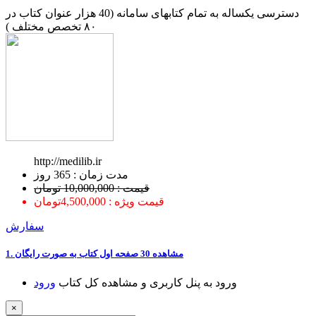
دسترسی یکساله به تمام کتابهای سامانه (40 هزار عنوان کتاب در
۸۰ تخصص مختلف )
http://medilib.ir
ﻣﺪﺕ ﺯﻣﺎﻥ : 365 ﺭﻭﺯ
قیمت : 10,000,000 تومان
قیمت ویژه : 4,500,000تومان
سفارش
1. ﻣﺸﺎﻫﺪﻩ 30 ﺻﻔﺤﻪ اﻭﻝ ﮐﺘﺎﺏ ﺑﻪ ﺻﻮﺭﺕ ﺭاﯾﮕﺎﻥ
ﻭﺭﻭﺩ ﺑﻪ ﭘﻨﻞ ﮐﺎﺭﺑﺮﯼ ﻭ ﻣﺸﺎﻫﺪﻩ ﮐﻞ ﮐﺘﺎﺏ
ﻭﺭﻭﺩ
×