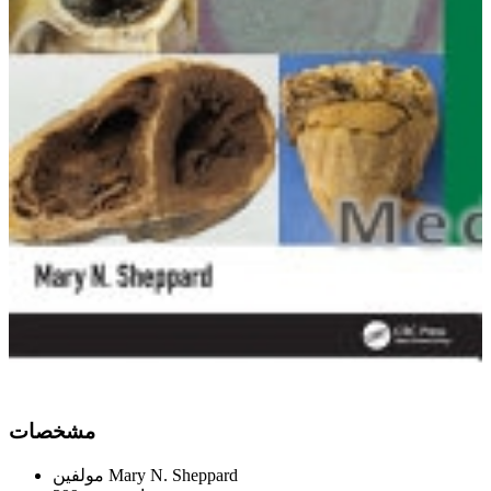
ﻣﺸﺨﺼﺎﺕ
Mary N. Sheppard
ﻣﻮﻟﻔﯿﻦ