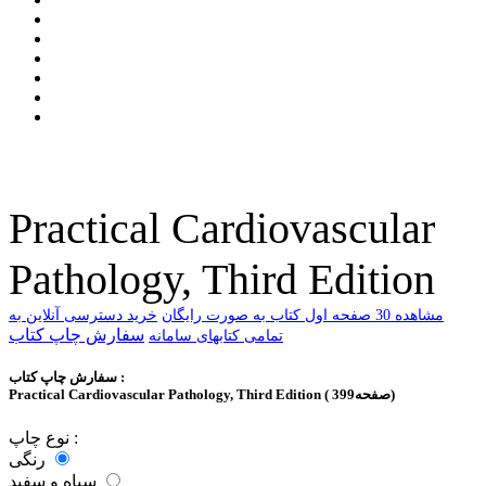
Practical Cardiovascular
Pathology, Third Edition
ﻣﺸﺎﻫﺪﻩ 30 ﺻﻔﺤﻪ اﻭﻝ ﮐﺘﺎﺏ ﺑﻪ ﺻﻮﺭﺕ ﺭاﯾﮕﺎﻥ
خرید دسترسی آنلاین به
سفارش چاپ کتاب
تمامی کتابهای سامانه
سفارش چاپ کتاب :
Practical Cardiovascular Pathology, Third Edition ( 399صفحه)
نوع چاپ :
رنگی
سیاه و سفید