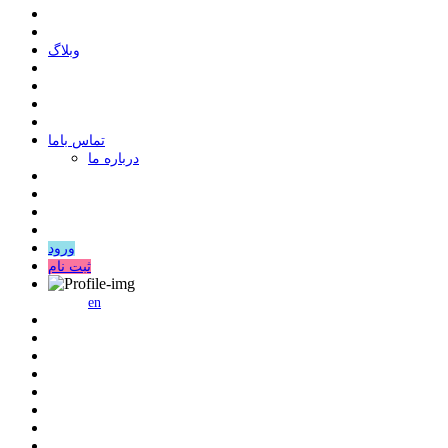
وبلاگ
ﺗﻤﺎﺱ ﺑﺎﻣﺎ
درباره ما
ورود
ثبت نام
en