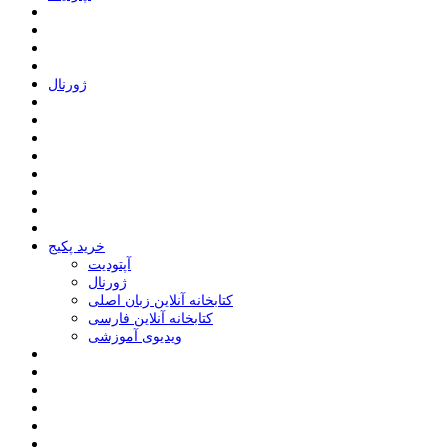
ﮊﻭﺭﻧﺎﻝ
خرید پکیج
ﺁﭘﺘﻮﺩﯾﺖ
ﮊﻭﺭﻧﺎﻝ
کتابخانه آنلاین زبان اصلی
کتابخانه آنلاین فارسی
ویدیوی آموزشی