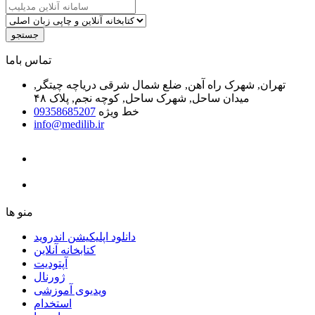
جستجو
ﺗﻤﺎﺱ ﺑﺎﻣﺎ
تهران, شهرک راه آهن, ضلع شمال شرقی دریاچه چیتگر,
میدان ساحل, شهرک ساحل, کوچه نجم, پلاک ۴۸
خط ویژه
09358685207
info@medilib.ir
ﻣﻨﻮ ﻫﺎ
دانلود اپلیکیشن اندروید
ﮐﺘﺎﺑﺨﺎﻧﻪ ﺁﻧﻼﯾﻦ
ﺁﭘﺘﻮﺩﯾﺖ
ﮊﻭﺭﻧﺎﻝ
ویدیوی آموزشی
استخدام