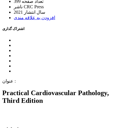
ﺗﻌﺪاﺩ ﺻﻔﺤﻪ
399
CRC Press
ﻧﺎﺷﺮ
ﺳﺎﻝ اﻧﺘﺸﺎﺭ
2021
اﻓﺰﻭﺩﻥ ﺑﻪ ﻋﻼﻗﻪ ﻣﻨﺪﯼ
اﺷﺘﺮاﮎ ﮔﺬاﺭﯼ
ﻋﻨﻮاﻥ :
Practical Cardiovascular Pathology,
Third Edition