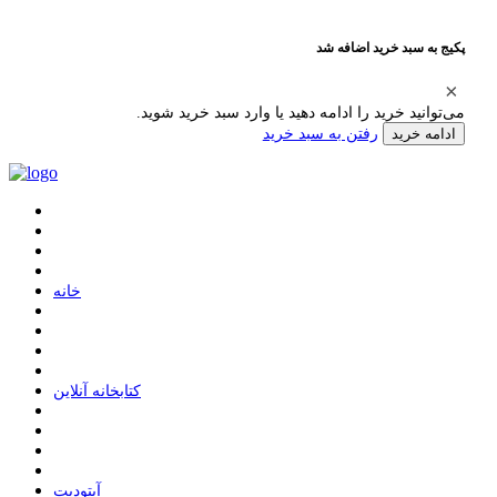
پکیج به سبد خرید اضافه شد
می‌توانید خرید را ادامه دهید یا وارد سبد خرید شوید.
رفتن به سبد خرید
ادامه خرید
ﺧﺎﻧﻪ
ﮐﺘﺎﺑﺨﺎﻧﻪ ﺁﻧﻼﯾﻦ
ﺁﭘﺘﻮﺩﯾﺖ