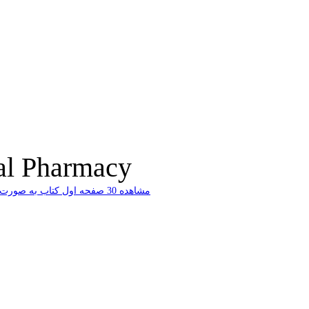
al Pharmacy
ﻣﺸﺎﻫﺪﻩ 30 ﺻﻔﺤﻪ اﻭﻝ ﮐﺘﺎﺏ ﺑﻪ ﺻﻮﺭﺕ ﺭاﯾﮕﺎﻥ