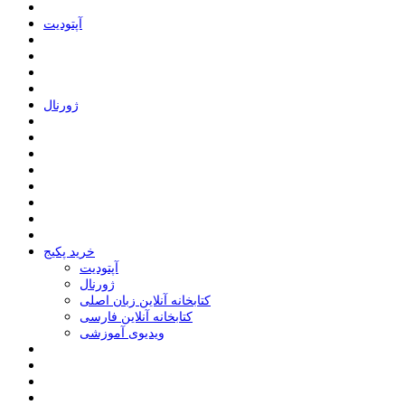
ﺁﭘﺘﻮﺩﯾﺖ
ﮊﻭﺭﻧﺎﻝ
خرید پکیج
ﺁﭘﺘﻮﺩﯾﺖ
ﮊﻭﺭﻧﺎﻝ
کتابخانه آنلاین زبان اصلی
کتابخانه آنلاین فارسی
ویدیوی آموزشی