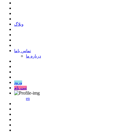
وبلاگ
ﺗﻤﺎﺱ ﺑﺎﻣﺎ
درباره ما
ورود
ثبت نام
en