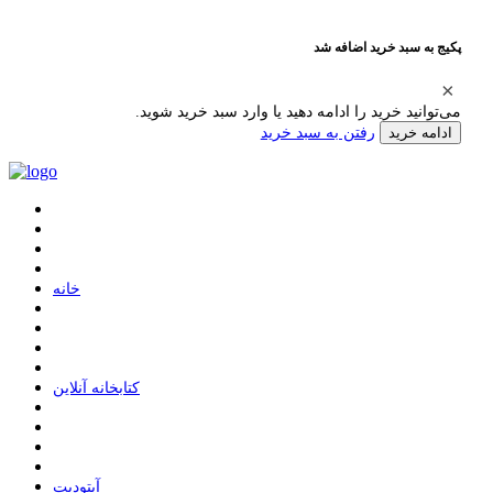
پکیج به سبد خرید اضافه شد
می‌توانید خرید را ادامه دهید یا وارد سبد خرید شوید.
رفتن به سبد خرید
ادامه خرید
ﺧﺎﻧﻪ
ﮐﺘﺎﺑﺨﺎﻧﻪ ﺁﻧﻼﯾﻦ
ﺁﭘﺘﻮﺩﯾﺖ