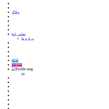
وبلاگ
ﺗﻤﺎﺱ ﺑﺎﻣﺎ
درباره ما
ورود
ثبت نام
en