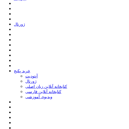
ﮊﻭﺭﻧﺎﻝ
خرید پکیج
ﺁﭘﺘﻮﺩﯾﺖ
ﮊﻭﺭﻧﺎﻝ
کتابخانه آنلاین زبان اصلی
کتابخانه آنلاین فارسی
ویدیوی آموزشی