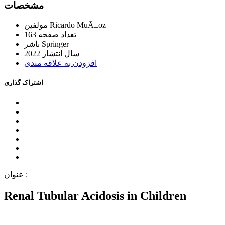
ﻣﺸﺨﺼﺎﺕ
Ricardo MuÃ±oz
ﻣﻮﻟﻔﯿﻦ
ﺗﻌﺪاﺩ ﺻﻔﺤﻪ
163
Springer
ﻧﺎﺷﺮ
ﺳﺎﻝ اﻧﺘﺸﺎﺭ
2022
اﻓﺰﻭﺩﻥ ﺑﻪ ﻋﻼﻗﻪ ﻣﻨﺪﯼ
اﺷﺘﺮاﮎ ﮔﺬاﺭﯼ
ﻋﻨﻮاﻥ :
Renal Tubular Acidosis in Children