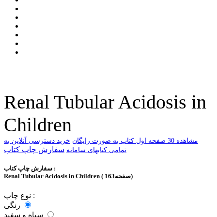
Renal Tubular Acidosis in
Children
ﻣﺸﺎﻫﺪﻩ 30 ﺻﻔﺤﻪ اﻭﻝ ﮐﺘﺎﺏ ﺑﻪ ﺻﻮﺭﺕ ﺭاﯾﮕﺎﻥ
خرید دسترسی آنلاین به
سفارش چاپ کتاب
تمامی کتابهای سامانه
سفارش چاپ کتاب :
Renal Tubular Acidosis in Children ( 163صفحه)
نوع چاپ :
رنگی
سیاه و سفید