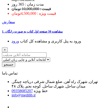
ﻣﺪﺕ ﺯﻣﺎﻥ : 365 ﺭﻭﺯ
قیمت : 10,000,000 تومان
قیمت ویژه : 4,500,000تومان
سفارش
1. ﻣﺸﺎﻫﺪﻩ 30 ﺻﻔﺤﻪ اﻭﻝ ﮐﺘﺎﺏ ﺑﻪ ﺻﻮﺭﺕ ﺭاﯾﮕﺎﻥ
ﻭﺭﻭﺩ ﺑﻪ ﭘﻨﻞ ﮐﺎﺭﺑﺮﯼ ﻭ ﻣﺸﺎﻫﺪﻩ ﮐﻞ ﮐﺘﺎﺏ
ﻭﺭﻭﺩ
×
جستجو
ﺗﻤﺎﺱ ﺑﺎﻣﺎ
تهران, شهرک راه آهن, ضلع شمال شرقی دریاچه چیتگر,
میدان ساحل, شهرک ساحل, کوچه نجم, پلاک ۴۸
خط ویژه
09358685207
info@medilib.ir