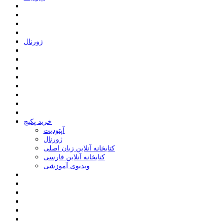
ﮊﻭﺭﻧﺎﻝ
خرید پکیج
ﺁﭘﺘﻮﺩﯾﺖ
ﮊﻭﺭﻧﺎﻝ
کتابخانه آنلاین زبان اصلی
کتابخانه آنلاین فارسی
ویدیوی آموزشی