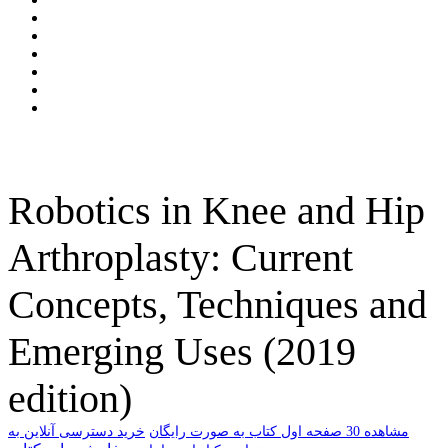
Robotics in Knee and Hip
Arthroplasty: Current
Concepts, Techniques and
Emerging Uses (2019
edition)
ﻣﺸﺎﻫﺪﻩ 30 ﺻﻔﺤﻪ اﻭﻝ ﮐﺘﺎﺏ ﺑﻪ ﺻﻮﺭﺕ ﺭاﯾﮕﺎﻥ
خرید دسترسی آنلاین به