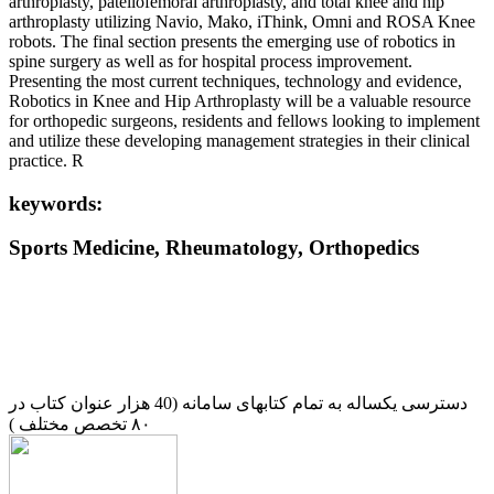
arthroplasty, patellofemoral arthroplasty, and total knee and hip
arthroplasty utilizing Navio, Mako, iThink, Omni and ROSA Knee
robots. The final section presents the emerging use of robotics in
spine surgery as well as for hospital process improvement.
Presenting the most current techniques, technology and evidence,
Robotics in Knee and Hip Arthroplasty will be a valuable resource
for orthopedic surgeons, residents and fellows looking to implement
and utilize these developing management strategies in their clinical
practice. R
keywords:
Sports Medicine, Rheumatology, Orthopedics
دسترسی یکساله به تمام کتابهای سامانه (40 هزار عنوان کتاب در
۸۰ تخصص مختلف )