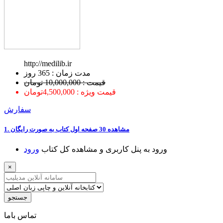
http://medilib.ir
ﻣﺪﺕ ﺯﻣﺎﻥ : 365 ﺭﻭﺯ
قیمت : 10,000,000 تومان
قیمت ویژه : 4,500,000تومان
سفارش
1. ﻣﺸﺎﻫﺪﻩ 30 ﺻﻔﺤﻪ اﻭﻝ ﮐﺘﺎﺏ ﺑﻪ ﺻﻮﺭﺕ ﺭاﯾﮕﺎﻥ
ﻭﺭﻭﺩ ﺑﻪ ﭘﻨﻞ ﮐﺎﺭﺑﺮﯼ ﻭ ﻣﺸﺎﻫﺪﻩ ﮐﻞ ﮐﺘﺎﺏ
ﻭﺭﻭﺩ
×
جستجو
ﺗﻤﺎﺱ ﺑﺎﻣﺎ