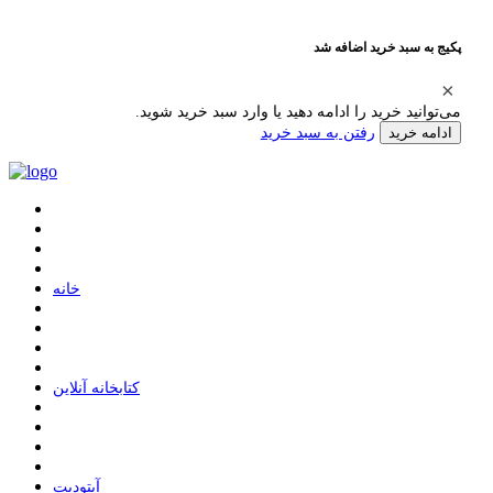
پکیج به سبد خرید اضافه شد
می‌توانید خرید را ادامه دهید یا وارد سبد خرید شوید.
رفتن به سبد خرید
ادامه خرید
ﺧﺎﻧﻪ
ﮐﺘﺎﺑﺨﺎﻧﻪ ﺁﻧﻼﯾﻦ
ﺁﭘﺘﻮﺩﯾﺖ