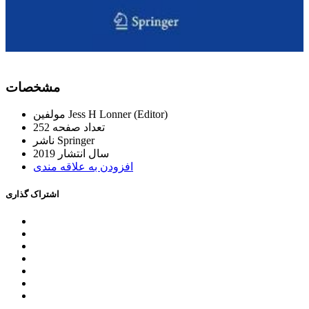
ﻣﺸﺨﺼﺎﺕ
Jess H Lonner (Editor)
ﻣﻮﻟﻔﯿﻦ
ﺗﻌﺪاﺩ ﺻﻔﺤﻪ
252
Springer
ﻧﺎﺷﺮ
ﺳﺎﻝ اﻧﺘﺸﺎﺭ
2019
اﻓﺰﻭﺩﻥ ﺑﻪ ﻋﻼﻗﻪ ﻣﻨﺪﯼ
اﺷﺘﺮاﮎ ﮔﺬاﺭﯼ