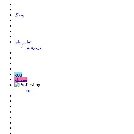
وبلاگ
ﺗﻤﺎﺱ ﺑﺎﻣﺎ
درباره ما
ورود
ثبت نام
en