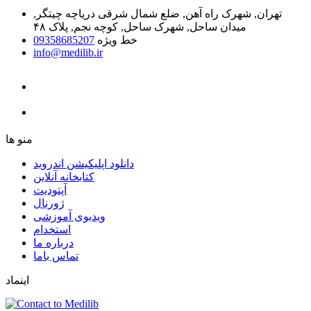
تهران, شهرک راه آهن, ضلع شمال شرقی دریاچه چیتگر,
میدان ساحل, شهرک ساحل, کوچه نجم, پلاک ۴۸
خط ویژه
09358685207
info@medilib.ir
ﻣﻨﻮ ﻫﺎ
دانلود اپلیکیشن اندروید
ﮐﺘﺎﺑﺨﺎﻧﻪ ﺁﻧﻼﯾﻦ
ﺁﭘﺘﻮﺩﯾﺖ
ﮊﻭﺭﻧﺎﻝ
ویدیوی آموزشی
استخدام
درباره ما
ﺗﻤﺎﺱ ﺑﺎﻣﺎ
اینماد