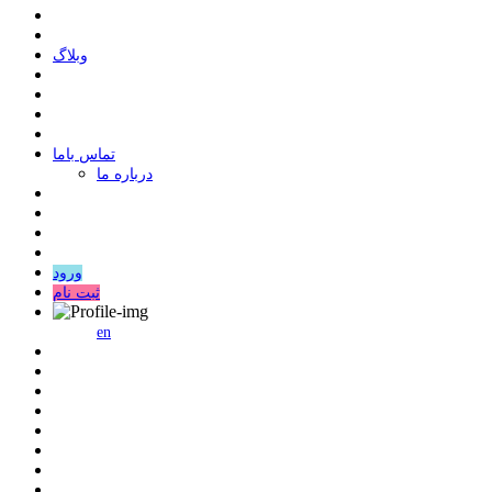
وبلاگ
ﺗﻤﺎﺱ ﺑﺎﻣﺎ
درباره ما
ورود
ثبت نام
en