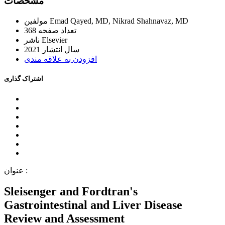
ﻣﺸﺨﺼﺎﺕ
Emad Qayed, MD, Nikrad Shahnavaz, MD
ﻣﻮﻟﻔﯿﻦ
ﺗﻌﺪاﺩ ﺻﻔﺤﻪ
368
Elsevier
ﻧﺎﺷﺮ
ﺳﺎﻝ اﻧﺘﺸﺎﺭ
2021
اﻓﺰﻭﺩﻥ ﺑﻪ ﻋﻼﻗﻪ ﻣﻨﺪﯼ
اﺷﺘﺮاﮎ ﮔﺬاﺭﯼ
ﻋﻨﻮاﻥ :
Sleisenger and Fordtran's
Gastrointestinal and Liver Disease
Review and Assessment