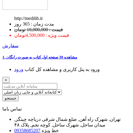
http://medilib.ir
ﻣﺪﺕ ﺯﻣﺎﻥ : 365 ﺭﻭﺯ
قیمت : 10,000,000 تومان
قیمت ویژه : 4,500,000تومان
سفارش
1. ﻣﺸﺎﻫﺪﻩ 30 ﺻﻔﺤﻪ اﻭﻝ ﮐﺘﺎﺏ ﺑﻪ ﺻﻮﺭﺕ ﺭاﯾﮕﺎﻥ
ﻭﺭﻭﺩ ﺑﻪ ﭘﻨﻞ ﮐﺎﺭﺑﺮﯼ ﻭ ﻣﺸﺎﻫﺪﻩ ﮐﻞ ﮐﺘﺎﺏ
ﻭﺭﻭﺩ
×
جستجو
ﺗﻤﺎﺱ ﺑﺎﻣﺎ
تهران, شهرک راه آهن, ضلع شمال شرقی دریاچه چیتگر,
میدان ساحل, شهرک ساحل, کوچه نجم, پلاک ۴۸
خط ویژه
09358685207