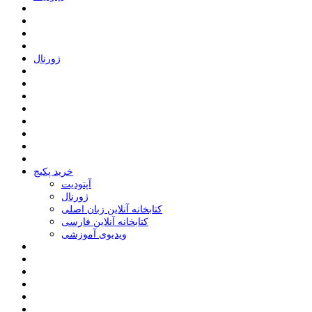
ﮊﻭﺭﻧﺎﻝ
خرید پکیج
ﺁﭘﺘﻮﺩﯾﺖ
ﮊﻭﺭﻧﺎﻝ
کتابخانه آنلاین زبان اصلی
کتابخانه آنلاین فارسی
ویدیوی آموزشی