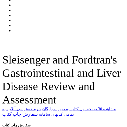
Sleisenger and Fordtran's
Gastrointestinal and Liver
Disease Review and
Assessment
ﻣﺸﺎﻫﺪﻩ 30 ﺻﻔﺤﻪ اﻭﻝ ﮐﺘﺎﺏ ﺑﻪ ﺻﻮﺭﺕ ﺭاﯾﮕﺎﻥ
خرید دسترسی آنلاین به
سفارش چاپ کتاب
تمامی کتابهای سامانه
سفارش چاپ کتاب :