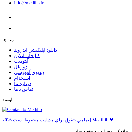
info@medilib.ir
ﻣﻨﻮ ﻫﺎ
دانلود اپلیکیشن اندروید
ﮐﺘﺎﺑﺨﺎﻧﻪ ﺁﻧﻼﯾﻦ
ﺁﭘﺘﻮﺩﯾﺖ
ﮊﻭﺭﻧﺎﻝ
ویدیوی آموزشی
استخدام
درباره ما
ﺗﻤﺎﺱ ﺑﺎﻣﺎ
اینماد
ﺗﻤﺎﻣﻲ ﺣﻘﻮﻕ ﺑﺮاﻱ ﻣﺪﻳﻠﻴﺐ ﻣﺤﻔﻮﻅ اﺳﺖ 2026 | MediLib ❤
اضافه کردن مدیلیب به صفحه اصلی