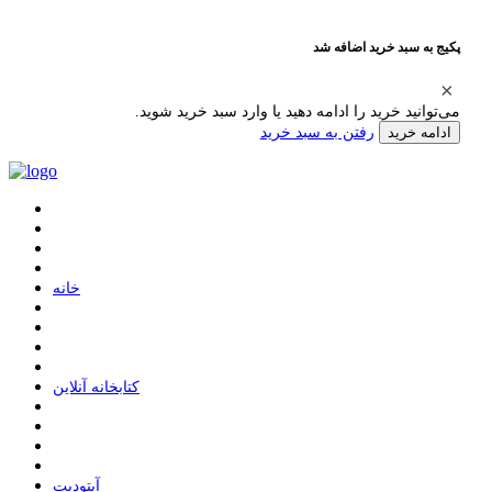
پکیج به سبد خرید اضافه شد
می‌توانید خرید را ادامه دهید یا وارد سبد خرید شوید.
رفتن به سبد خرید
ادامه خرید
ﺧﺎﻧﻪ
ﮐﺘﺎﺑﺨﺎﻧﻪ ﺁﻧﻼﯾﻦ
ﺁﭘﺘﻮﺩﯾﺖ