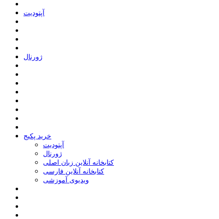
ﺁﭘﺘﻮﺩﯾﺖ
ﮊﻭﺭﻧﺎﻝ
خرید پکیج
ﺁﭘﺘﻮﺩﯾﺖ
ﮊﻭﺭﻧﺎﻝ
کتابخانه آنلاین زبان اصلی
کتابخانه آنلاین فارسی
ویدیوی آموزشی