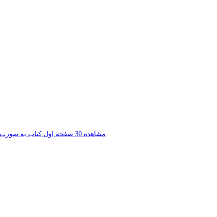
ﻣﺸﺎﻫﺪﻩ 30 ﺻﻔﺤﻪ اﻭﻝ ﮐﺘﺎﺏ ﺑﻪ ﺻﻮﺭﺕ ﺭاﯾﮕﺎﻥ