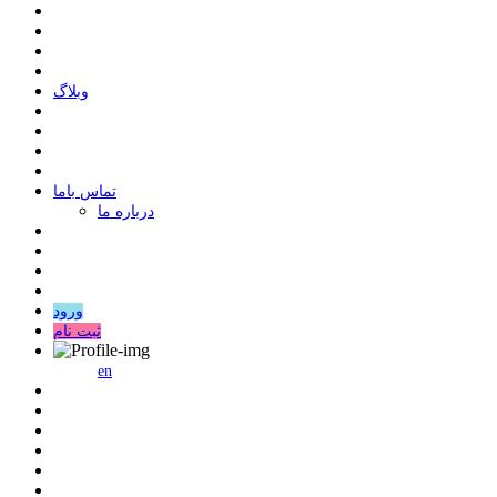
وبلاگ
ﺗﻤﺎﺱ ﺑﺎﻣﺎ
درباره ما
ورود
ثبت نام
en