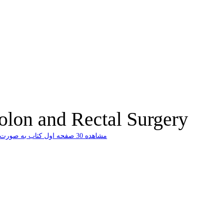
lon and Rectal Surgery
ﻣﺸﺎﻫﺪﻩ 30 ﺻﻔﺤﻪ اﻭﻝ ﮐﺘﺎﺏ ﺑﻪ ﺻﻮﺭﺕ ﺭاﯾﮕﺎﻥ