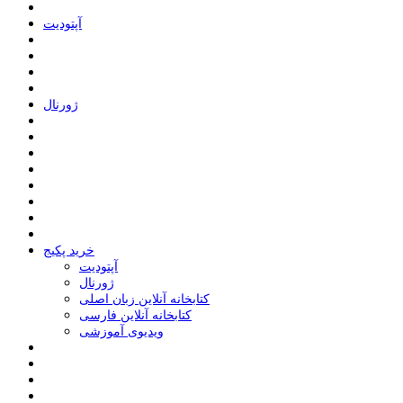
ﺁﭘﺘﻮﺩﯾﺖ
ﮊﻭﺭﻧﺎﻝ
خرید پکیج
ﺁﭘﺘﻮﺩﯾﺖ
ﮊﻭﺭﻧﺎﻝ
کتابخانه آنلاین زبان اصلی
کتابخانه آنلاین فارسی
ویدیوی آموزشی