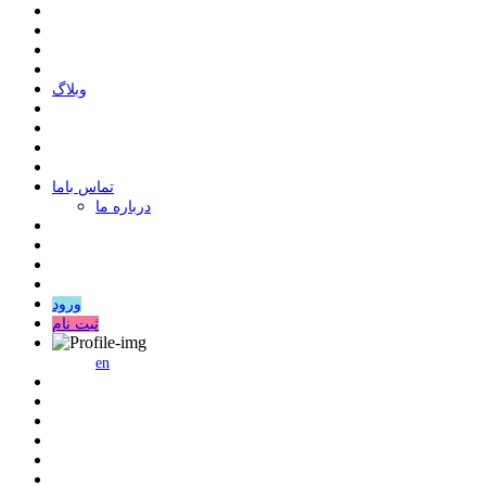
وبلاگ
ﺗﻤﺎﺱ ﺑﺎﻣﺎ
درباره ما
ورود
ثبت نام
en